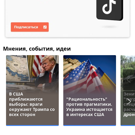
Мнения, события, идеи
В США
Зени
приближаются
"Рациональность"
"тигр
выборы: враги
против прагматики.
спец
окружают Трампа со
Украина истощается
расч
всех сторон
в интересах США
дрон