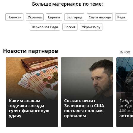
Больше материалов по теме:
Новости
Украина
Европа
Белгород
Слуга народа
Рада
Верховная Рада
Россия
Украина.ру
Новости партнеров
INFOX
Каким знакам
Соскин: визит
Гибр
зодиака звезды
Зеленского в США
внедо
сулят финансовую
оказался полным
400 в
удачу
провалом
автор