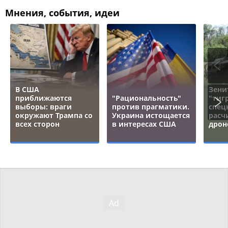
Мнения, события, идеи
В США
Зени
приближаются
"Рациональность"
"тигр
выборы: враги
против прагматики.
спец
окружают Трампа со
Украина истощается
расч
всех сторон
в интересах США
дрон