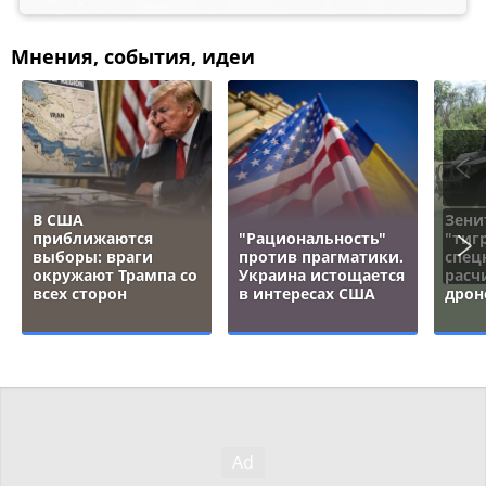
Мнения, события, идеи
В США
Зени
приближаются
"Рациональность"
"тигр
выборы: враги
против прагматики.
спец
окружают Трампа со
Украина истощается
расч
всех сторон
в интересах США
дрон