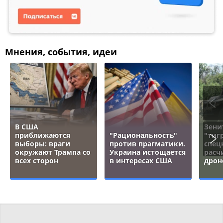
Мнения, события, идеи
В США
Зени
приближаются
"Рациональность"
"тигр
выборы: враги
против прагматики.
спец
окружают Трампа со
Украина истощается
расч
всех сторон
в интересах США
дрон