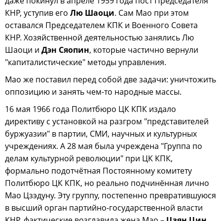
даже покинул в апреле 1959 года пост Председателя
КНР, уступив его
Лю Шаоци
. Сам Мао при этом
оставался Председателем КПК и Военного Совета
КНР. Хозяйственной деятельностью занялись Лю
Шаоци и
Дэн Сяопин
, которые частично вернули
"капиталистические" методы управления.
Мао же поставил перед собой две задачи: уничтожить
оппозицию и занять чем-то народные массы.
16 мая 1966 года Политбюро ЦК КПК издало
директиву с установкой на разгром "представителей
буржуазии" в партии, СМИ, научных и культурных
учреждениях. А 28 мая была учреждена "Группа по
делам культурной революции" при ЦК КПК,
формально подотчётная Постоянному комитету
Политбюро ЦК КПК, но реально подчинённая лично
Мао Цзэдуну. Эту группу, постепенно превратившуюся
в высший орган партийно-государственной власти
КНР, фактические возглавила жена Мао –
Цзян Цин
.