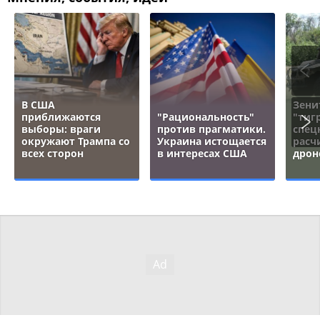
В США
Зени
приближаются
"Рациональность"
"тигр
выборы: враги
против прагматики.
спец
окружают Трампа со
Украина истощается
расч
всех сторон
в интересах США
дрон