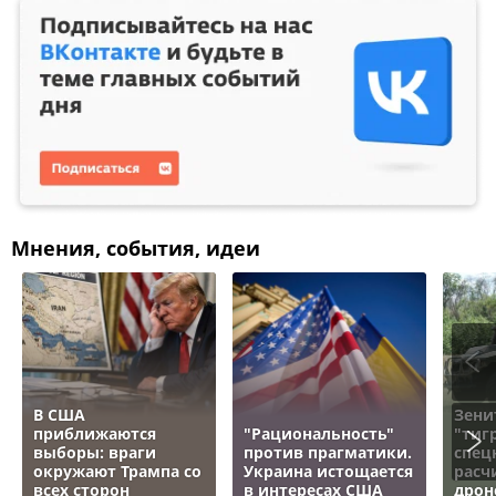
Мнения, события, идеи
В США
Зени
приближаются
"Рациональность"
"тигр
выборы: враги
против прагматики.
спец
окружают Трампа со
Украина истощается
расч
всех сторон
в интересах США
дрон