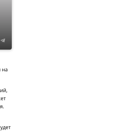
 на
ий,
жет
я.
будет