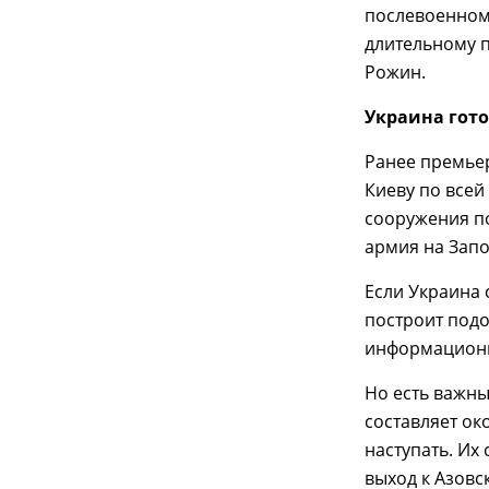
послевоенном 
длительному п
Рожин.
Украина гото
Ранее премье
Киеву по все
сооружения по
армия на Зап
Если Украина 
построит подо
информационн
Но есть важны
составляет ок
наступать. Их
выход к Азовс