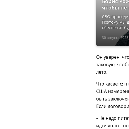
Борис Рож
чтобы не
СВО проводит
Поэтому мы д
обеспечит бу
30 августа 2023,
Он уверен, чт
таковую, чтоб
лето.
Что касается 
США намерены 
быть заключен
Если договори
«Не надо пита
идти долго, п