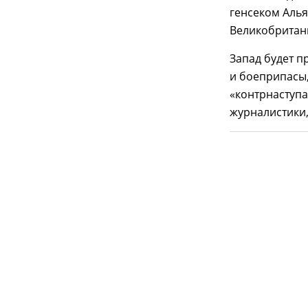
генсеком Аль
Великобритан
Запад будет п
и боеприпасы,
«контрнаступа
журналистики,