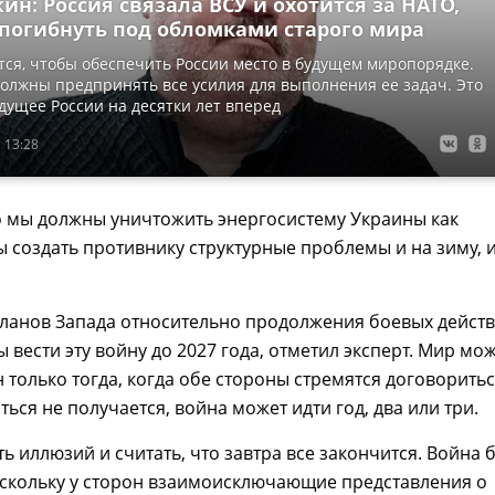
ин: Россия связала ВСУ и охотится за НАТО,
 погибнуть под обломками старого мира
ся, чтобы обеспечить России место в будущем миропорядке.
олжны предпринять все усилия для выполнения ее задач. Это
дущее России на десятки лет вперед
 13:28
о мы должны уничтожить энергосистему Украины как
ы создать противнику структурные проблемы и на зиму, и
планов Запада относительно продолжения боевых действ
вести эту войну до 2027 года, отметил эксперт. Мир мо
 только тогда, когда обе стороны стремятся договоритьс
ться не получается, война может идти год, два или три.
ть иллюзий и считать, что завтра все закончится. Война 
оскольку у сторон взаимоисключающие представления о