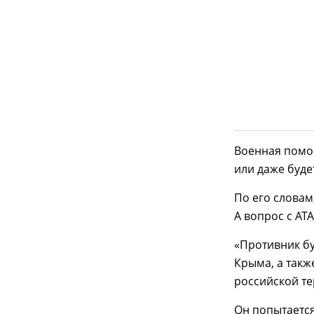
Военная помощ
или даже буде
По его словам
А вопрос с AT
«Противник бу
Крыма, а такж
российской т
Он попытается