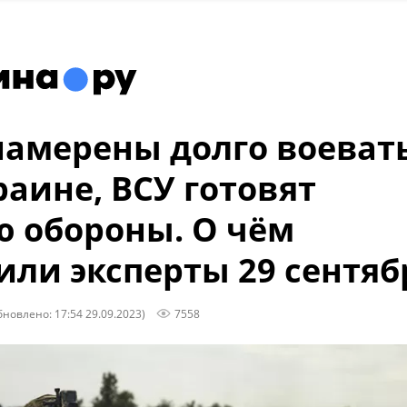
амерены долго воеват
раине, ВСУ готовят
 обороны. О чём
или эксперты 29 сентяб
бновлено: 17:54 29.09.2023)
7558