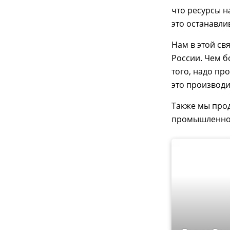
что ресурсы н
это останавли
Нам в этой св
России. Чем б
того, надо пр
это производи
Также мы про
промышленной