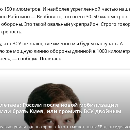
го 150 километров. И наиболее укрепленной частью наш
он Работино — Вербового, это всего 30–50 километров. 
 обороны. Это такой овальный укрепрайон. Строго говор
а крепость.
, что ВСУ не знают, где именно мы будем наступать. А
кую же мощную линию обороны длинной в 1000 километ
нее», — сообщил Полетаев.
олетаев: России после новой мобилизации
 или брать Киев, или громить ВСУ двойным
ду выступили очень хорошо. Кто-то может ныть: "Вот, отсиделис