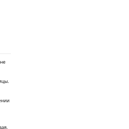
вне
яцы.
ении
вая,