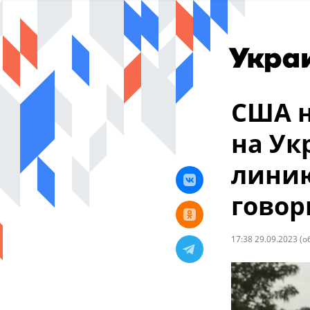
США н
на Ук
линию
говор
17:38 29.09.2023
(о