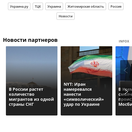
Украина.ру
ТЦК
Украина
Житомирская область
Россия
Новости
Новости партнеров
INFOX
NYT: Иран
В России растет
намеревался
В Кре
количество
нанести
смолч
мигрантов из одной
«символический»
проис
страны СНГ
удар по Украине
Мосб