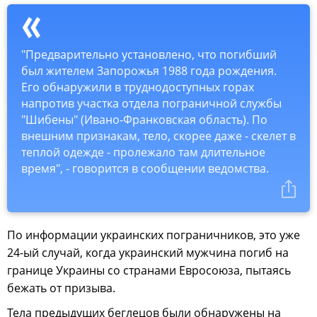
"Предварительно установлено, что погибший
был жителем Запорожья 1988 года рождения.
Его обнаружили в труднодоступных горах
напротив участка отдела пограничной службы
"Шибены" (Ивано-Франковская область). По
внешним признакам, тело, скорее даже - скелет в
теплой одежде - пролежало там длительное
время", - говорится в сообщении ведомства.
По информации украинских пограничников, это уже
24-ый случай, когда украинский мужчина погиб на
границе Украины со странами Евросоюза, пытаясь
бежать от призыва.
Тела предыдущих беглецов были обнаружены на