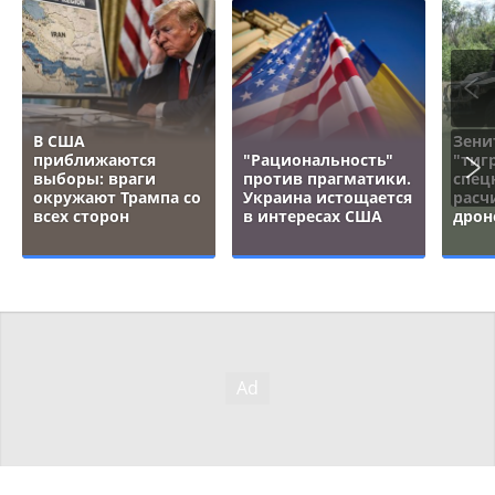
В США
Зени
приближаются
"Рациональность"
"тигр
выборы: враги
против прагматики.
спец
окружают Трампа со
Украина истощается
расч
всех сторон
в интересах США
дрон