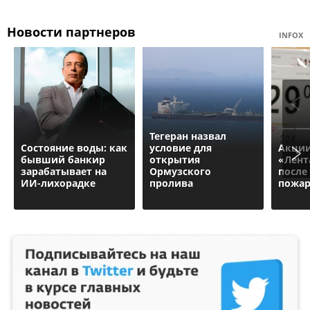
Новости партнеров
INFOX
Тегеран назвал
Состояние воды: как
условие для
Акции
бывший банкир
открытия
«Лент
зарабатывает на
Ормузского
после
ИИ-лихорадке
пролива
пожар