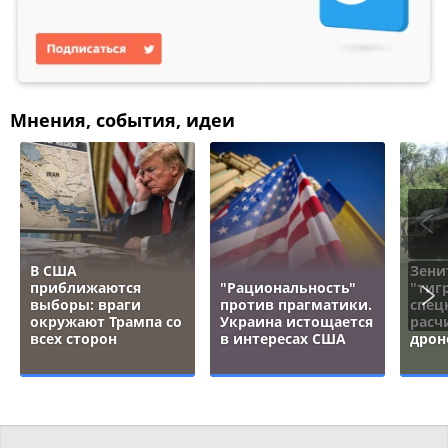
Мнения, события, идеи
В США
Зени
приближаются
"Рациональность"
"тигр
выборы: враги
против прагматики.
спец
окружают Трампа со
Украина истощается
расч
всех сторон
в интересах США
дрон