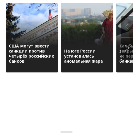
США могут ввести
Как б
санкции против
На юге России
закры
четырёх российских
установилась
не пе
банков
аномальная жара
банка