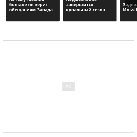
больше не верит
завершится
Задер
обещаниям Запада
купальный сезон
Илья 