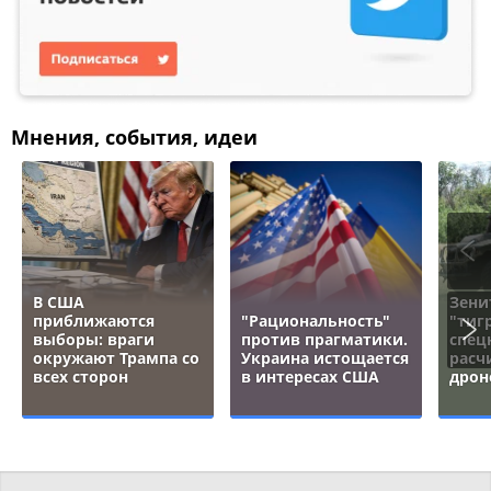
Мнения, события, идеи
В США
Зени
приближаются
"Рациональность"
"тигр
выборы: враги
против прагматики.
спец
окружают Трампа со
Украина истощается
расч
всех сторон
в интересах США
дрон