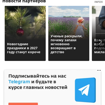
Новости партнеров
INFOX
Ученые раскрыли,
почему запахи
Врач 
Новогодние
мгновенно
вреде
праздники в 2027
возвращают в
подсо
году станут короче
детство
масла