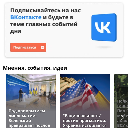
Мнения, события, идеи
Полк
Генн
Под прикрытием
Под 
дипломатии.
"Рациональность"
моби
Зеленский
против прагматики.
льво
превращает послов
Украина истощается
ВСУ 