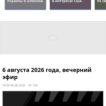
Украины в шпионов
в интересах США
по с
6 августа 2026 года, вечерний
эфир
18:36 06.08.2026
169