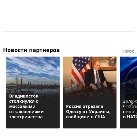
Новости партнеров
INFOX
Владивосток
столкнулся с
Залуж
массовыми
Россия отрезала
что У
отключениями
Одессу от Украины,
никог
электричества
сообщили в США
в НАТ