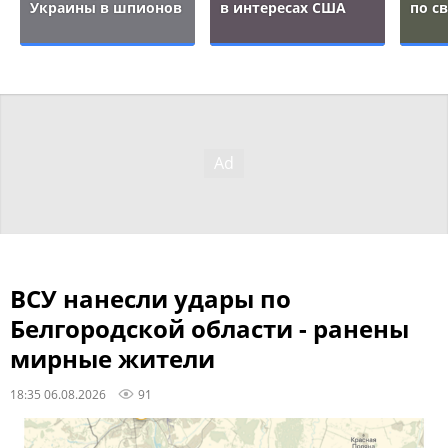
Украины в шпионов
в интересах США
по с
ВСУ нанесли удары по
Белгородской области - ранены
мирные жители
18:35 06.08.2026
91