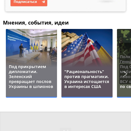
Мнения, события, идеи
Полк
Генн
Под прикрытием
Под 
дипломатии.
"Рациональность"
моби
Зеленский
против прагматики.
льво
превращает послов
Украина истощается
ВСУ 
Украины в шпионов
в интересах США
по с