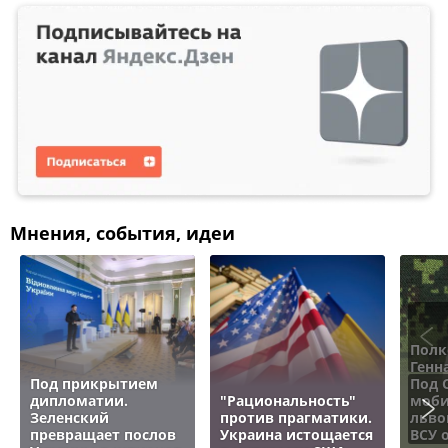
Мнения, события, идеи
Полк
Генн
Под прикрытием
Под 
дипломатии.
"Рациональность"
моби
Зеленский
против прагматики.
льво
превращает послов
Украина истощается
ВСУ 