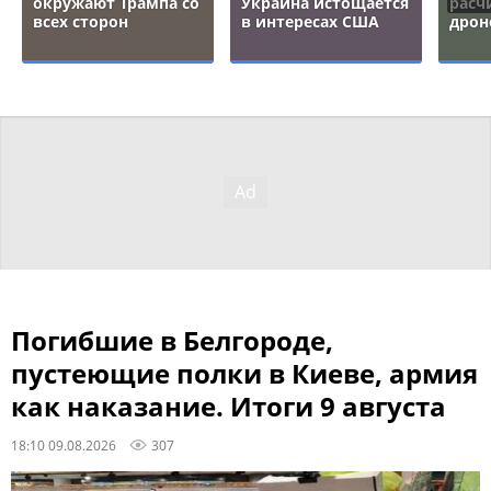
окружают Трампа со
Украина истощается
расч
всех сторон
в интересах США
дрон
Погибшие в Белгороде,
пустеющие полки в Киеве, армия
как наказание. Итоги 9 августа
18:10 09.08.2026
307