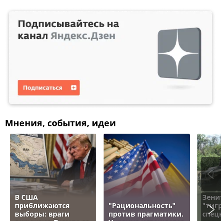
Мнения, события, идеи
В США
Зени
приближаются
"Рациональность"
"тигр
выборы: враги
против прагматики.
спец