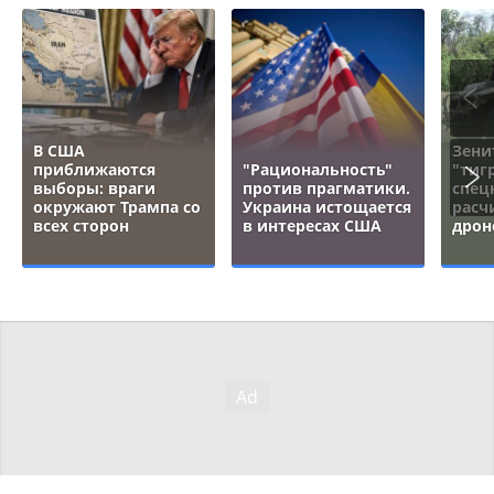
В США
Зени
приближаются
"Рациональность"
"тигр
выборы: враги
против прагматики.
спец
окружают Трампа со
Украина истощается
расч
всех сторон
в интересах США
дрон