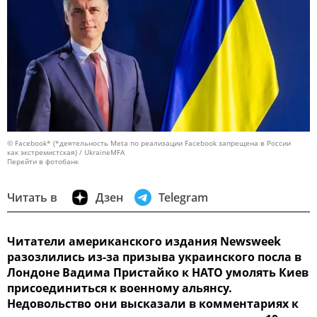
© Facebook* (*деятельность Meta по реализации Facebook запрещена в России
как экстремистская) / UkraineMFA
Перейти в фотобанк
Читать в
Дзен
Telegram
Читатели американского издания Newsweek
разозлились из-за призыва украинского посла в
Лондоне Вадима Пристайко к НАТО умолять Киев
присоединиться к военному альянсу.
Недовольство они высказали в комментариях к