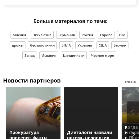
Больше материалов по теме:
Мнения
Эксклюзив
Германия
Россия
Европа
Bild
дроны
беспилотники
БПЛА
Украина
США
Берлин
Запад
Испания
Цинциннати
Черное море
Новости партнеров
INFOX
Когда
Прокуратурa
Диетологи назвали
и гро
проверит факты
восемь недорогих
в Под