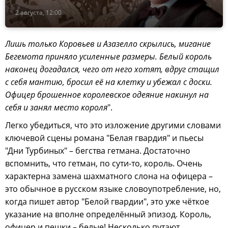
2 августа, 12:00
Лишь только Коровьев и Азазелло скрылись, мигание
Бегемота приняло усиленные размеры. Белый король
наконец догадался, чего от него хотят, вдруг стащил
с себя мантию, бросил её на клетку и убежал с доски.
Офицер брошенное королевское одеяние накинул на
себя и занял место короля
".
Легко убедиться, что это изложение другими словами
ключевой сцены романа "Белая гвардия" и пьесы
"Дни Турбиных" – бегства гетмана. Достаточно
вспомнить, что гетман, по сути-то, король. Очень
характерна замена шахматного слона на офицера –
это обычное в русском языке словоупотребление, но,
когда пишет автор "Белой гвардии", это уже чёткое
указание на вполне определённый эпизод. Король,
офицер и пешки – белые! Несколько путают