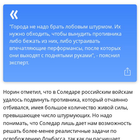
"Города не надо брать лобовым штурмом. Их
нужно обходить, чтобы вынудить противника
либо бежать из них, либо устраивать
впечатляющие перформансы, после которых
они выходят с поднятыми руками", - пояснил
эксперт.
Норин отметил, что в Соледаре российским войскам
удалось подвинуть противника, который отчаянно
отбивался, имея большое количество живой силы,
превышающее число штурмующих. Но надо
понимать, что Соледар лишь дает нам возможность
решать более-менее реалистичные задачи по
освобождению Донбасса, так как он расчищает