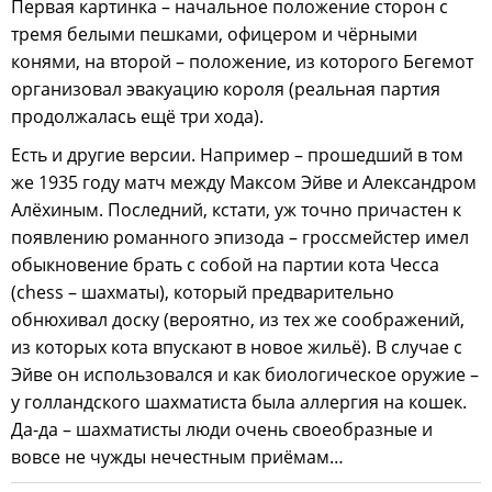
Первая картинка – начальное положение сторон с
тремя белыми пешками, офицером и чёрными
конями, на второй – положение, из которого Бегемот
организовал эвакуацию короля (реальная партия
продолжалась ещё три хода).
Есть и другие версии. Например – прошедший в том
же 1935 году матч между Максом Эйве и Александром
Алёхиным. Последний, кстати, уж точно причастен к
появлению романного эпизода – гроссмейстер имел
обыкновение брать с собой на партии кота Чесса
(chess – шахматы), который предварительно
обнюхивал доску (вероятно, из тех же соображений,
из которых кота впускают в новое жильё). В случае с
Эйве он использовался и как биологическое оружие –
у голландского шахматиста была аллергия на кошек.
Да-да – шахматисты люди очень своеобразные и
вовсе не чужды нечестным приёмам…