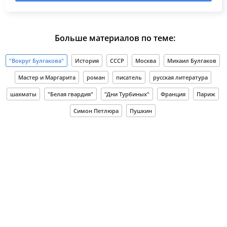
Больше материалов по теме:
"Вокруг Булгакова"
История
СССР
Москва
Михаил Булгаков
Мастер и Маргарита
роман
писатель
русская литература
шахматы
"Белая гвардия"
"Дни Турбиных"
Франция
Париж
Симон Петлюра
Пушкин