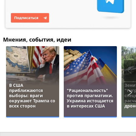
Мнения, события, идеи
В США
Зени
приближаются
"Рациональность"
"тигр
выборы: враги
против прагматики.
спец
окружают Трампа со
Украина истощается
расч
всех сторон
в интересах США
дрон