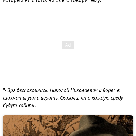
который ни с того, ни с сего говорит ему:
"
- Зря беспокоились. Николай Николаевич к Боре* в
шахматы ушли играть. Сказали, что каждую среду
будут ходить
".