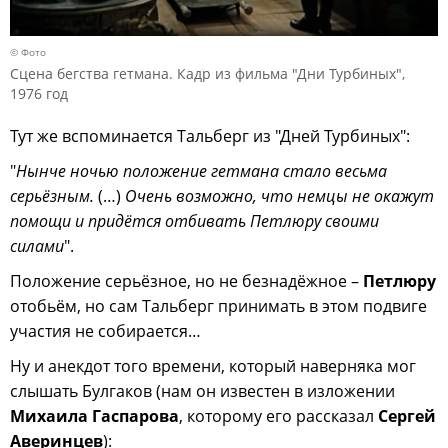
© Фото
Сцена бегства гетмана. Кадр из фильма "Дни Турбиных",
1976 год
Тут же вспоминается Тальберг из "Дней Турбиных":
"
Нынче ночью положение гетмана стало весьма
серьёзным.
(…)
Очень возможно, что немцы не окажут
помощи и придётся отбивать Петлюру своими
силами
".
Положение серьёзное, но не безнадёжное –
Петлюру
отобьём, но сам Тальберг принимать в этом подвиге
участия не собирается…
Ну и анекдот того времени, который наверняка мог
слышать Булгаков (нам он известен в изложении
Михаила Гаспарова
, которому его рассказал
Сергей
Аверинцев
):