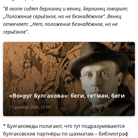
"
В окопе сидят берлинец и венец. Берлинец говорит:
„Положение серьёзное, но не безнадёжное“. Венец
отвечает: „Нет, положение безнадёжное, но не
серьёзное
".
«Вокруг Булгакова»: беги, гетман, беги
15 декабря 2024, 12:13
* Булгаковеды полагают, что тут подразумеваются
булгаковские партнёры по шахматам – библиограф