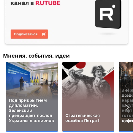
Мнения, события, идеи
Энер
войн
Под прикрытием
нара
дипломатии.
заку
Зеленский
нефт
превращает послов
Стратегическая
гото
Украины в шпионов
ошибка Петра I
дефи