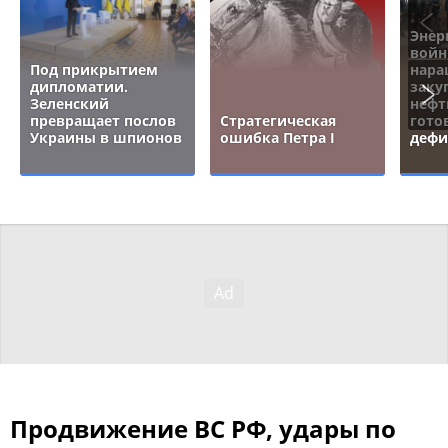
Энер
войн
Под прикрытием
нара
дипломатии.
заку
Зеленский
нефт
превращает послов
Стратегическая
гото
Украины в шпионов
ошибка Петра I
дефи
Продвижение ВС РФ, удары по