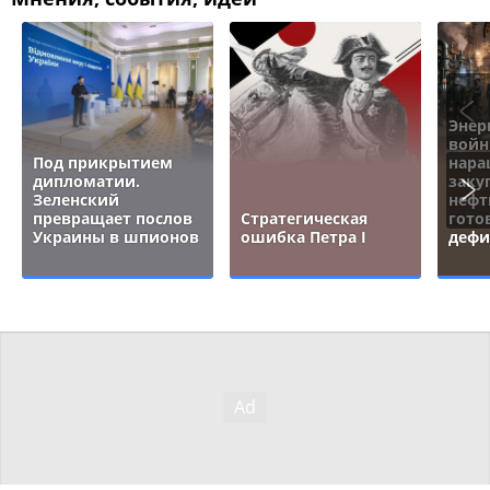
Энер
войн
Под прикрытием
нара
дипломатии.
заку
Зеленский
нефт
превращает послов
Стратегическая
гото
Украины в шпионов
ошибка Петра I
дефи