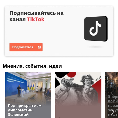
Мнения, события, идеи
Энер
войн
Под прикрытием
нара
дипломатии.
заку
Зеленский
нефт