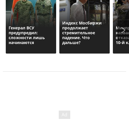
Индекс Мосбиржи
Генерал ВСУ
продолжает
Минп
предупредил:
стремительное
назва
сложности лишь
падение. Что
отказ
начинаются
дальше?
10-й к