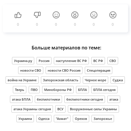
0
0
0
0
0
0
Больше материалов по теме:
Украина.ру
Россия
наступление ВС РФ
ВС РФ
СВО
новости СВО
новости СВО Россия
Спецоперация
война на Украине
Запорожская область
Черное море
Суджа
Тверь
ПВО
Минобороны РФ
БПЛА
БПЛА сегодня
атака БПЛА
беспилотники
беспилотники сегодня
атака
атака Украины сегодня
ВСУ
Вооруженные силы Украины
Украина
Одесса
"Ахмат"
Орехов
Запорожье