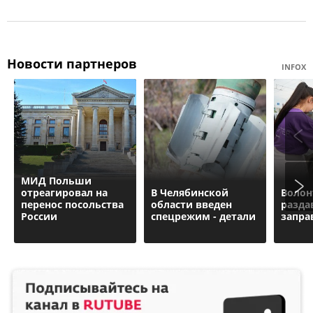
Новости партнеров
INFOX
МИД Польши
отреагировал на
В Челябинской
Волон
перенос посольства
области введен
разда
России
спецрежим - детали
запра