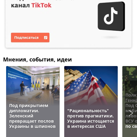
Мнения, события, идеи
Полк
Генн
Под прикрытием
Под 
дипломатии.
"Рациональность"
моби
Зеленский
против прагматики.
льво
превращает послов
Украина истощается
ВСУ 
Украины в шпионов
в интересах США
по с