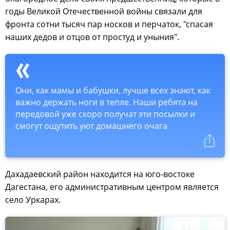
годы Великой Отечественной войны связали для
фронта сотни тысяч пар носков и перчаток, "спасая
наших дедов и отцов от простуд и уныния".
Они, как мамы и бабушки, лучше всех знают, как
важно держать ноги в тепле. Наши ребята на
передовой уже скоро получат эти посылки и
смогут ощутить уют домашнего очага
Дахадаевский район находится на юго-востоке
Дагестана, его административным центром является
село Уркарах.