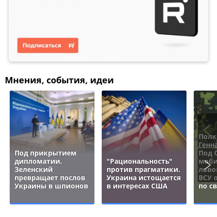
Мнения, события, идеи
Полк
Генн
Под прикрытием
Под 
дипломатии.
"Рациональность"
моби
Зеленский
против прагматики.
льво
превращает послов
Украина истощается
ВСУ 
Украины в шпионов
в интересах США
по с