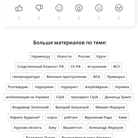
0
0
0
0
0
0
Больше материалов по теме:
Украина.ру
Новости
Россия
Курск
Следственный Комитет РФ
СК РФ
вторжение
ВСУ
генпрокуратура
Военные преступления
ФСБ
Приморье
Росгвардия
терроризм
террорист
Азербайджан
Украина
мобилизация на Украине
США
президент США
Дональд Трамп
Владимир Зеленский
Валерий Залужный
Михаил Федоров
Кирилл Буданов*
опрос
рейтинг
Верховная Рада
Киев
Курская область
Баку
Вашингтон
Александр Федоров
Владимир Путин
Вооруженные силы Украины