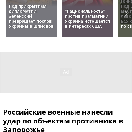
Генн
Под прикрытием
Под 
дипломатии.
"Рациональность"
моби
Зеленский
против прагматики.
льво
превращает послов
Украина истощается
ВСУ 
Украины в шпионов
в интересах США
по с
Российские военные нанесли
удар по объектам противника в
Запорожье