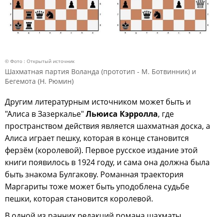
© Фото : Открытый источник
Шахматная партия Воланда (прототип - М. Ботвинник) и
Бегемота (Н. Рюмин)
Другим литературным источником может быть и
"Алиса в Зазеркалье"
Льюиса Кэрролла
, где
пространством действия является шахматная доска, а
Алиса играет пешку, которая в конце становится
ферзём (королевой). Первое русское издание этой
книги появилось в 1924 году, и сама она должна была
быть знакома Булгакову. Романная траектория
Маргариты тоже может быть уподоблена судьбе
пешки, которая становится королевой.
В одной из ранних редакций романа шахматы