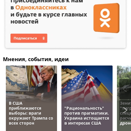
Мнения, события, идеи
В США
Зени
приближаются
"Рациональность"
"тигр
выборы: враги
против прагматики.
спец
окружают Трампа со
Украина истощается
расч
всех сторон
в интересах США
дрон