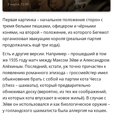
8 марта, 12:00
Первая картинка – начальное положение сторон с
тремя белыми пешками, офицером и чёрными
конями, на второй – положение, из которого Бегемот
организовал эвакуацию короля (реальная партия
продолжалась ещё три хода).
Есть и другие версии. Например – прошедший в том
же 1935 году матч между Максом Эйве и Александром
Алёхиным. Последний, кстати, уж точно причастен к
появлению романного эпизода – гроссмейстер имел
обыкновение брать с собой на партии кота Чесса
(chess – шахматы), который предварительно
обнюхивал доску (вероятно, из тех же соображений,
из которых кота впускают в новое жильё). В случае с
Эйве он использовался и как биологическое оружие –
у голландского шахматиста была аллергия на кошек.