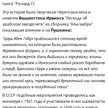
пьесе "Ричард I").
Эта история была творчески переосмыслена в
новелле
Вашингтона Ирвинга
"Легенда об
арабском звездочёте" из сборника "Альгамбра"
(оказавшая влияние и на
Пушкина
):
"
Царь Абен Габуз приблизился к столику вроде
шахматного, на котором были расставлены
деревянные фигурки, и, к изумлению своему, увидел, что
все они движутся. Кони дыбились и гарцевали, воины
бряцали оружием и доносился слабый рокот барабанов
и труб, бренчала сбруя и ржали скакуны; но всё это
было не громче и не внятнее, нежели жужжание пчелы
или летней мухи, тревожащей дремотный сон лентяя,
прикорнувшего в полуденной тени
".
В СССР подобные мероприятия проводились как
минимум с 1921 года и участвовали в них шахматисты
первой величины. Например, в 1934 году в живые