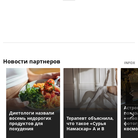
Новости партнеров
INFOX
Астро
Диетологи назвали
показ
восемь недорогих
Терапевт объяснила,
«нев
продуктов для
что такое «Сурья
фото
похудения
Намаскар» А и В
космо