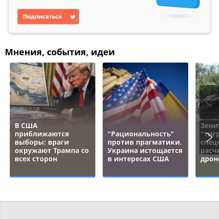
Мнения, события, идеи
В США
Зени
приближаются
"Рациональность"
"тигр
выборы: враги
против прагматики.
спец
окружают Трампа со
Украина истощается
расч
всех сторон
в интересах США
дрон