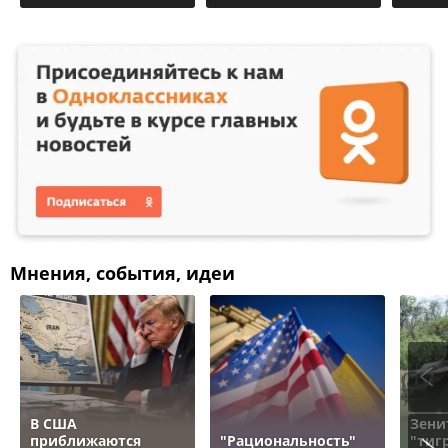
Мнения, события, идеи
В США
Зени
приближаются
"Рациональность"
"тигр