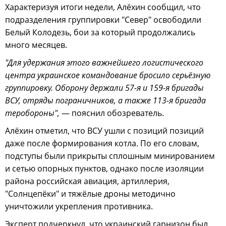
Характеризуя итоги недели, Алёхин сообщил, что
подразделения группировки "Север" освободили
Белый Колодезь, бои за который продолжались
много месяцев.
"Для удержания этого важнейшего логистического
центра украинское командование бросило серьёзную
группировку. Оборону держали 57-я и 159-я бригады
ВСУ, отряды пограничников, а также 113-я бригада
теробороны",
— пояснил обозреватель.
Алёхин отметил, что ВСУ ушли с позиций позиций
даже после формирования котла. По его словам,
подступы были прикрыты сплошным минированием
и сетью опорных пунктов, однако после изоляции
района российская авиация, артиллерия,
"Солнцепёки" и тяжёлые дроны методично
уничтожили укрепления противника.
Эксперт подчеркнул, что украинский гарнизон был