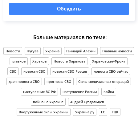
Обсудить
Больше материалов по теме:
Новости
Чугуев
Украина
Геннадий Алехин
Главные новости
главное
Харьков
Новости Харькова
ХарьковскийФронт
СВО
новости СВО
новости СВО Россия
новости СВО сейчас
дзен новости СВО
прогнозы СВО
Силы специальных операций
наступление ВС РФ
наступление России
война
война на Украине
Андрей Суздальцев
Вооруженные силы Украины
Украина.ру
ЕС
ТЦК