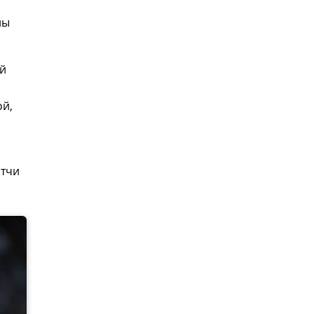
ны
ый
ой,
атчи