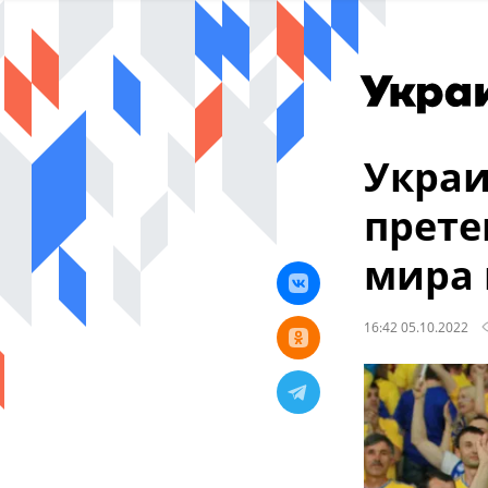
Укра
прете
мира 
16:42 05.10.2022