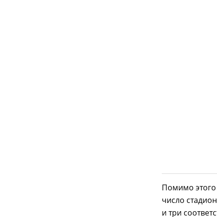
Помимо этого 
число стадион
и три соответ