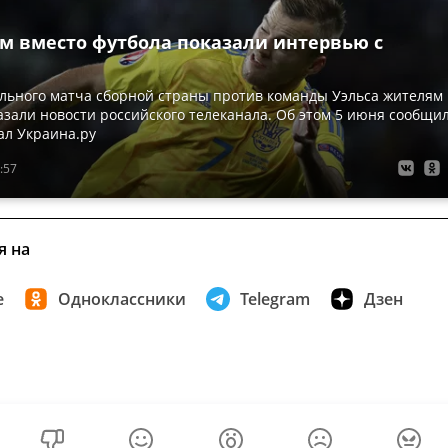
м вместо футбола показали интервью с
льного матча сборной страны против команды Уэльса жителям
зали новости российского телеканала. Об этом 5 июня сообщи
ал Украина.ру
:57
я на
е
Одноклассники
Telegram
Дзен