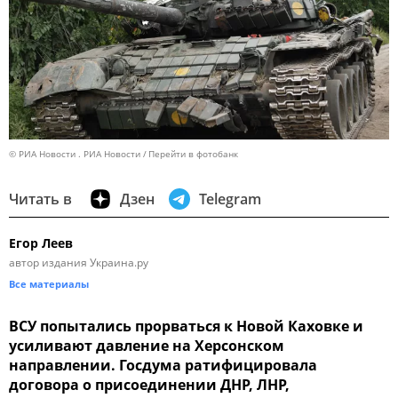
© РИА Новости . РИА Новости
Перейти в фотобанк
Читать в
Дзен
Telegram
Егор Леев
автор издания Украина.ру
Все материалы
ВСУ попытались прорваться к Новой Каховке и
усиливают давление на Херсонском
направлении. Госдума ратифицировала
договора о присоединении ДНР, ЛНР,