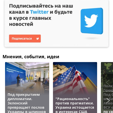
Мнения, события, идеи
Полк
Генн
Под прикрытием
Под 
дипломатии.
"Рациональность"
моби
Зеленский
против прагматики.
льво
превращает послов
Украина истощается
ВСУ 
Украины в шпионов
в интересах США
по с