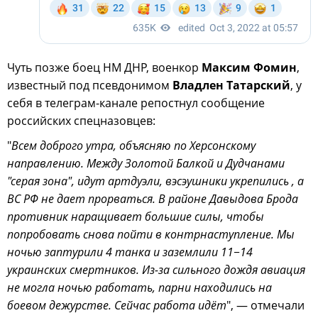
Чуть позже боец НМ ДНР, военкор
Максим Фомин
,
известный под псевдонимом
Владлен Татарский
, у
себя в телеграм-канале репостнул сообщение
российских спецназовцев:
"
Всем доброго утра, объясняю по Херсонскому
направлению. Между Золотой Балкой и Дудчанами
"серая зона", идут артдуэли, вэсэушники укрепились , а
ВС РФ не дает прорваться. В районе Давыдова Брода
противник наращивает большие силы, чтобы
попробовать снова пойти в контрнаступление. Мы
ночью заптурили 4 танка и заземлили 11−14
украинских смертников. Из-за сильного дождя авиация
не могла ночью работать, парни находились на
боевом дежурстве. Сейчас работа идёт
", — отмечали