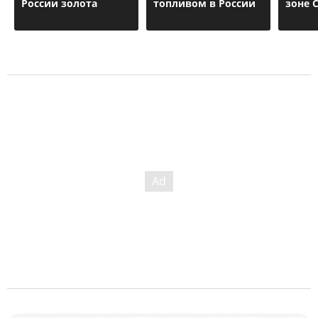
России золота
топливом в России
зоне 