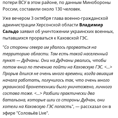
потери ВСУ в этом районе, по данным Минобороны
России, составили около 130 человек.
Уже вечером 3 октября глава военно-гражданской
администрации Херсонской области
Владимир
Сальдо
заявил об уничтожении украинских военных,
пытавшихся прорваться к Каховской ГЭС.
"
Со стороны севера им удалось прорваться на
территорию области. Там есть такой населенный
пункт — Дудчаны. Они на Дудчаны рвались, чтобы
потом вниз по течению пойти на Каховскую ГЭС. <…>
Прорыв длился не очень много времени, когда авиация
начала работать, получилось так, что очень много
украинской бронетехники было уничтожено, личного
состава тоже. <…> Разбили практически два
батальона, которые шли со стороны Дудчан, они
хотели на Каховскую ГЭС попасть
", — рассказал он в
эфире "Соловьёв Live".