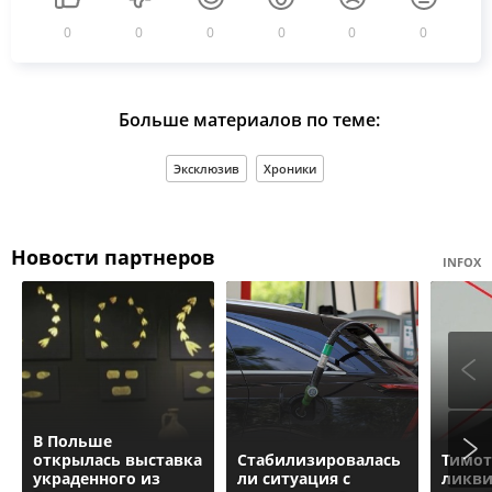
0
0
0
0
0
0
Больше материалов по теме:
Эксклюзив
Хроники
Новости партнеров
INFOX
В Польше
открылась выставка
Стабилизировалась
Тимо
украденного из
ли ситуация с
ликви