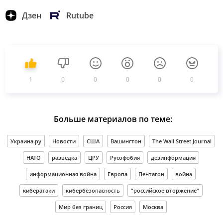
Дзен
Rutube
1
0
0
0
0
0
Больше материалов по теме:
Украина.ру
Новости
США
Вашингтон
The Wall Street Journal
НАТО
разведка
ЦРУ
Русофобия
дезинформация
информационная война
Европа
Пентагон
война
кибератаки
кибербезопасность
"российское вторжение"
Мир без границ
Россия
Москва