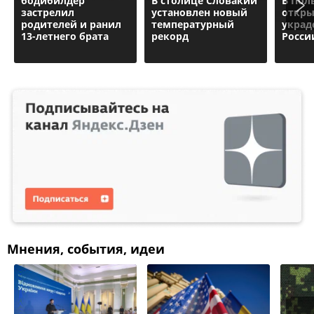
бодибилдер
В столице Словакии
В Пол
застрелил
установлен новый
откры
родителей и ранил
температурный
украд
13-летнего брата
рекорд
Росси
Мнения, события, идеи