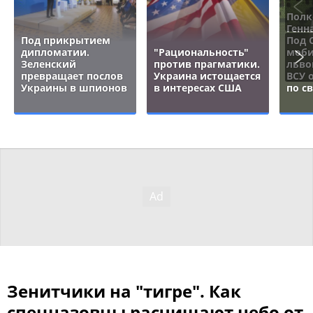
Полк
Генн
Под прикрытием
Под 
дипломатии.
"Рациональность"
моби
Зеленский
против прагматики.
льво
превращает послов
Украина истощается
ВСУ 
Украины в шпионов
в интересах США
по с
Зенитчики на "тигре". Как
спецназовцы расчищают небо от