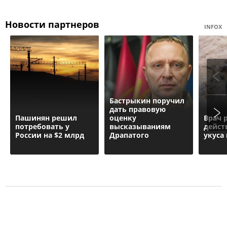
Новости партнеров
INFOX
Бастрыкин поручил
дать правовую
Пашинян рeшил
оценку
Врач 
потребовать у
высказываниям
дейст
России на $2 млрд
Драпатого
укуса