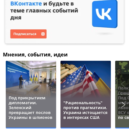
Мнения, события, идеи
Полк
Генн
Под прикрытием
Под 
дипломатии.
"Рациональность"
моби
Зеленский
против прагматики.
льво
превращает послов
Украина истощается
ВСУ 
Украины в шпионов
в интересах США
по с