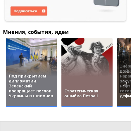
Мнения, события, идеи
Энер
войн
Под прикрытием
нара
дипломатии.
заку
Зеленский
нефт
превращает послов
Стратегическая
гото
Украины в шпионов
ошибка Петра I
дефи