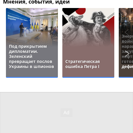
Мнения, события, идеи
Энер
войн
Под прикрытием
нара
дипломатии.
заку
Зеленский
нефт
превращает послов
Стратегическая
гото
Украины в шпионов
ошибка Петра I
дефи