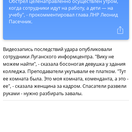
Обстрел целенаправленно осуществлен утром,
когда сотрудники идут на работу, а дети — на
учебу", - прокомментировал глава ЛНР Леонид
Пасечник.
Видеозапись последствий удара опубликовали
сотрудники Луганского информцентра. "Вику не
можем найти", - сказала босоногая девушка у здания
колледжа. Преподаватели укутывали ее платком. "Тут
ее комната была. Это моя комната, коменданта, а это -
ее", - сказала женщина за кадром. Спасатели развели
руками - нужно разбирать завалы.