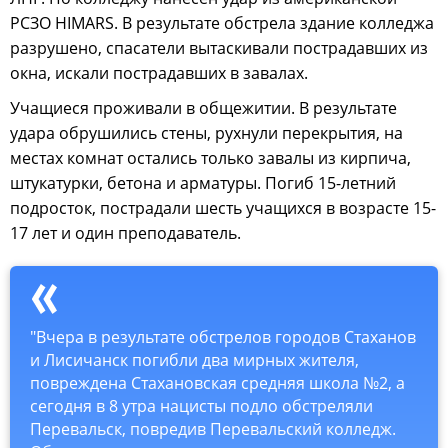
РСЗО HIMARS. В результате обстрела здание колледжа
разрушено, спасатели вытаскивали пострадавших из
окна, искали пострадавших в завалах.
Учащиеся проживали в общежитии. В результате
удара обрушились стены, рухнули перекрытия, на
местах комнат остались только завалы из кирпича,
штукатурки, бетона и арматуры. Погиб 15-летний
подросток, пострадали шесть учащихся в возрасте 15-
17 лет и один преподаватель.
"Вчера в результате обстрелов городов Стаханов
и Лисичанск погибли два мирных жителя,
повреждена Стахановская средняя школа №2, а
сегодня в 8 утра нацисты подло обстреляли
Перевальск, повредив Перевальский колледж.