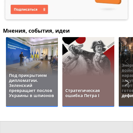
Мнения, события, идеи
Энер
войн
Под прикрытием
нара
дипломатии.
заку
Зеленский
нефт
превращает послов
Стратегическая
гото
Украины в шпионов
ошибка Петра I
дефи