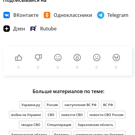
ВКонтакте
Одноклассники
Telegram
Дзен
Rutube
0
0
0
0
0
0
Больше материалов по теме:
Украина.ру
Россия
наступление ВС РФ
ВС РФ
война на Украине
СВО
новости СВО
новости СВО Россия
сводка СВО
Спецоперация
Харьковская область
Запорожская область
Бровары
ракетные удары по Украине