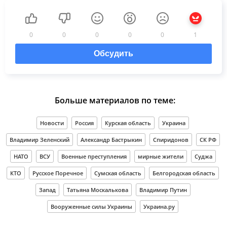
0
0
0
0
0
1
Обсудить
Больше материалов по теме:
Новости
Россия
Курская область
Украина
Владимир Зеленский
Александр Бастрыкин
Спиридонов
СК РФ
НАТО
ВСУ
Военные преступления
мирные жители
Суджа
КТО
Русское Поречное
Сумская область
Белгородская область
Запад
Татьяна Москалькова
Владимир Путин
Вооруженные силы Украины
Украина.ру