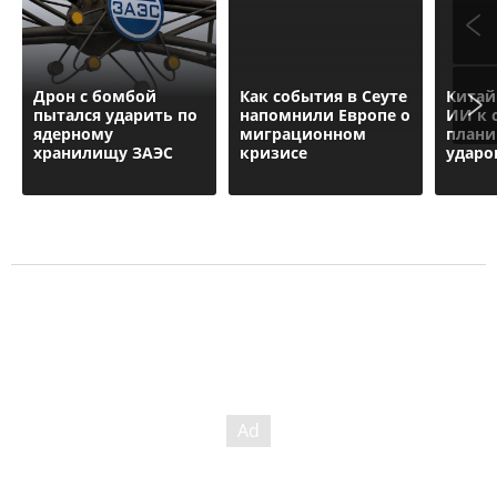
Дрон с бомбой
Как события в Сеуте
Китай
пытался ударить по
напомнили Европе о
ИИ к 
ядерному
миграционном
плани
хранилищу ЗАЭС
кризисе
ударо