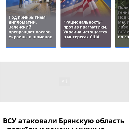
Полк
Генн
Под прикрытием
Под 
дипломатии.
"Рациональность"
моби
Зеленский
против прагматики.
льво
превращает послов
Украина истощается
ВСУ 
Украины в шпионов
в интересах США
по с
ВСУ атаковали Брянскую область