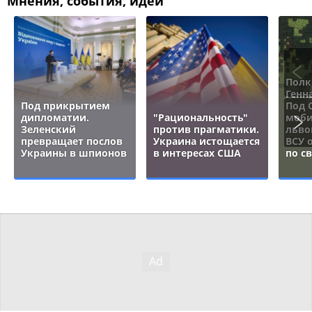
Мнения, события, идеи
Полк
Генн
Под прикрытием
Под 
дипломатии.
"Рациональность"
моби
Зеленский
против прагматики.
льво
превращает послов
Украина истощается
ВСУ 
Украины в шпионов
в интересах США
по с