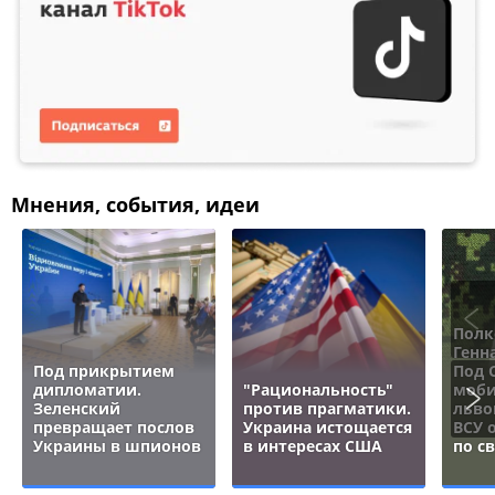
Мнения, события, идеи
Полк
Генн
Под прикрытием
Под 
дипломатии.
"Рациональность"
моби
Зеленский
против прагматики.
льво
превращает послов
Украина истощается
ВСУ 
Украины в шпионов
в интересах США
по с