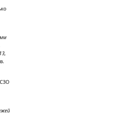
ько
 мм
,
13,
в.
РСЗО
ажей