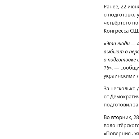
Ранее, 22 июн
о подготовке 
четвёртого по
Конгресса СШ
«
Эти люди — л
выбьют в перв
о подготовке 
16
», — сообщи
украинскими л
За несколько 
от Демократи
подготовил з
Во вторник, 2
волонтёрског
«Повернись 