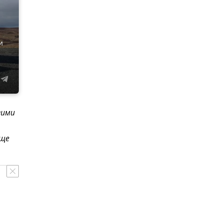
и
гими
еще