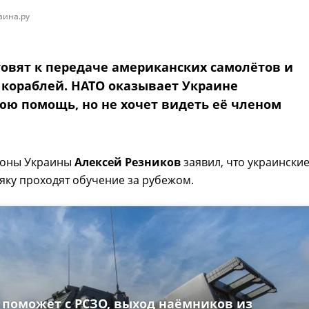
аина.ру
товят к передаче американских самолётов и
 кораблей. НАТО оказывает Украине
юю помощь, но не хочет видеть её членом
роны Украины
Алексей Резников
заявил, что украински
яку проходят обучение за рубежом.
 поможет с РСЗО, выход наёмников из