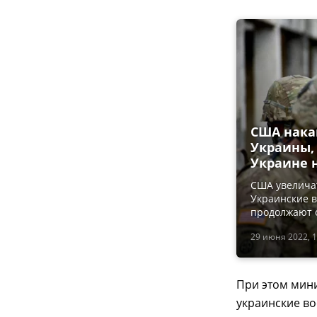
США нака
Украины,
Украине н
США увеличат
Украинские 
продолжают 
29 июня 2022, 1
При этом мини
украинские во