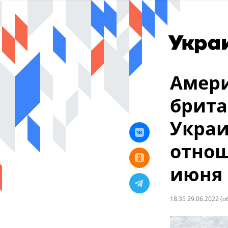
Амери
брита
Украи
отнош
июня 
18:35 29.06.2022
(о