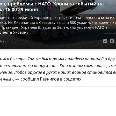
ка, проблемы с НАТО. Хроника событий на
а 16:00 29 июня
ожет с передачей Украине ракетных систем залпового огня из
ии. Из Лисичанска к Северску вышли 500 украинских военных 
 Президент Украины Владимир Зеленский упрекнул НАТО в
ринять Украину
6:25
чимся быстро. Так же быстро мы овладеем авиацией и дру
технологичного вооружения. Кто в этом сомневался, уже
мнение. Любое оружие в руках наших воинов становится 
ивным
», — сообщил Резников в соцсетях.