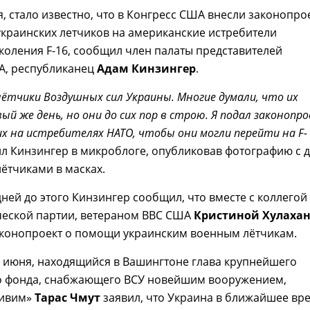
я, стало известно, что в Конгресс США внесли законопро
украинских летчиков на американские истребители
коления F-16, сообщил член палаты представителей
А, республиканец
Адам Кинзингер
.
ётчики Воздушных сил Украины. Многие думали, что их
ый же день, но они до сих пор в строю. Я подал законопр
их на истребителях НАТО, чтобы они могли перейти на F-
л Кинзингер в микроблоге, опубликовав фотографию с 
ётчиками в масках.
дней до этого Кинзингер сообщил, что вместе с коллегой
ческой партии, ветераном ВВС США
Кристиной Хулаха
аконопроект о помощи украинским военным лётчикам.
8 июня, находящийся в Вашингтоне глава крупнейшего
о фонда, снабжающего ВСУ новейшим вооружением,
живим»
Тарас Чмут
заявил, что Украина в ближайшее вр