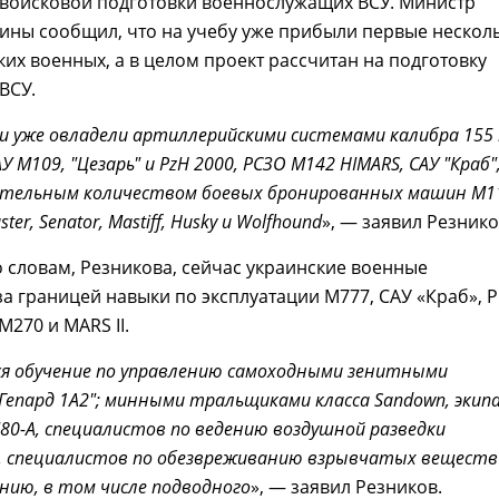
войсковой подготовки военнослужащих ВСУ. Министр
ины сообщил, что на учебу уже прибыли первые нескол
ких военных, а в целом проект рассчитан на подготовку
ВСУ.
ни уже овладели артиллерийскими системами калибра 155
АУ М109, "Цезарь" и PzH 2000, РСЗО M142 HIMARS, САУ "Краб"
ительным количеством боевых бронированных машин М1
ter, Senator, Mastiff, Husky и Wolfhound
», — заявил Резнико
о словам, Резникова, сейчас украинские военные
а границей навыки по эксплуатации М777, САУ «Краб», 
M270 и MARS II.
я обучение по управлению самоходными зенитными
Гепард 1A2"; минными тральщиками класса Sandown, экип
M80-A, специалистов по ведению воздушной разведки
, специалистов по обезвреживанию взрывчатых веществ
нию, в том числе подводного
», — заявил Резников.