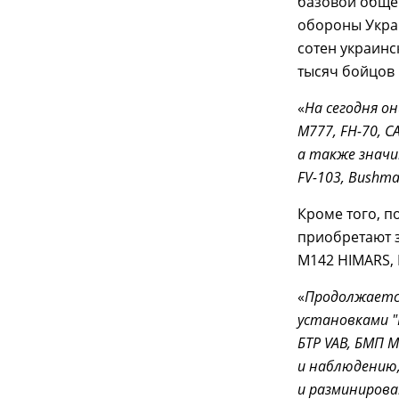
базовой обще
обороны Укра
сотен украинс
тысяч бойцов 
«
На сегодня о
М777, FH-70, С
а также знач
FV-103, Bushmas
Кроме того, п
приобретают з
M142 HIMARS, 
«
Продолжаетс
установками "
БТР VAB, БМП 
и наблюдению
и разминирова