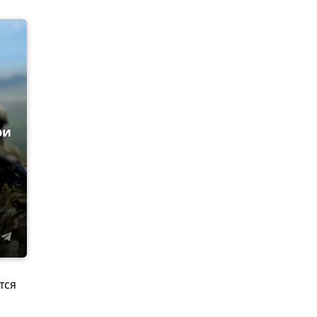
ри
тся