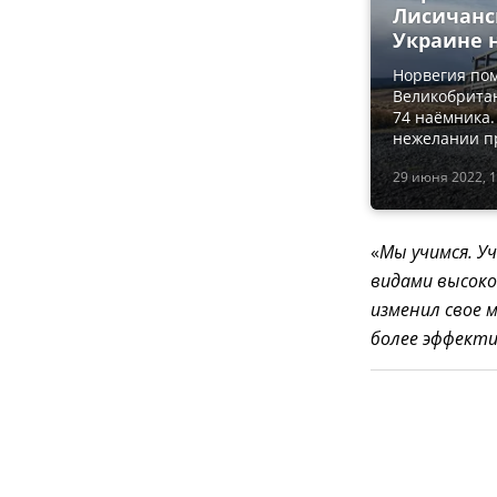
Лисичанс
Украине н
Норвегия пом
Великобритан
74 наёмника.
нежелании п
29 июня 2022, 1
«
Мы учимся. У
видами высоко
изменил свое 
более эффект