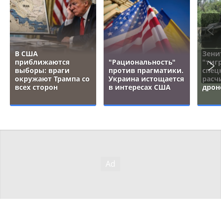
В США
Зени
приближаются
"Рациональность"
"тигр
выборы: враги
против прагматики.
спец
окружают Трампа со
Украина истощается
расч
всех сторон
в интересах США
дрон