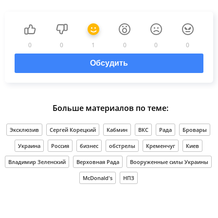
0
0
1
0
0
0
Обсудить
Больше материалов по теме:
Эксклюзив
Сергей Корецкий
Кабмин
ВКС
Рада
Бровары
Украина
Россия
бизнес
обстрелы
Кременчуг
Киев
Владимир Зеленский
Верховная Рада
Вооруженные силы Украины
McDonald's
НПЗ