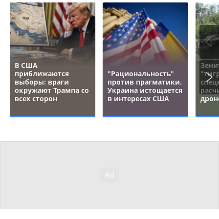
В США
Зени
приближаются
"Рациональность"
"тигр
выборы: враги
против прагматики.
спец
окружают Трампа со
Украина истощается
расч
всех сторон
в интересах США
дрон