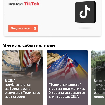
Мнения, события, идеи
В США
Зенит
приближаются
"Рациональность"
"тигре
выборы: враги
против прагматики.
спецн
окружают Трампа со
Украина истощается
расчи
всех сторон
в интересах США
дроно