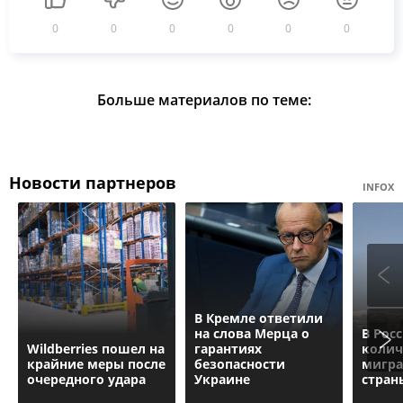
0
0
0
0
0
0
Больше материалов по теме:
Новости партнеров
INFOX
В Кремле ответили
на слова Мерца о
В Рос
Wildberries пошел на
гарантиях
колич
крайние меры после
безопасности
мигра
очередного удара
Украине
стран