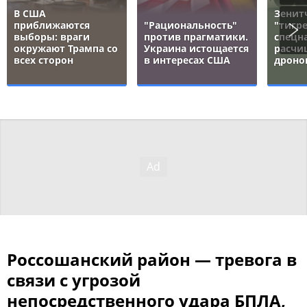
В США
Зенит
приближаются
"Рациональность"
"тигре
выборы: враги
против прагматики.
спецн
окружают Трампа со
Украина истощается
расчи
всех сторон
в интересах США
дроно
Россошанский район — тревога в
связи с угрозой
непосредственного удара БПЛА,