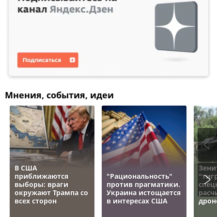
Мнения, события, идеи
В США
Зени
приближаются
"Рациональность"
"тигр
выборы: враги
против прагматики.
спец
окружают Трампа со
Украина истощается
расч
всех сторон
в интересах США
дрон