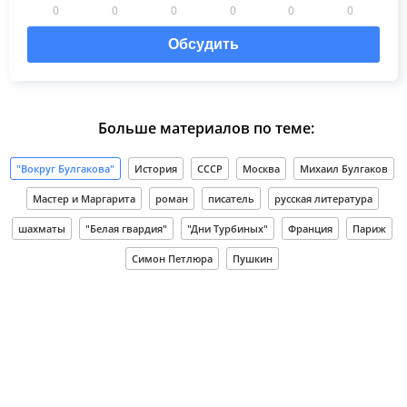
0
0
0
0
0
0
Обсудить
Больше материалов по теме:
"Вокруг Булгакова"
История
СССР
Москва
Михаил Булгаков
Мастер и Маргарита
роман
писатель
русская литература
шахматы
"Белая гвардия"
"Дни Турбиных"
Франция
Париж
Симон Петлюра
Пушкин