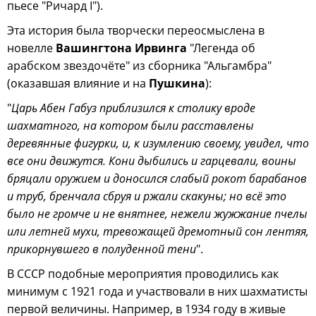
пьесе "Ричард I").
Эта история была творчески переосмыслена в
новелле
Вашингтона Ирвинга
"Легенда об
арабском звездочёте" из сборника "Альгамбра"
(оказавшая влияние и на
Пушкина
):
"
Царь Абен Габуз приблизился к столику вроде
шахматного, на котором были расставлены
деревянные фигурки, и, к изумлению своему, увидел, что
все они движутся. Кони дыбились и гарцевали, воины
бряцали оружием и доносился слабый рокот барабанов
и труб, бренчала сбруя и ржали скакуны; но всё это
было не громче и не внятнее, нежели жужжание пчелы
или летней мухи, тревожащей дремотный сон лентяя,
прикорнувшего в полуденной тени
".
В СССР подобные мероприятия проводились как
минимум с 1921 года и участвовали в них шахматисты
первой величины. Например, в 1934 году в живые