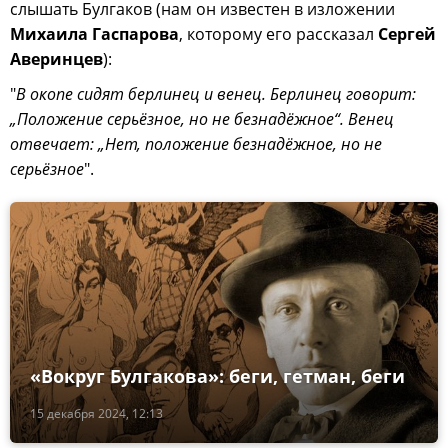
слышать Булгаков (нам он известен в изложении
Михаила Гаспарова
, которому его рассказал
Сергей
Аверинцев
):
"
В окопе сидят берлинец и венец. Берлинец говорит:
„Положение серьёзное, но не безнадёжное“. Венец
отвечает: „Нет, положение безнадёжное, но не
серьёзное
".
«Вокруг Булгакова»: беги, гетман, беги
15 декабря 2024, 12:13