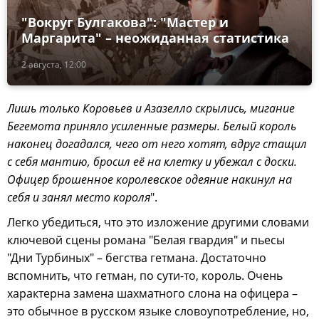
"Вокруг Булгакова": "Мастер и
Маргарита" – неожиданная статистика
2 августа, 12:00
Лишь только Коровьев и Азазелло скрылись, мигание
Бегемота приняло усиленные размеры. Белый король
наконец догадался, чего от него хотят, вдруг стащил
с себя мантию, бросил её на клетку и убежал с доски.
Офицер брошенное королевское одеяние накинул на
себя и занял место короля
".
Легко убедиться, что это изложение другими словами
ключевой сцены романа "Белая гвардия" и пьесы
"Дни Турбиных" – бегства гетмана. Достаточно
вспомнить, что гетман, по сути-то, король. Очень
характерна замена шахматного слона на офицера –
это обычное в русском языке словоупотребление, но,