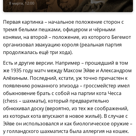
8 марта, 12:00
Первая картинка – начальное положение сторон с
тремя белыми пешками, офицером и чёрными
конями, на второй – положение, из которого Бегемот
организовал эвакуацию короля (реальная партия
продолжалась ещё три хода).
Есть и другие версии. Например – прошедший в том
же 1935 году матч между Максом Эйве и Александром
Алёхиным. Последний, кстати, уж точно причастен к
появлению романного эпизода – гроссмейстер имел
обыкновение брать с собой на партии кота Чесса
(chess – шахматы), который предварительно
обнюхивал доску (вероятно, из тех же соображений,
из которых кота впускают в новое жильё). В случае с
Эйве он использовался и как биологическое оружие –
у голландского шахматиста была аллергия на кошек.