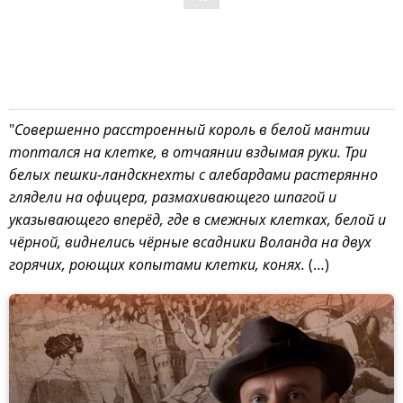
"
Совершенно расстроенный король в белой мантии
топтался на клетке, в отчаянии вздымая руки. Три
белых пешки-ландскнехты с алебардами растерянно
глядели на офицера, размахивающего шпагой и
указывающего вперёд, где в смежных клетках, белой и
чёрной, виднелись чёрные всадники Воланда на двух
горячих, роющих копытами клетки, конях.
(…)