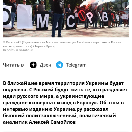
© Facebook* (*деятельность Meta по реализации Facebook запрещена в России
как экстремистская) / Герман Кригер
Перейти в фотобанк
Читать в
Дзен
Telegram
В ближайшее время территория Украины будет
поделена. С Россией будут жить те, кто разделяет
идеи русского мира, а украинствующие
граждане «совершат исход в Европу». Об этом в
интервью изданию Украина.ру рассказал
бывший политзаключенный, политический
аналитик Алексей Самойлов