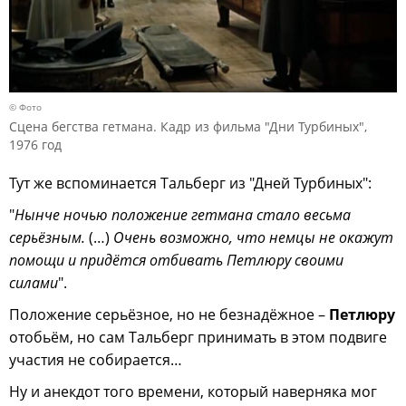
© Фото
Сцена бегства гетмана. Кадр из фильма "Дни Турбиных",
1976 год
Тут же вспоминается Тальберг из "Дней Турбиных":
"
Нынче ночью положение гетмана стало весьма
серьёзным.
(…)
Очень возможно, что немцы не окажут
помощи и придётся отбивать Петлюру своими
силами
".
Положение серьёзное, но не безнадёжное –
Петлюру
отобьём, но сам Тальберг принимать в этом подвиге
участия не собирается…
Ну и анекдот того времени, который наверняка мог