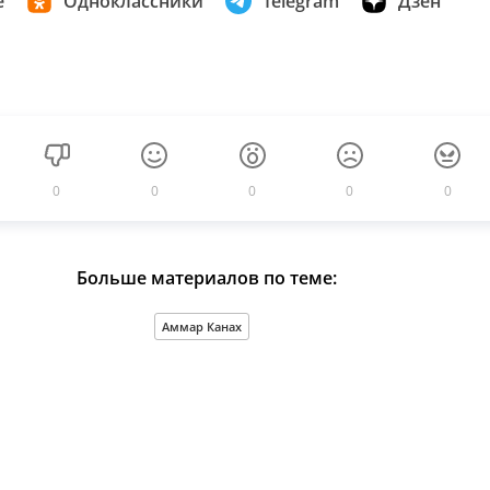
е
Одноклассники
Telegram
Дзен
0
0
0
0
0
Больше материалов по теме:
Аммар Канах