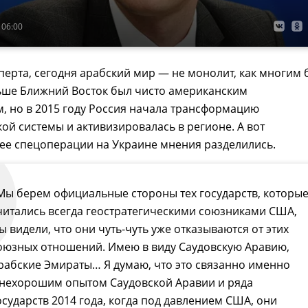
 06:00
перта, сегодня арабский мир — не монолит, как многим 
ньше Ближний Восток был чисто американским
, но в 2015 году Россия начала трансформацию
ой системы и активизировалась в регионе. А вот
ее спецоперации на Украине мнения разделились.
Мы берем официальные стороны тех государств, которы
читались всегда геостратегическими союзниками США,
ы видели, что они чуть-чуть уже отказываются от этих
оюзных отношений. Имею в виду Саудовскую Аравию,
рабские Эмираты… Я думаю, что это связанно именно
 нехорошим опытом Саудовской Аравии и ряда
осударств 2014 года, когда под давлением США, они