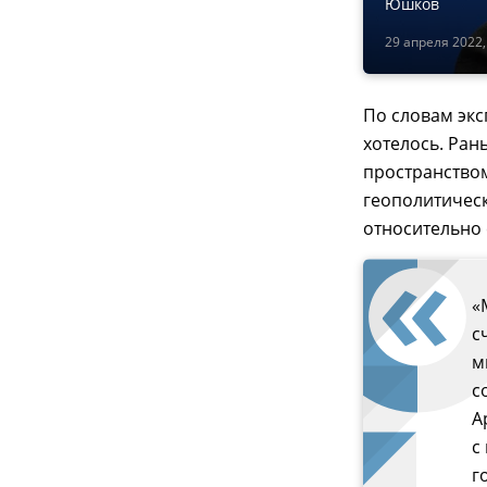
Юшков
29 апреля 2022,
По словам экс
хотелось. Ра
пространством
геополитическ
относительно 
«
с
м
с
А
с
г