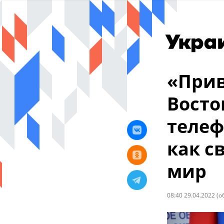
«Прив
Восто
телеф
как с
мир
08:40 29.04.2022
(о