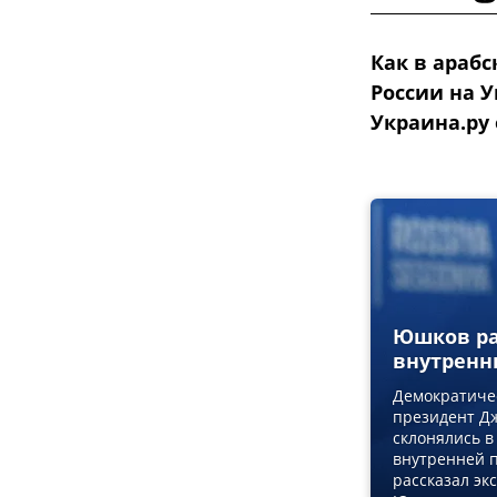
Как в арабс
России на 
Украина.ру
Юшков ра
внутренн
Демократиче
президент Дж
склонялись в
внутренней п
рассказал эк