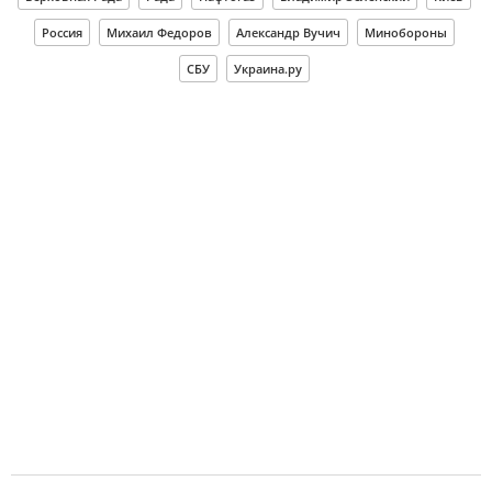
Россия
Михаил Федоров
Александр Вучич
Минобороны
СБУ
Украина.ру