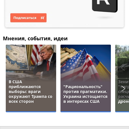
Мнения, события, идеи
В США
Зени
приближаются
"Рациональность"
"тигр
выборы: враги
против прагматики.
спец
окружают Трампа со
Украина истощается
расч
всех сторон
в интересах США
дрон