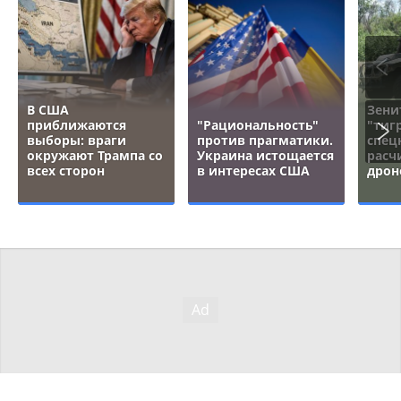
В США
Зени
приближаются
"Рациональность"
"тигр
выборы: враги
против прагматики.
спец
окружают Трампа со
Украина истощается
расч
всех сторон
в интересах США
дрон