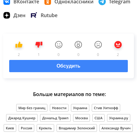
ВКонтакте
Одноклассники
Telegram
Дзен
Rutube
2
1
0
0
0
2
Обсудить
Больше материалов по теме:
Мир без границ
Новости
Украина
Стив Уиткофф
Джаред Кушнер
Дональд Трамп
Москва
США
Украина.ру
Киев
Россия
Кремль
Владимир Зеленский
Александр Вучич