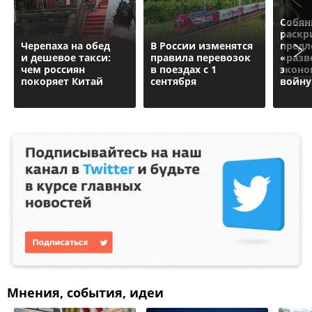
Собян
раскр
Черепаха на обед
В России изменятся
предл
и дешевое такси:
правила перевозок
«разв
чем россиян
в поездах с 1
эконо
покоряет Китай
сентября
войну
Мнения, события, идеи