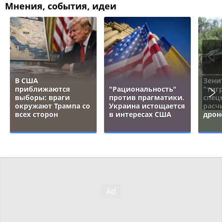
Мнения, события, идеи
В США
Зени
приближаются
"Рациональность"
"тигр
выборы: враги
против прагматики.
спец
окружают Трампа со
Украина истощается
расч
всех сторон
в интересах США
дрон