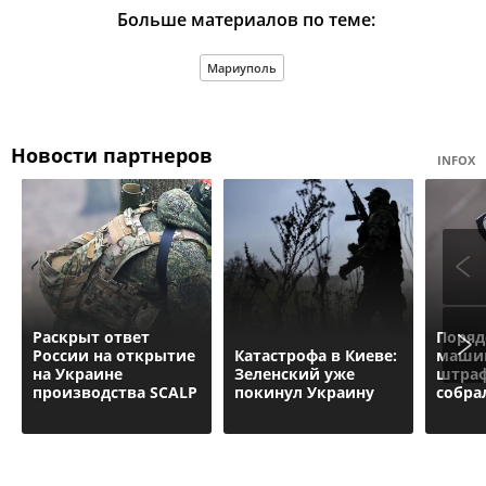
Больше материалов по теме:
Мариуполь
Новости партнеров
INFOX
Раскрыт ответ
Поряд
России на открытие
Катастрофа в Киеве:
маши
на Украине
Зеленский уже
штраф
производства SCALP
покинул Украину
собра