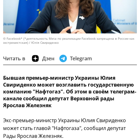
© Facebook* (*деятельность Meta по реализации Facebook запрещена в России как
экстремистская) / Юлія Свириденко
Читать в
Дзен
Telegram
Бывшая премьер-министр Украины Юлия
Свириденко может возглавить государственную
компанию "Нафтогаз". Об этом в своём телеграм-
канале сообщил депутат Верховной рады
Ярослав Железняк
Экс-премьер-министр Украины Юлия Свириденко
может стать главой "Нафтогаза", сообщил депутат
Рады Ярослав Железняк.