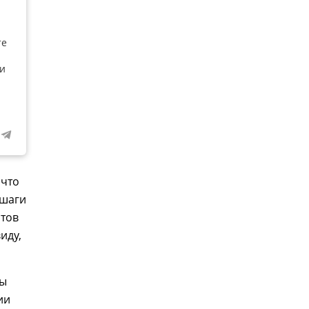
те
 и
 что
 шаги
стов
иду,
ны
ии