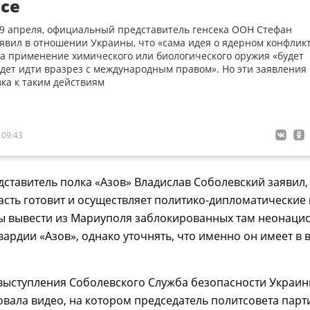
се
19 апреля, официальный представитель генсека ООН Стефан
вил в отношении Украины, что «сама идея о ядерном конфлик
а применение химического или биологического оружия «будет
дет идти вразрез с международным правом». Но эти заявления
вка к таким действиям
 09:43
дставитель полка «Азов» Владислав Соболевский заявил,
асть готовит и осуществляет политико-дипломатические
бы вывести из Мариуполя заблокированных там неонаци
вардии «Азов», однако уточнять, что именно он имеет в в
 выступления Соболевского Служба безопасности Украи
овала видео, на котором председатель политсовета парт