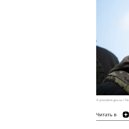
© president.gov.ua
Пе
Читать в