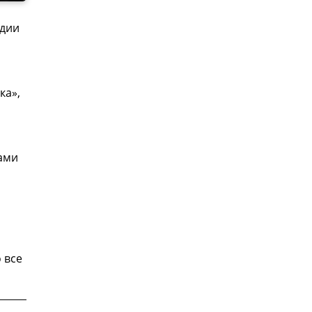
рдии
ка»,
ами
 все