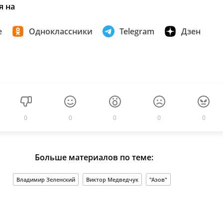
я на
е
Одноклассники
Telegram
Дзен
0
0
0
0
0
Больше материалов по теме:
Владимир Зеленский
Виктор Медведчук
"Азов"