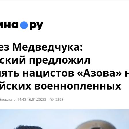
ез Медведчука:
ский предложил
ять нацистов «Азова» 
йских военнопленных
бновлено: 14:48 16.01.2023)
5298