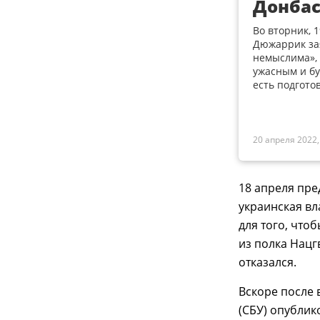
Донбас
Во вторник, 
Дюжаррик зая
немыслима», 
ужасным и бу
есть подгото
20 апреля 2022,
18 апреля пре
украинская вл
для того, что
из полка Нацг
отказался.
Вскоре после
(СБУ) опублик