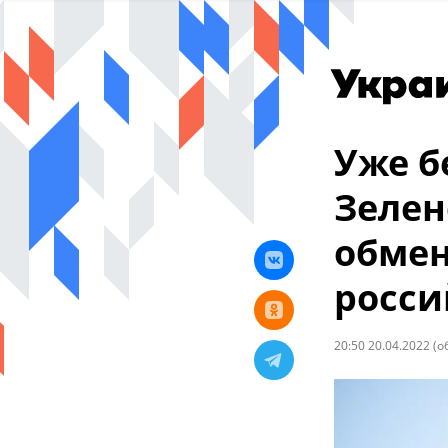
Уже б
Зелен
обмен
росси
20:50 20.04.2022
(о