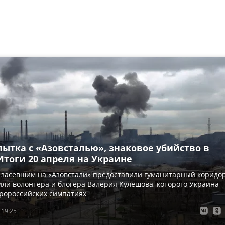
ытка с «Азовсталью», знаковое убийство в
Итоги 20 апреля на Украине
 засевшим на «Азовстали» предоставили гуманитарный коридор
или волонтёра и блогера Валерия Кулешова, которого Украина
ророссийских симпатиях
 19:25