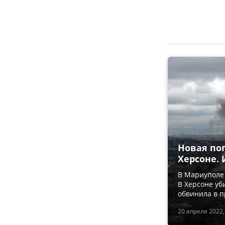
Новая поп
Херсоне. 
В Мариуполе
В Херсоне уб
обвинила в п
20 апреля 2022,