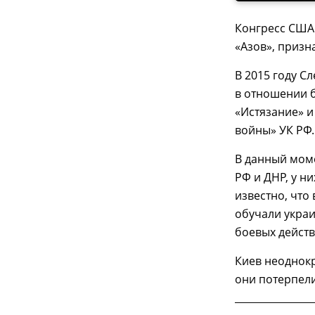
Конгресс США 
«Азов», призн
В 2015 году С
в отношении б
«Истязание» 
войны» УК РФ.
В данный мом
РФ и ДНР, у н
известно, что
обучали укра
боевых действ
Киев неоднокр
они потерпели