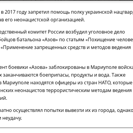
в 2017 году запретил помощь полку украинской нацгва
ав его неонацистской организацией.
ледственный комитет России возбудил уголовное дело
ойцов батальона «Азов» по статьям «Похищение челове
и «Применение запрещенных средств и методов ведения
ент боевики «Азова» заблокированы в Мариуполе войск
их заканчиваются боеприпасы, продукты и вода. Также
 в Мариуполе находятся офицеры из стран НАТО, которые
инских неонацистов террористическим методам ведения
ий.
атно осуществлял попытки вывезти их из города, однако
 неудачу.