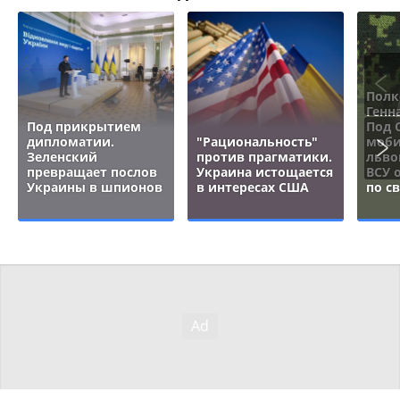
Полк
Генн
Под прикрытием
Под 
дипломатии.
"Рациональность"
моби
Зеленский
против прагматики.
льво
превращает послов
Украина истощается
ВСУ 
Украины в шпионов
в интересах США
по с