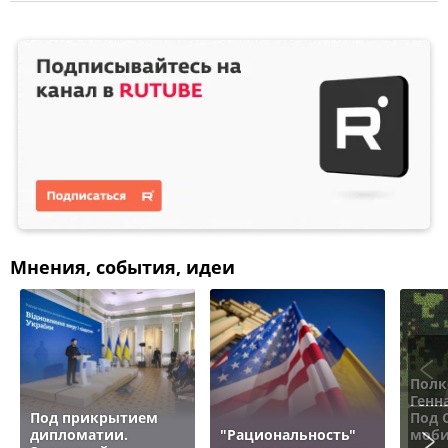
Мнения, события, идеи
Полк
Генн
Под прикрытием
Под 
дипломатии.
"Рациональность"
моби