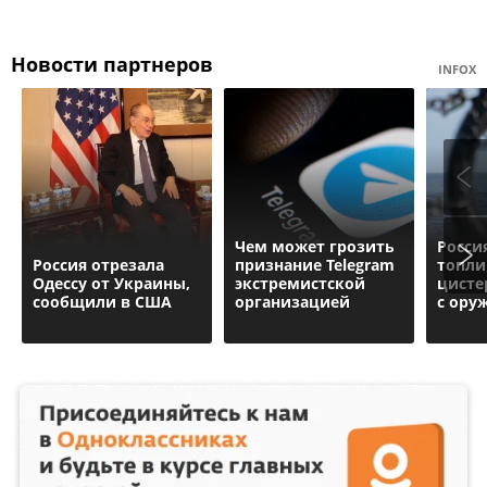
Новости партнеров
INFOX
Чем может грозить
Росси
Россия отрезала
признание Telegram
топл
Одессу от Украины,
экстремистской
цисте
сообщили в США
организацией
с ору