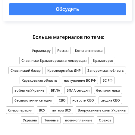
Обсудить
Больше материалов по теме:
Украина.ру
Россия
Константиновка
Славянско-Краматорская агломерация
Краматорск
Славянский базар
Красноармейск ДНР
Запорожская область
Харьковская область
наступление ВС РФ
ВС РФ
война на Украине
БПЛА
БПЛА сегодня
беспилотники
беспилотники сегодня
СВО
новости СВО
сводка СВО
Спецоперация
ВСУ
потери ВСУ
Вооруженные силы Украины
Украина
Пленные
военнопленные
Орехов