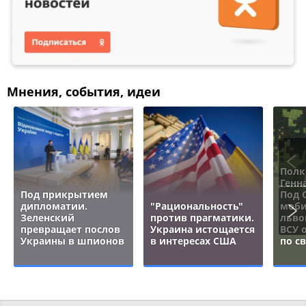
Мнения, события, идеи
Полк
Генн
Под прикрытием
Под 
дипломатии.
"Рациональность"
моби
Зеленский
против прагматики.
льво
превращает послов
Украина истощается
ВСУ 
Украины в шпионов
в интересах США
по с