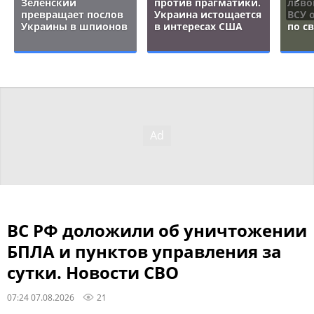
Зеленский
против прагматики.
льво
превращает послов
Украина истощается
ВСУ 
Украины в шпионов
в интересах США
по с
ВС РФ доложили об уничтожении
БПЛА и пунктов управления за
сутки. Новости СВО
07:24 07.08.2026
21