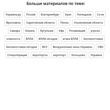
Больше материалов по теме:
Украина.ру
Россия
Екатеринбург
Урал
Геленджик
Сочи
Ярославль
Саратовская область
Пенза
Ульяновская область
Самара
Казань
Бугульма
Уфа
Росавиация
угроза
опасность
БПЛА
БПЛА сегодня
атака БПЛА
беспилотники
беспилотники сегодня
ВСУ
Вооруженные силы Украины
СВО
Спецоперация
аэропорты
аэропорт
Кольцово
Украина