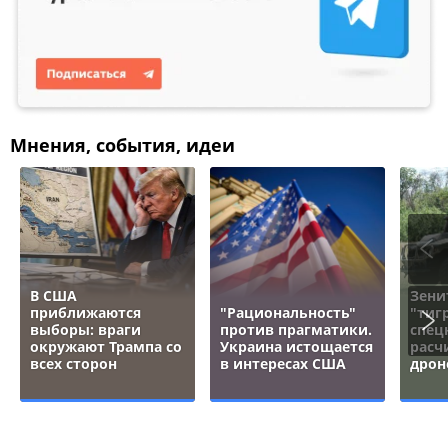
Мнения, события, идеи
В США
Зени
приближаются
"Рациональность"
"тигр
выборы: враги
против прагматики.
спец
окружают Трампа со
Украина истощается
расч
всех сторон
в интересах США
дрон