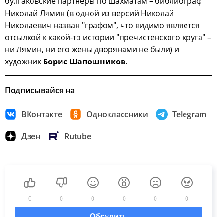
булгаковские партнёры по шахматам – библиограф
Николай Лямин (в одной из версий Николай
Николаевич назван "графом", что видимо является
отсылкой к какой-то истории "пречистенского круга" –
ни Лямин, ни его жёны дворянами не были) и
художник
Борис Шапошников
.
Подписывайся на
ВКонтакте
Одноклассники
Telegram
Дзен
Rutube
0
0
0
0
0
0
Обсудить