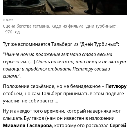
© Фото
Сцена бегства гетмана. Кадр из фильма "Дни Турбиных",
1976 год
Тут же вспоминается Тальберг из "Дней Турбиных":
"
Нынче ночью положение гетмана стало весьма
серьёзным.
(…)
Очень возможно, что немцы не окажут
помощи и придётся отбивать Петлюру своими
силами
".
Положение серьёзное, но не безнадёжное –
Петлюру
отобьём, но сам Тальберг принимать в этом подвиге
участия не собирается…
Ну и анекдот того времени, который наверняка мог
слышать Булгаков (нам он известен в изложении
Михаила Гаспарова
, которому его рассказал
Сергей