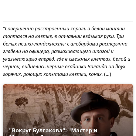
"
Совершенно расстроенный король в белой мантии
топтался на клетке, в отчаянии вздымая руки. Три
белых пешки-ландскнехты с алебардами растерянно
глядели на офицера, размахивающего шпагой и
указывающего вперёд, где в смежных клетках, белой и
чёрной, виднелись чёрные всадники Воланда на двух
горячих, роющих копытами клетки, конях.
(…)
"Вокруг Булгакова": "Мастер и