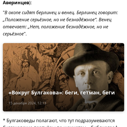
Аверинцев
):
"
В окопе сидят берлинец и венец. Берлинец говорит:
„Положение серьёзное, но не безнадёжное“. Венец
отвечает: „Нет, положение безнадёжное, но не
серьёзное
".
«Вокруг Булгакова»: беги, гетман, беги
15 декабря 2024, 12:13
* Булгаковеды полагают, что тут подразумеваются