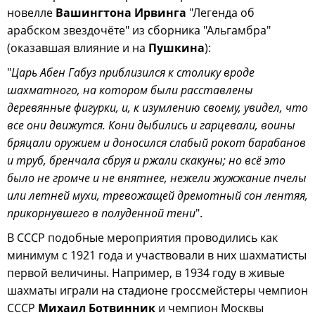
новелле
Вашингтона Ирвинга
"Легенда об
арабском звездочёте" из сборника "Альгамбра"
(оказавшая влияние и на
Пушкина
):
"
Царь Абен Габуз приблизился к столику вроде
шахматного, на котором были расставлены
деревянные фигурки, и, к изумлению своему, увидел, что
все они движутся. Кони дыбились и гарцевали, воины
бряцали оружием и доносился слабый рокот барабанов
и труб, бренчала сбруя и ржали скакуны; но всё это
было не громче и не внятнее, нежели жужжание пчелы
или летней мухи, тревожащей дремотный сон лентяя,
прикорнувшего в полуденной тени
".
В СССР подобные мероприятия проводились как
минимум с 1921 года и участвовали в них шахматисты
первой величины. Например, в 1934 году в живые
шахматы играли на стадионе гроссмейстеры чемпион
СССР
Михаил Ботвинник
и чемпион Москвы