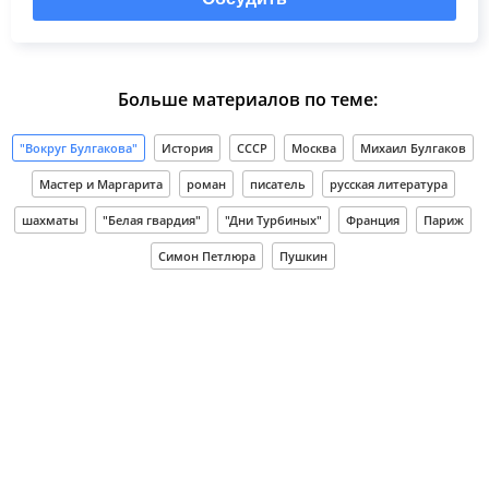
Больше материалов по теме:
"Вокруг Булгакова"
История
СССР
Москва
Михаил Булгаков
Мастер и Маргарита
роман
писатель
русская литература
шахматы
"Белая гвардия"
"Дни Турбиных"
Франция
Париж
Симон Петлюра
Пушкин