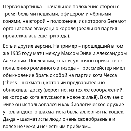
Первая картинка – начальное положение сторон с
тремя белыми пешками, офицером и чёрными
конями, на второй – положение, из которого Бегемот
организовал эвакуацию короля (реальная партия
продолжалась ещё три хода).
Есть и другие версии. Например – прошедший в том
же 1935 году матч между Максом Эйве и Александром
Алёхиным. Последний, кстати, уж точно причастен к
появлению романного эпизода – гроссмейстер имел
обыкновение брать с собой на партии кота Чесса
(chess – шахматы), который предварительно
обнюхивал доску (вероятно, из тех же соображений,
из которых кота впускают в новое жильё). В случае с
Эйве он использовался и как биологическое оружие –
у голландского шахматиста была аллергия на кошек.
Да-да – шахматисты люди очень своеобразные и
вовсе не чужды нечестным приёмам…