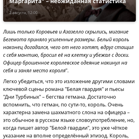
Маргарита" – неожиданная статистика
2 августа, 12:00
Лишь только Коровьев и Азазелло скрылись, мигание
Бегемота приняло усиленные размеры. Белый король
наконец догадался, чего от него хотят, вдруг стащил
с себя мантию, бросил её на клетку и убежал с доски.
Офицер брошенное королевское одеяние накинул на
себя и занял место короля
".
Легко убедиться, что это изложение другими словами
ключевой сцены романа "Белая гвардия" и пьесы
"Дни Турбиных" – бегства гетмана. Достаточно
вспомнить, что гетман, по сути-то, король. Очень
характерна замена шахматного слона на офицера –
это обычное в русском языке словоупотребление, но,
когда пишет автор "Белой гвардии", это уже чёткое
указание на вполне определённый эпизод. Король,