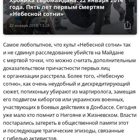
Хроника Евромайдана: 22 января 2014
года. Пять лет первым смертям
«Небесной сотни»
22 января 2019, 13:28
Самое любопытное, что культ «Небесной сотни» так
и не сдвинул расследование убийств на Майдане
с мертвой точки, что можно считать дополнительным
доказательством причастности первых лиц
к организации расстрела. Более того, «Небесную
сотню», как очень неудобный и дискредитирующий
сюжет, потихоньку убирают из мартиролога, замещая
его подвигом киборгов или украинских военных,
участвующих в боевых действиях в Донбассе. Сегодня
уже мало кто помнит о Нигояне и Жизневском. Власти
постарались затереть в общественной памяти этот
и последующие трагические эпизоды, связанные
с гибелью активистов.