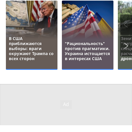
В США
Зени
приближаются
"Рациональность"
"тигр
выборы: враги
против прагматики.
спец
окружают Трампа со
Украина истощается
расч
всех сторон
в интересах США
дрон