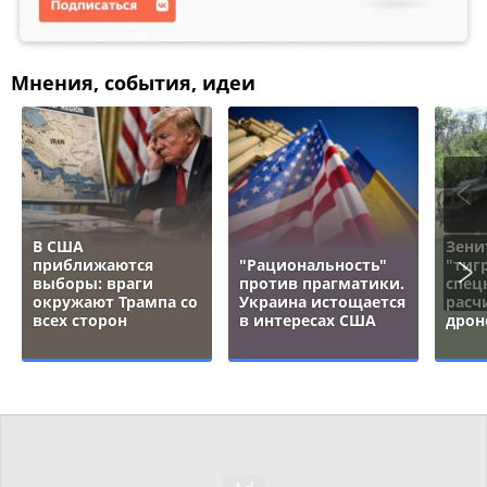
Мнения, события, идеи
В США
Зени
приближаются
"Рациональность"
"тигр
выборы: враги
против прагматики.
спец
окружают Трампа со
Украина истощается
расч
всех сторон
в интересах США
дрон