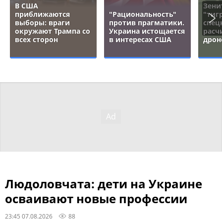
В США
Зени
приближаются
"Рациональность"
"тигр
выборы: враги
против прагматики.
спец
окружают Трампа со
Украина истощается
расч
всех сторон
в интересах США
дрон
Людоловчата: дети на Украине
осваивают новые профессии
23:45 07.08.2026
88