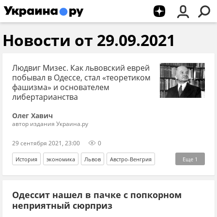
Новости от 29.09.2021
Людвиг Мизес. Как львовский еврей
побывал в Одессе, стал «теоретиком
фашизма» и основателем
либертарианства
Олег Хавич
автор издания Украина.ру
29 сентября 2021, 23:00
0
История
экономика
Львов
Австро-Венгрия
Еще
1
экономист
Одессит нашел в пачке с попкорном
неприятный сюрприз