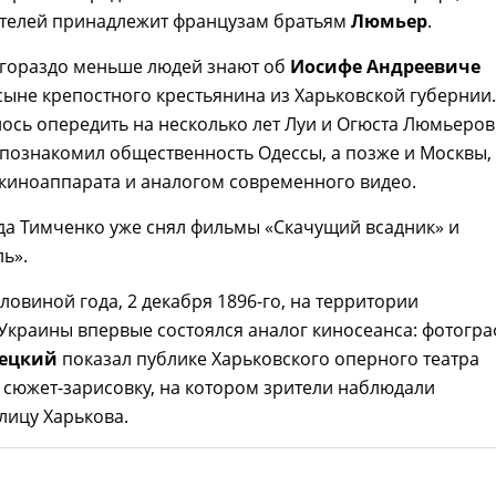
телей принадлежит французам братьям
Люмьер
.
 гораздо меньше людей знают об
Иосифе Андреевиче
ыне крепостного крестьянина из Харьковской губернии.
ось опередить на несколько лет Луи и Огюста Люмьеров
познакомил общественность Одессы, а позже и Москвы,
 киноаппарата и аналогом современного видео.
да Тимченко уже снял фильмы «Скачущий всадник» и
ь».
оловиной года, 2 декабря 1896-го, на территории
краины впервые состоялся аналог киносеанса: фотогра
децкий
показал публике Харьковского оперного театра
сюжет-зарисовку, на котором зрители наблюдали
лицу Харькова.