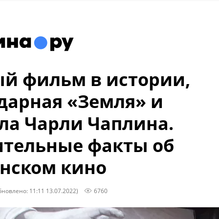
й фильм в истории,
дарная «Земля» и
ла Чарли Чаплина.
тельные факты об
нском кино
бновлено: 11:11 13.07.2022)
6760