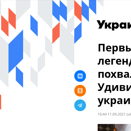
Первы
леген
похва
Удиви
украи
16:44 11.09.2021
(о