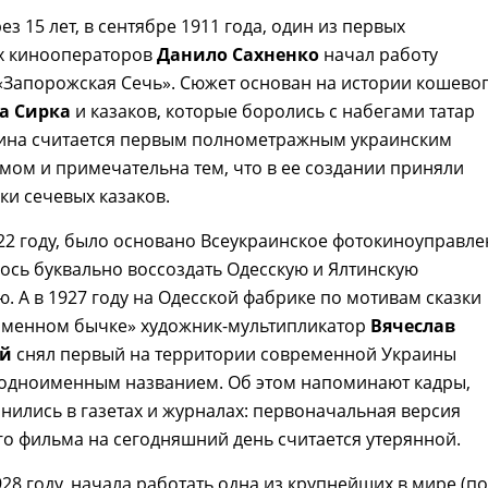
з 15 лет, в сентябре 1911 года, один из первых
х кинооператоров
Данило Сахненко
начал работу
«Запорожская Сечь». Сюжет основан на истории кошево
а Сирка
и казаков, которые боролись с набегами татар
ртина считается первым полнометражным украинским
ом и примечательна тем, что в ее создании приняли
ки сечевых казаков.
22 году, было основано Всеукраинское фотокиноуправле
ось буквально воссоздать Одесскую и Ялтинскую
. А в 1927 году на Одесской фабрике по мотивам сказки
ломенном бычке» художник-мультипликатор
Вячеслав
ий
снял первый на территории современной Украины
 одноименным названием. Об этом напоминают кадры,
нились в газетах и журналах: первоначальная версия
о фильма на сегодняшний день считается утерянной.
928 году, начала работать одна из крупнейших в мире (по