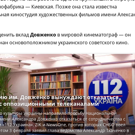
офабрика — Киевская. Позже она стала известна
ьная киностудия художественных фильмов имени Алекса
ценить вклад
Довженко
в мировой кинематограф — он
знан основоположником украинского советского кино.
ию им. Довженко вынуждают отказаться
 с оппозиционными телеканалами
о культуры Украины направило просьбу Национальной
мени Александра Довженко отказаться от сотрудничества с
 «112 Украина», ZIK и NewsOne, против которых СНБО ввел
этом 3 февраля заявил глава ведомства Александр Ткаченко в