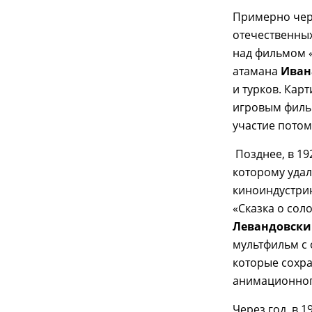
Примерно чере
отечественны
над фильмом 
атамана
Иван
и турков. Ка
игровым фильм
участие потом
Позднее, в 19
которому удал
киноиндустрию
«Сказка о со
Левандовск
мультфильм с
которые сохра
анимационног
Через год, в 1