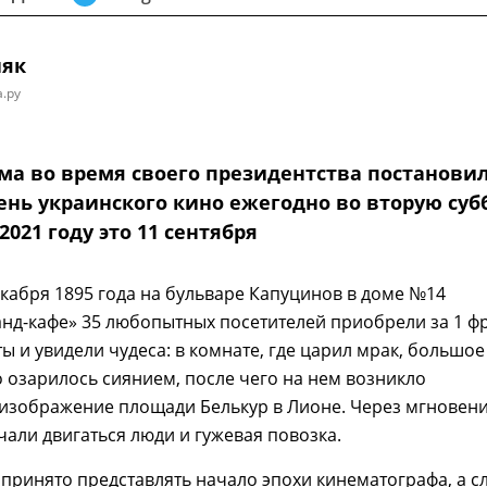
няк
.ру
ма во время своего президентства постанови
ень украинского кино ежегодно во вторую суб
2021 году это 11 сентября
кабря 1895 года на бульваре Капуцинов в доме №14
анд-кафе» 35 любопытных посетителей приобрели за 1 ф
ы и увидели чудеса: в комнате, где царил мрак, большое
 озарилось сиянием, после чего на нем возникло
изображение площади Белькур в Лионе. Через мгновен
чали двигаться люди и гужевая повозка.
принято представлять начало эпохи кинематографа, а с