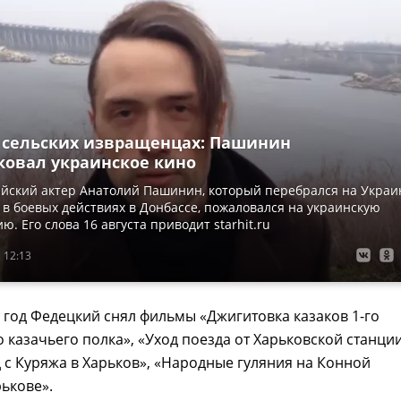
о сельских извращенцах: Пашинин
ковал украинское кино
йский актер Анатолий Пашинин, который перебрался на Украи
 в боевых действиях в Донбассе, пожаловался на украинскую
. Его слова 16 августа приводит starhit.ru
 12:13
6 год Федецкий снял фильмы «Джигитовка казаков 1-го
 казачьего полка», «Уход поезда от Харьковской станции
 с Куряжа в Харьков», «Народные гуляния на Конной
ькове».