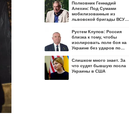
Полковник Геннадий
Алехин: Под Сумами
мобилизованные из
львовской бригады ВСУ
открыли огонь по своим
Рустем Клупов: Россия
близка к тому, чтобы
изолировать поле боя на
Украине без ударов по
мостам на Днепре
Слишком много знает. За
что судят бывшую посла
Украины в США