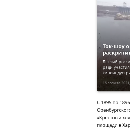
Ток-шоу 
раскрити
Беглый росси
ради участия
киноиндустрию
16 августа 2021,
С 1895 по 189
Оренбургского
«Крестный ход
площади в Хар