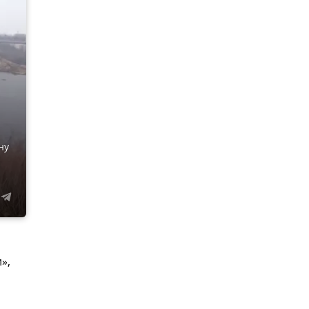
ну
»,