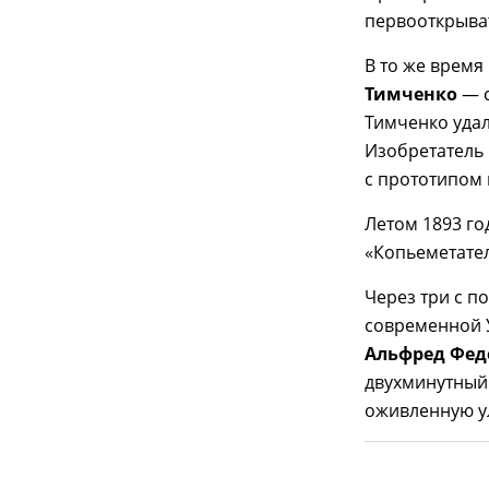
первооткрыва
В то же время
Тимченко
— с
Тимченко удал
Изобретатель 
с прототипом
Летом 1893 го
«Копьеметател
Через три с п
современной У
Альфред Фе
двухминутный 
оживленную у