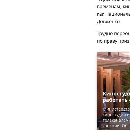
временам) кин
как Национал
Довженко.
Трудно перео
по праву при
Киностуд
работать
Министерств
киностудии и
телеканалами
санкции. Об 