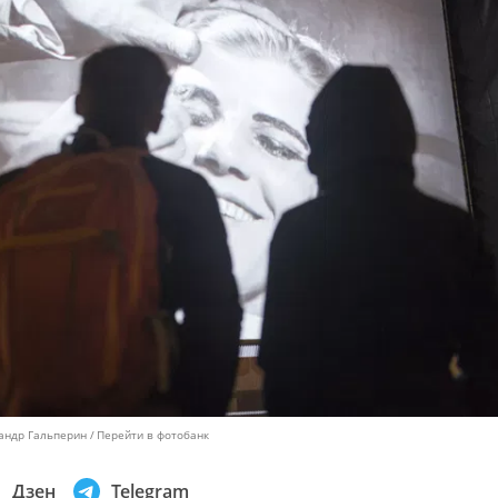
сандр Гальперин
Перейти в фотобанк
Дзен
Telegram