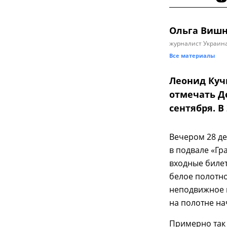
Ольга Виш
журналист Украина
Все материалы
Леонид Куч
отмечать Д
сентября. В 
Вечером 28 де
в подвале «Гр
входные билет
белое полотно
неподвижное 
на полотне на
Примерно так 