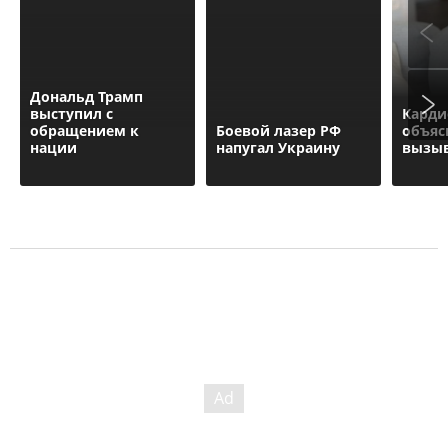
Дональд Трамп
выступил с
Карди
обращением к
Боевой лазер РФ
объяс
нации
напугал Украину
вызыв