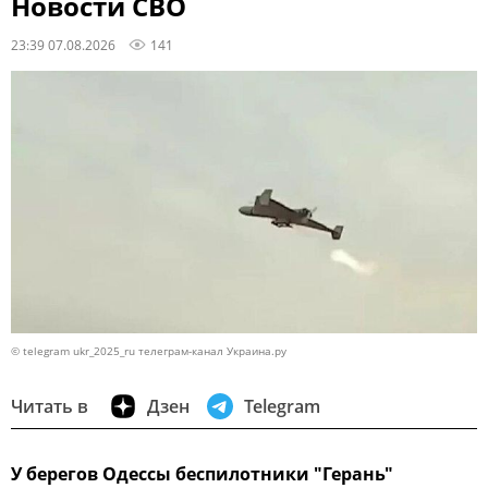
Новости СВО
23:39 07.08.2026
141
© telegram ukr_2025_ru телеграм-канал Украина.ру
Читать в
Дзен
Telegram
У берегов Одессы беспилотники "Герань"