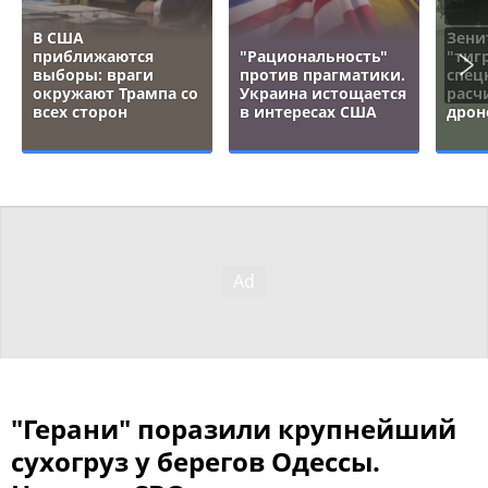
В США
Зени
приближаются
"Рациональность"
"тигр
выборы: враги
против прагматики.
спец
окружают Трампа со
Украина истощается
расч
всех сторон
в интересах США
дрон
"Герани" поразили крупнейший
сухогруз у берегов Одессы.