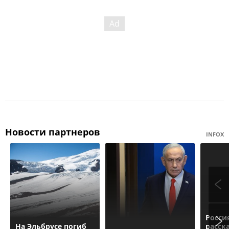
Новости партнеров
INFOX
Росси
На Эльбрусе погиб
расск