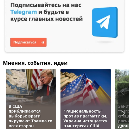
Мнения, события, идеи
В США
Зени
приближаются
"Рациональность"
"тигр
выборы: враги
против прагматики.
спец
окружают Трампа со
Украина истощается
расч
всех сторон
в интересах США
дрон