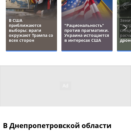
В США
Зени
приближаются
"Рациональность"
"тигр
выборы: враги
против прагматики.
спец
окружают Трампа со
Украина истощается
расч
всех сторон
в интересах США
дрон
В Днепропетровской области