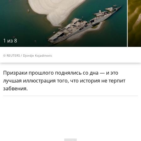
1
из 8
© REUTERS / Djordje Kojadinovic
Призраки прошлого поднялись со дна — и это
лучшая иллюстрация того, что история не терпит
забвения.