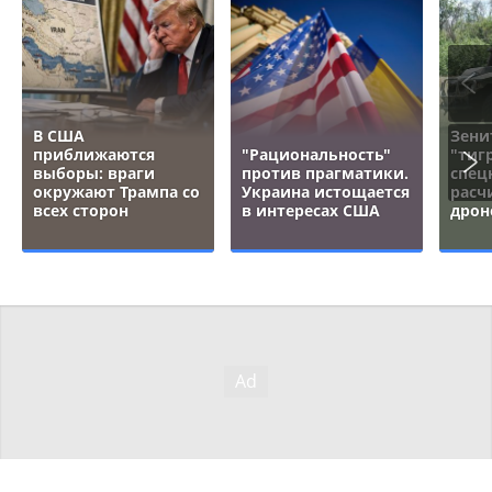
В США
Зени
приближаются
"Рациональность"
"тигр
выборы: враги
против прагматики.
спец
окружают Трампа со
Украина истощается
расч
всех сторон
в интересах США
дрон