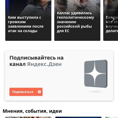
Каллас удивилась
Ким выступила с
геополитическому
Патру
громким
значению
что э
заявлением после
российской рыбы
научи
атак на склады
для ЕС
делат
Мнения, события, идеи