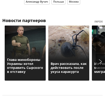
Александр Вучич
Польша
Москва
Новости партнеров
INFOX
Глава минобороны
Украины хотел
Врач рассказала, как
Из Ро
отправить Сырского
действовать после
массо
в отставку
укуса каракурта
мигра