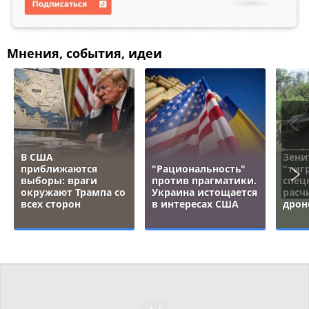
Мнения, события, идеи
В США
Зени
приближаются
"Рациональность"
"тигр
выборы: враги
против прагматики.
спец
окружают Трампа со
Украина истощается
расч
всех сторон
в интересах США
дрон