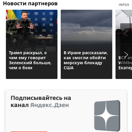
Новости партнеров
INFOX
Трамп раскрыл, о
В Иране рассказали,
чем ему говорит
как смогли обойти
ВСУ а
Зеленский больше,
морскую блокаду
Wildbe
чем о боях
США
Екате