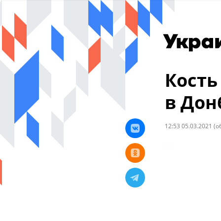
Кость
в Дон
12:53 05.03.2021
(о