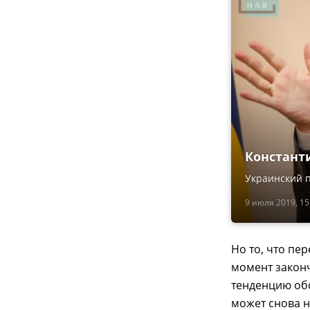
Константи
Украинский п
9 июля 2019, 15
Но то, что пе
момент законч
тенденцию обс
может снова н