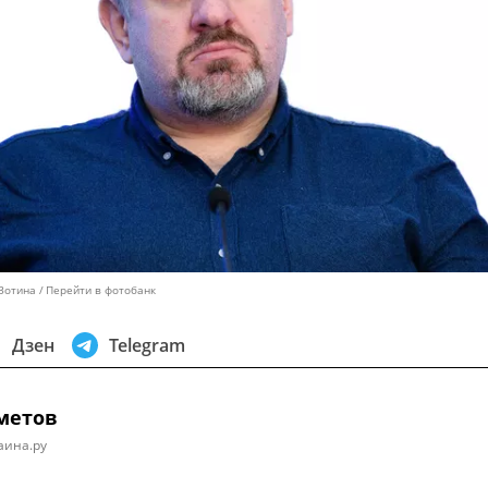
 Зотина
Перейти в фотобанк
Дзен
Telegram
метов
аина.ру