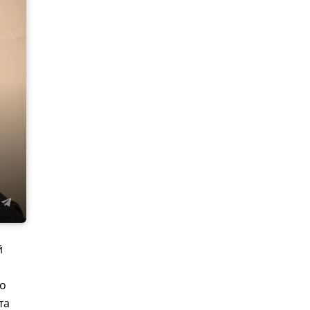
й
то
та