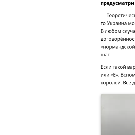
предусматри
— Теоретическ
то Украина мо
В любом случ
договорённост
«нормандской 
шаг.
Если такой вар
или «Е». Вспо
королей. Все 