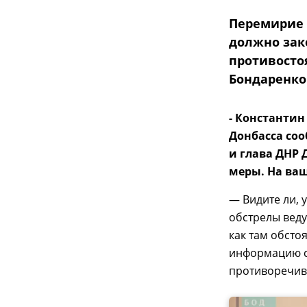
Перемирие в
должно зак
противосто
Бондаренко
- Константин
Донбасса соо
и глава ДНР
меры. На ваш
— Видите ли, 
обстрелы веду
как там обстоя
информацию с
противоречива