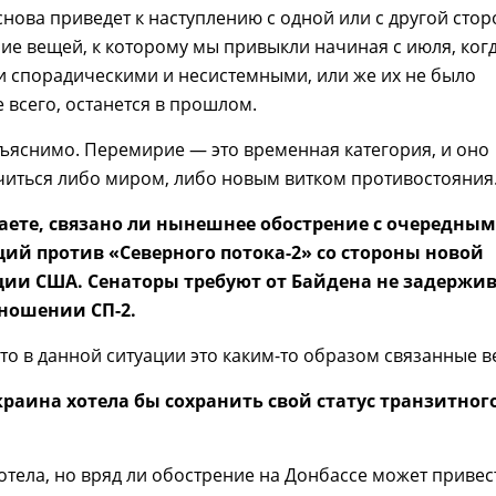
снова приведет к наступлению с одной или с другой стор
ие вещей, к которому мы привыкли начиная с июля, ког
и спорадическими и несистемными, или же их не было
е всего, останется в прошлом.
ъяснимо. Перемирие — это временная категория, и оно
читься либо миром, либо новым витком противостояния
таете, связано ли нынешнее обострение с очередным
ий против «Северного потока-2» со стороны новой
ии США. Сенаторы требуют от Байдена не задержи
ношении СП-2.
то в данной ситуации это каким-то образом связанные в
Украина хотела бы сохранить свой статус транзитног
отела, но вряд ли обострение на Донбассе может привес