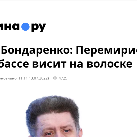
 Бондаренко: Перемири
бассе висит на волоске
бновлено: 11:11 13.07.2022)
4725