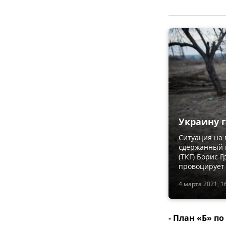
Украину г
Ситуация на 
сдержанный в
(ТКГ) Борис 
провоцирует
4 марта 2021, 1
- План «Б» п