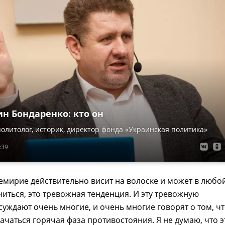
н Бондаренко: кто он
олитолог, историк, директор фонда «Украинская политика»
:39
ремирие действительно висит на волоске и может в любо
иться, это тревожная тенденция. И эту тревожную
уждают очень многие, и очень многие говорят о том, ч
ачаться горячая фаза противостояния. Я не думаю, что э