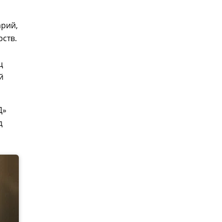
арий,
ств.
ц
й
Д»
д