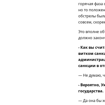
горячая фаза 
но то положен
обстрелы был
совсем, скоре
Это вполне об
должно закон
- Как вы счи
витком санкц
администрац
санкции в от
— Не думаю, ч
- Вероятно, 
государства.
— Да она бы х