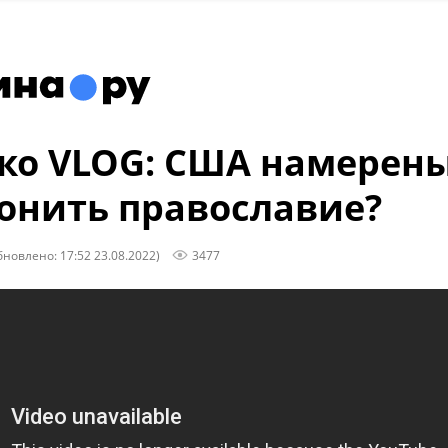
о VLOG: США намерен
онить православие?
бновлено: 17:52 23.08.2022)
3477