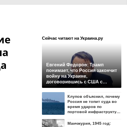
ие
Сейчас читают на Украина.ру
ла
да
Евгений Федоров: Трамп
понимает, что Россия закончит
войну на Украине,
договорившись с США с
позиции силы
Клупов объяснил, почему
Россия не топит суда во
время ударов по
портовой инфраструктуре
Одессы
Манчжурия, 1945 год: