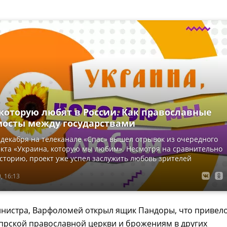
 которую любят в России. Как православные
мосты между государствами
 декабря на телеканале «Спас» вышел отрывок из очередного
кта «Украина, которую мы любим». Несмотря на сравнительно
торию, проект уже успел заслужить любовь зрителей
, 16:13
нистра, Варфоломей открыл ящик Пандоры, что привел
ипрской православной церкви и брожениям в других