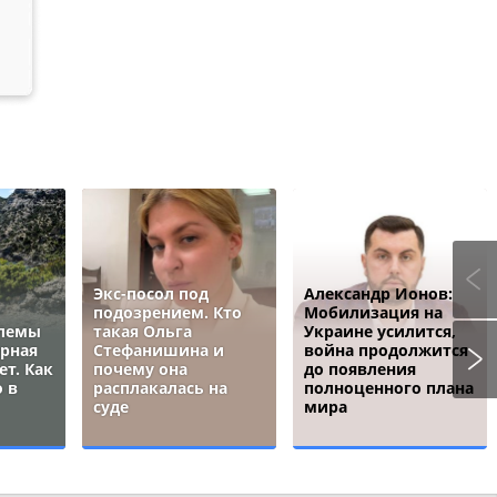
Экс-посол под
Александр Ионов:
подозрением. Кто
Мобилизация на
блемы
такая Ольга
Украине усилится,
ёрная
Стефанишина и
война продолжится
ет. Как
почему она
до появления
 в
расплакалась на
полноценного плана
суде
мира