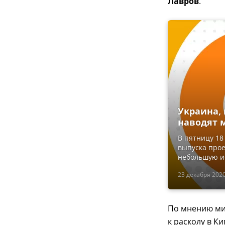
Лавров
.
Украина,
наводят 
В пятницу 18
выпуска прое
небольшую ис
23 декабря 2020
По мнению ми
к расколу в К