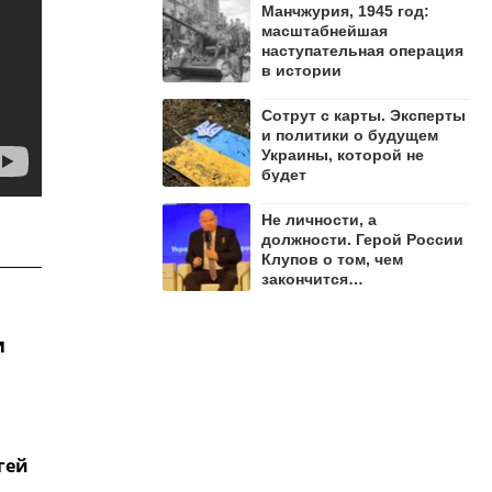
Манчжурия, 1945 год:
масштабнейшая
наступательная операция
в истории
Сотрут с карты. Эксперты
и политики о будущем
Украины, которой не
будет
Не личности, а
должности. Герой России
Клупов о том, чем
закончится
противостояние Лямина и
"Мадьяра"
и
гей