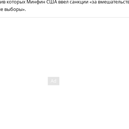
тив которых Минфин США ввел санкции «за вмешательст
кие выборы».