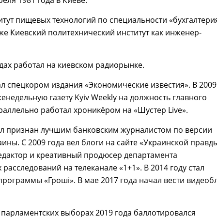
тут пищевых технологий по специальности «бухгалтери
акже Киевский политехнический институт как инженер-
одах работал на киевском радиорынке.
тал спецкором издания «Экономические известия». В 2009
женедельную газету Kyiv Weekly на должность главного
раллельно работал хроникёром на «Шустер Live».
ыл признан лучшим банковским журналистом по версии
ины. С 2009 года вел блоги на сайте «Украинской правды
едактор и креативный продюсер департамента
 расследований на телеканале «1+1». В 2014 году стал
рограммы «Гроші». В мае 2017 года начал вести видеоб
 парламентских выборах 2019 года баллотировался