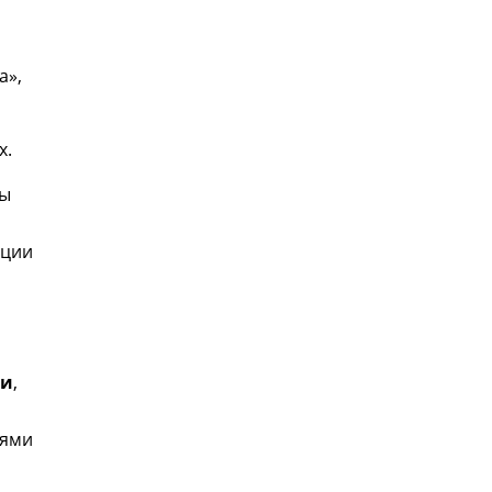
а»,
х.
ны
ации
ни
,
лями