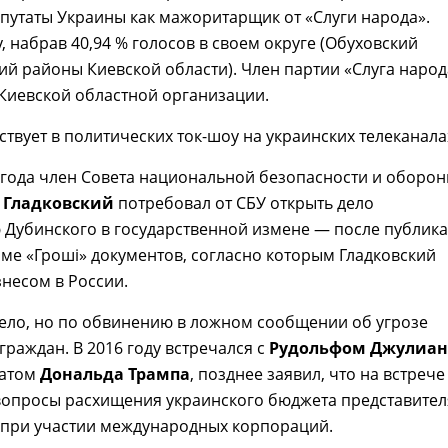
путаты Украины как мажоритарщик от «Слуги народа».
, набрав 40,94 % голосов в своем округе (Обуховский
ий районы Киевской области). Член партии «Слуга народ
Киевской областной организации.
ствует в политических ток-шоу на украинских телеканала
 года член Совета национальной безопасности и оборо
 Гладковский
потребовал от СБУ открыть дело
 Дубинского в государственной измене — после публик
ме «Гроші» документов, согласно которым Гладковский
несом в России.
ело, но по обвинению в ложном сообщении об угрозе
граждан. В 2016 году встречался с
Рудольфом Джулиа
катом
Дональда Трампа
, позднее заявил, что на встрече
вопросы расхищения украинского бюджета представите
 при участии международных корпораций.