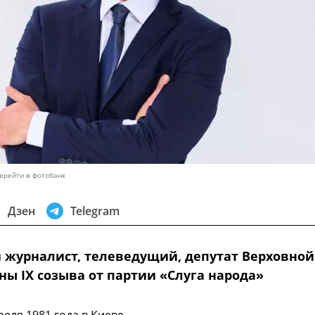
ерейти в фотобанк
Дзен
Telegram
 журналист, телеведущий, депутат Верховной
ны IX созыва от партии «Слуга народа»
реля 1981 года в Киеве.