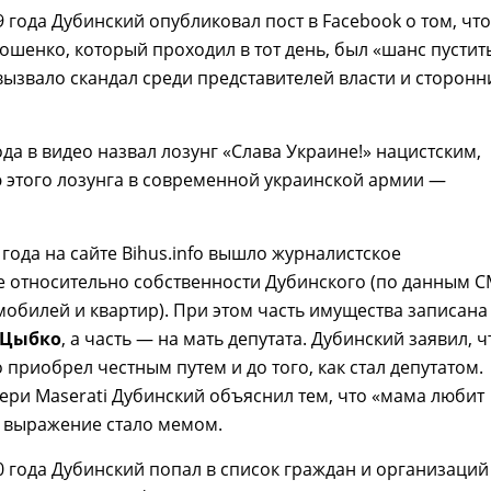
9 года Дубинский опубликовал пост в Facebook о том, что
ошенко, который проходил в тот день, был «шанс пустит
о вызвало скандал среди представителей власти и сторонн
ода в видео назвал лозунг «Слава Украине!» нацистским,
 этого лозунга в современной украинской армии —
 года на сайте Bihus.info вышло журналистское
 относительно собственности Дубинского (по данным С
мобилей и квартир). При этом часть имущества записана
 Цыбко
, а часть — на мать депутата. Дубинский заявил, ч
 приобрел честным путем и до того, как стал депутатом.
ери Maserati Дубинский объяснил тем, что «мама любит
о выражение стало мемом.
0 года Дубинский попал в список граждан и организаций