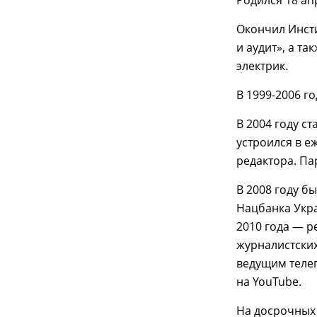
Окончил Инсти
и аудит», а т
электрик.
В 1999-2006 г
В 2004 году с
устроился в е
редактора. Па
В 2008 году б
Нацбанка Укра
2010 года — р
журналистских
ведущим телеп
на YouTube.
На досрочных