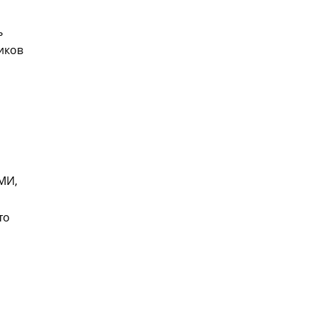
ь
иков
МИ,
то