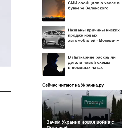
СМИ сообщили о хаосе в
бункере Зеленского
Названы причины низких
продаж новых
автомобилей «Москвич»
В Лыткарине раскрыли
детали новой схемы
в домовых чатах
Сейчас читают на Украина.ру
Зачем Украине новая война с
Польшей