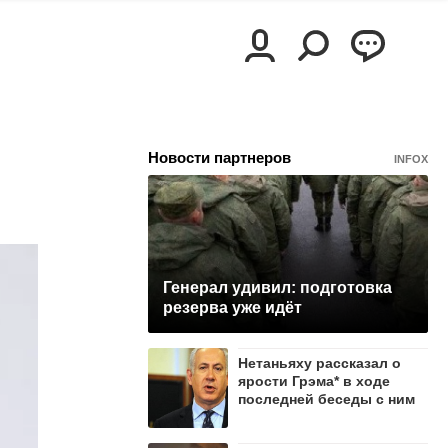
Новости партнеров
INFOX
Генерал удивил: подготовка
резерва уже идёт
Нетаньяху рассказал о
ярости Грэма* в ходе
последней беседы с ним