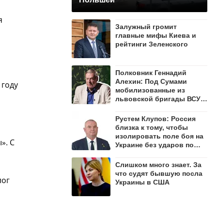
я
Залужный громит
главные мифы Киева и
рейтинги Зеленского
Полковник Геннадий
Алехин: Под Сумами
 году
мобилизованные из
львовской бригады ВСУ
открыли огонь по своим
Рустем Клупов: Россия
близка к тому, чтобы
изолировать поле боя на
». С
Украине без ударов по
мостам на Днепре
Слишком много знает. За
что судят бывшую посла
лог
Украины в США