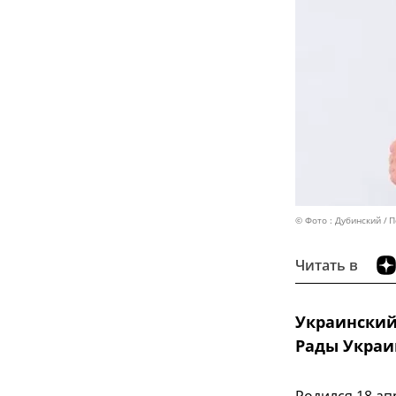
© Фото : Дубинский
П
Читать в
Украинский
Рады Украи
Родился 18 ап