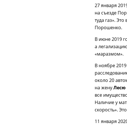
27 января 201
на съезде Пор
туда газ». Эт
Порошенко.
В июне 2019 г
а легализацию
«маразмом».
В ноябре 2019
расследование
около 20 авто
на жену
Лесю
все имущество
Наличие у мат
скорость». Эт
11 января 202