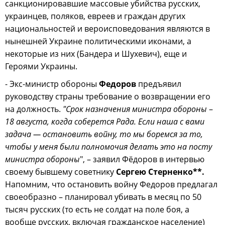
санкционировавшие массовые убийства русских,
украинцев, поляков, евреев и граждан других
национальностей и вероисповедования являются в
нынешней Украине политическими иконами, а
некоторые из них (Бандера и Шухевич), еще и
Героями Украины.
- Экс-министр обороны
Федоров
предъявил
руководству страны требование о возвращении его
на должность.
"Срок назначения министра обороны
–
18 августа, когда соберется Рада. Если наша с вами
задача — остановить войну, то мы боремся за то,
чтобы у меня были полномочия делать это на посту
министра обороны
", – заявил Фёдоров в интервью
своему бывшему советнику
Сергею Стерненко**.
Напомним, что остановить войну Федоров предлагал
своеобразно – планировал убивать в месяц по 50
тысяч русских (то есть не солдат на поле боя, а
вообще русских, включая гражданское население)