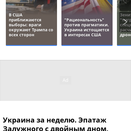
В США
Зени
приближаются
"Рациональность"
"тигр
выборы: враги
против прагматики.
спец
окружают Трампа со
Украина истощается
расч
всех сторон
в интересах США
дрон
Украина за неделю. Эпатаж
Залужного с двойным дном,