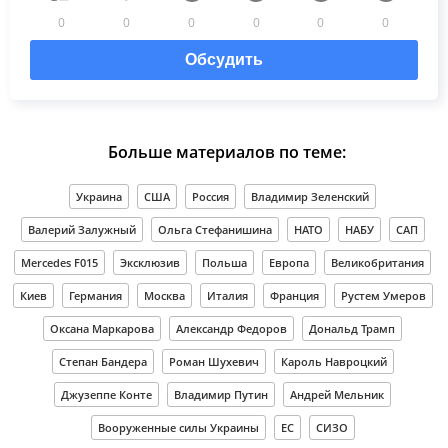
0
0
0
0
0
0
Обсудить
Больше материалов по теме:
Украина
США
Россия
Владимир Зеленский
Валерий Залужный
Ольга Стефанишина
НАТО
НАБУ
САП
Mercedes F015
Эксклюзив
Польша
Европа
Великобритания
Киев
Германия
Москва
Италия
Франция
Рустем Умеров
Оксана Маркарова
Александр Федоров
Дональд Трамп
Степан Бандера
Роман Шухевич
Кароль Навроцкий
Джузеппе Конте
Владимир Путин
Андрей Мельник
Вооруженные силы Украины
ЕС
СИЗО