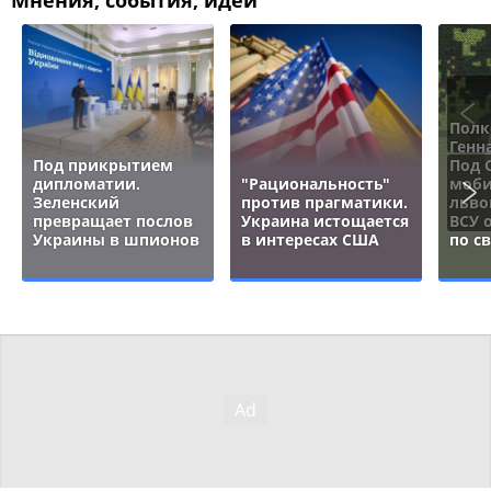
Мнения, события, идеи
Полк
Генн
Под прикрытием
Под 
дипломатии.
"Рациональность"
моби
Зеленский
против прагматики.
льво
превращает послов
Украина истощается
ВСУ 
Украины в шпионов
в интересах США
по с