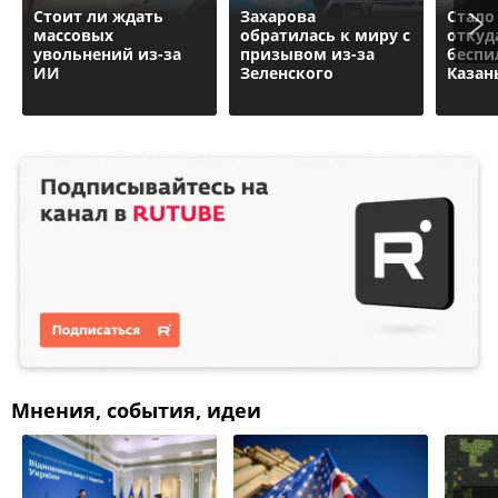
Стоит ли ждать
Захарова
Стало
массовых
обратилась к миру с
откуд
увольнений из-за
призывом из-за
беспи
ИИ
Зеленского
Казан
Мнения, события, идеи