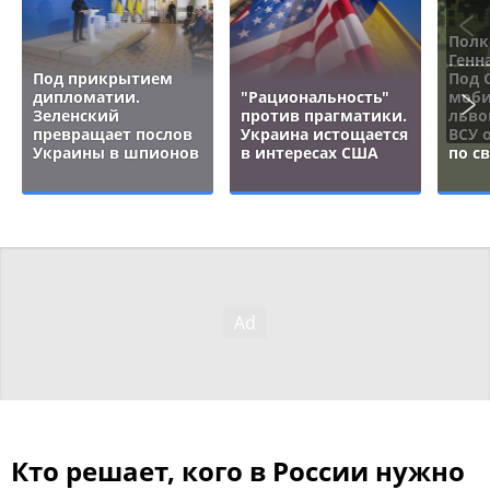
Полк
Генн
Под прикрытием
Под 
дипломатии.
"Рациональность"
моби
Зеленский
против прагматики.
льво
превращает послов
Украина истощается
ВСУ 
Украины в шпионов
в интересах США
по с
Кто решает, кого в России нужно