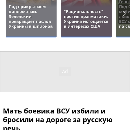
Генн
Под прикрытием
Под 
дипломатии.
"Рациональность"
моби
Зеленский
против прагматики.
льво
превращает послов
Украина истощается
ВСУ 
Украины в шпионов
в интересах США
по с
Мать боевика ВСУ избили и
бросили на дороге за русскую
речь