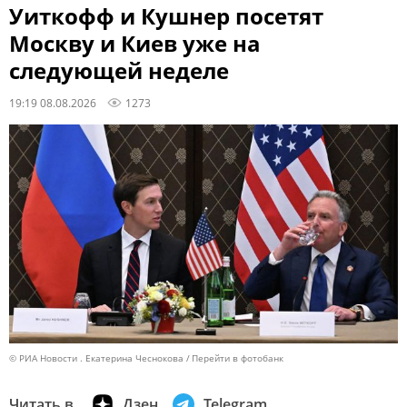
Уиткофф и Кушнер посетят
Москву и Киев уже на
следующей неделе
19:19 08.08.2026
1273
© РИА Новости . Екатерина Чеснокова
Перейти в фотобанк
Читать в
Дзен
Telegram