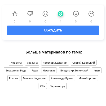
0
0
0
1
0
0
Обсудить
Больше материалов по теме:
Новости
Украина
Ярослав Железняк
Сергей Корецкий
Верховная Рада
Рада
Нафтогаз
Владимир Зеленский
Киев
Россия
Михаил Федоров
Александр Вучич
Минобороны
СБУ
Украина.ру