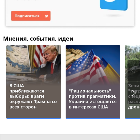
Мнения, события, идеи
В США
Зени
приближаются
"Рациональность"
"тигр
выборы: враги
против прагматики.
спец
окружают Трампа со
Украина истощается
расч
всех сторон
в интересах США
дрон