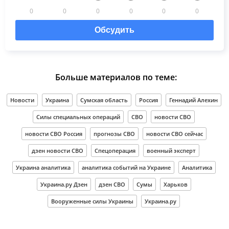
0
0
0
0
0
0
Обсудить
Больше материалов по теме:
Новости
Украина
Сумская область
Россия
Геннадий Алехин
Силы специальных операций
СВО
новости СВО
новости СВО Россия
прогнозы СВО
новости СВО сейчас
дзен новости СВО
Спецоперация
военный эксперт
Украина аналитика
аналитика событий на Украине
Аналитика
Украина.ру Дзен
дзен СВО
Сумы
Харьков
Вооруженные силы Украины
Украина.ру