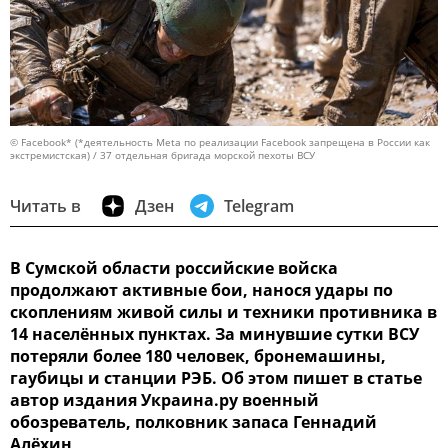
© Facebook* (*деятельность Meta по реализации Facebook запрещена в России как
экстремистская) / 37 отдельная бригада морской пехоты ВСУ
Читать в
Дзен
Telegram
В Сумской области российские войска
продолжают активные бои, нанося удары по
скоплениям живой силы и техники противника в
14 населённых пунктах. За минувшие сутки ВСУ
потеряли более 180 человек, бронемашины,
гаубицы и станции РЭБ. Об этом пишет в статье
автор издания Украина.ру военный
обозреватель, полковник запаса Геннадий
Алёхин