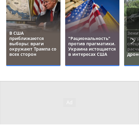
В США
Зени
приближаются
"Рациональность"
"тигр
выборы: враги
против прагматики.
спец
окружают Трампа со
Украина истощается
расч
всех сторон
в интересах США
дрон