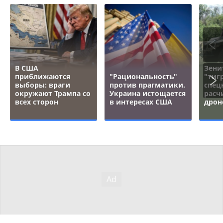
В США
Зени
приближаются
"Рациональность"
"тигр
выборы: враги
против прагматики.
спец
окружают Трампа со
Украина истощается
расч
всех сторон
в интересах США
дрон