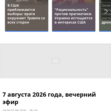
В США
Зени
приближаются
"Рациональность"
"тигр
выборы: враги
против прагматики.
спец
окружают Трампа со
Украина истощается
расч
всех сторон
в интересах США
дрон
7 августа 2026 года, вечерний
эфир
18:36 07.08.2026
55