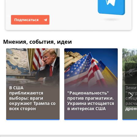
Мнения, события, идеи
В США
Зени
приближаются
"Рациональность"
"тигр
выборы: враги
против прагматики.
спец
окружают Трампа со
Украина истощается
расч
всех сторон
в интересах США
дрон