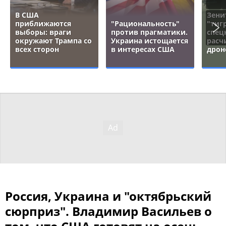
В США
Зени
приближаются
"Рациональность"
"тигр
выборы: враги
против прагматики.
спец
окружают Трампа со
Украина истощается
расч
всех сторон
в интересах США
дрон
Россия, Украина и "октябрьский
сюрприз". Владимир Васильев о