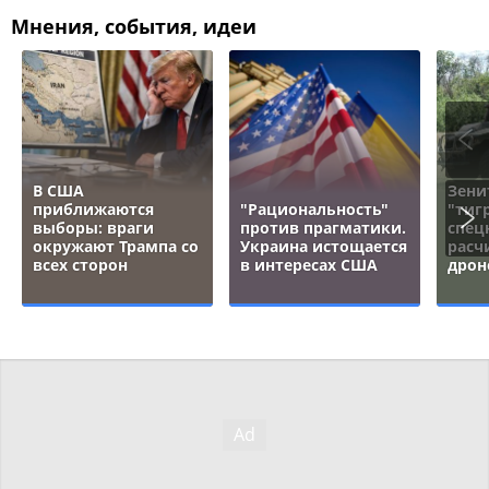
Мнения, события, идеи
В США
Зени
приближаются
"Рациональность"
"тигр
выборы: враги
против прагматики.
спец
окружают Трампа со
Украина истощается
расч
всех сторон
в интересах США
дрон