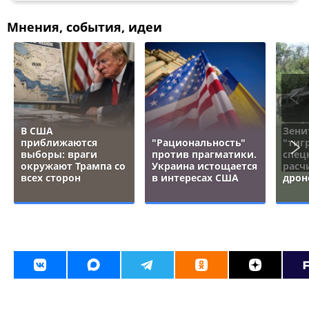
Мнения, события, идеи
В США
Зени
приближаются
"Рациональность"
"тигр
выборы: враги
против прагматики.
спец
окружают Трампа со
Украина истощается
расч
всех сторон
в интересах США
дрон