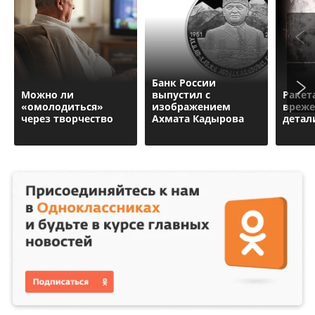
Банк России
Можно ли
выпустил c
Ракет
«омолодиться»
изображением
врежет
через творчество
Ахмата Кадырова
детал