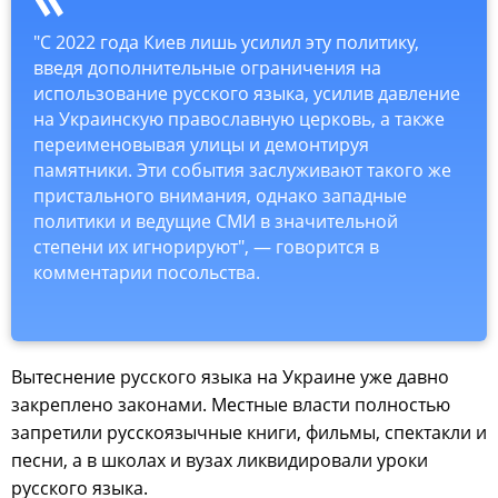
"С 2022 года Киев лишь усилил эту политику,
введя дополнительные ограничения на
использование русского языка, усилив давление
на Украинскую православную церковь, а также
переименовывая улицы и демонтируя
памятники. Эти события заслуживают такого же
пристального внимания, однако западные
политики и ведущие СМИ в значительной
степени их игнорируют", — говорится в
комментарии посольства.
Вытеснение русского языка на Украине уже давно
закреплено законами. Местные власти полностью
запретили русскоязычные книги, фильмы, спектакли и
песни, а в школах и вузах ликвидировали уроки
русского языка.