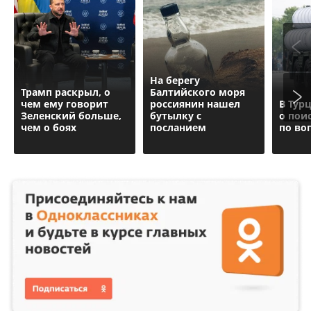
На берегу
Трамп раскрыл, о
Балтийского моря
чем ему говорит
россиянин нашел
В Тур
Зеленский больше,
бутылку с
о пои
чем о боях
посланием
по во