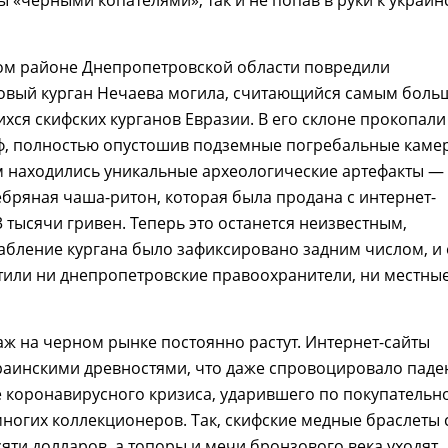
ом районе Днепропетровской области повредили
овый курган Нечаева могила, считающийся самым бол
хся скифских курганов Евразии. В его склоне прокопали
ф, полностью опустошив подземные погребальные каме
м находились уникальные археологические артефакты —
ребряная чаша-ритон, которая была продана с интернет-
3 тысячи гривен. Теперь это останется неизвестным,
абление кургана было зафиксировано задним числом, и 
тили ни днепропетровские правоохранители, ни местны
ж на черном рынке постоянно растут. Интернет-сайты
раинскими древностями, что даже спровоцировало паде
 коронавирусного кризиса, ударившего по покупательн
ногих коллекционеров. Так, скифские медные браслеты 
яти долларов, а топоры и мечи бронзового века уходят