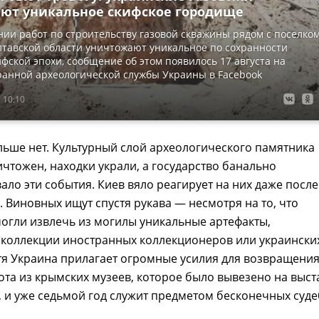
ют уникальное скифское городище
ии работ по строительству газовой скважины рядом с поселко
тавской области уничтожают уникальное по сохранности
фской эпохи, сообщение об этом появилось 17 августа на
анной археологической службы Украины в Facebook
 10:10
льше нет. Культурный слой археологического памятника
чтожен, находки украли, а государство банально
ло эти события. Киев вяло реагирует на них даже после
. Виновных ищут спустя рукава — несмотря на то, что
огли извлечь из могилы уникальные артефакты,
коллекции иностранных коллекционеров или украински
тя Украина прилагает огромные усилия для возвращени
ота из крымских музеев, которое было вывезено на выст
 и уже седьмой год служит предметом бесконечных суд