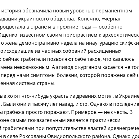
я история обозначила новый уровень в перманентном
адации украинского общества. Конечно, «черная
роцветала в стране и в прежние годы — особенно
Ющенко, известном своим пристрастием к археологичес
го жена демонстративно надела на инаугурацию скифск
роисходившие из частных собраний расхищенных
о сейчас грабители позволяют себе такое, что казалось
мена невозможным. А эпизод с курганом касается не то
 перед нами симптомы болезни, которой поражена сейч
венная система страны.
ые хотят что-нибудь украсть из древних могил, в Украин
. Были они и тысячу лет назад, и сто. Однако в последни
 грабежа просто поражают. Примеров — не счесть. В
ионе самым показательным является практически
 грабителями при попустительстве властей древнегреч
 в селе Роксоланы Овидиопольского района. Однако до