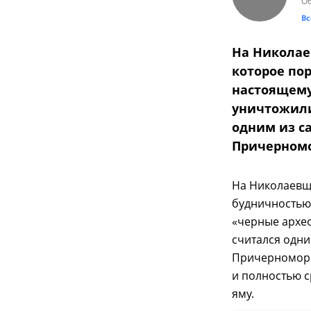
Об
Вс
На Николае
которое пор
настоящему
уничтожили
одним из с
Причерном
На Николаевщи
будничностью
«черные архе
считался одни
Причерноморья
и полностью с
яму.