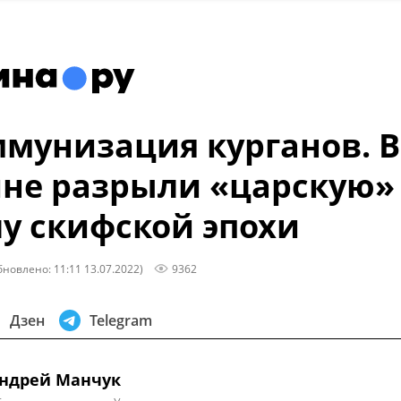
мунизация курганов. В
не разрыли «царскую»
у скифской эпохи
бновлено: 11:11 13.07.2022)
9362
Дзен
Telegram
ндрей Манчук