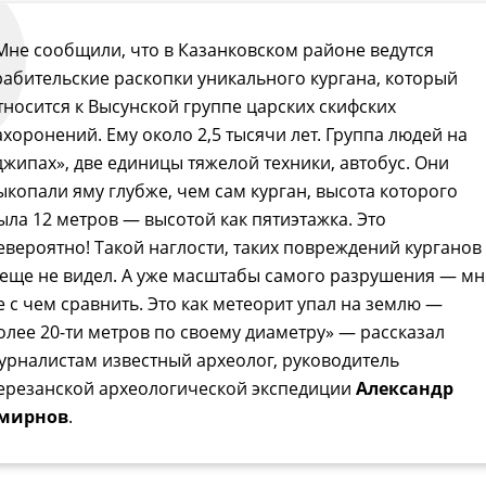
Мне сообщили, что в Казанковском районе ведутся
рабительские раскопки уникального кургана, который
тносится к Высунской группе царских скифских
ахоронений. Ему около 2,5 тысячи лет. Группа людей на
джипах», две единицы тяжелой техники, автобус. Они
ыкопали яму глубже, чем сам курган, высота которого
ыла 12 метров — высотой как пятиэтажка. Это
евероятно! Такой наглости, таких повреждений курганов
 еще не видел. А уже масштабы самого разрушения — мн
е с чем сравнить. Это как метеорит упал на землю —
олее 20-ти метров по своему диаметру» — рассказал
урналистам известный археолог, руководитель
ерезанской археологической экспедиции
Александр
мирнов
.