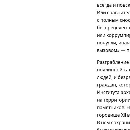
всегда и повс
Или сравнител
с полным снос
беспрецедентн
или коррумпир
почуяли, инач
вызовом» — п
Разграбление
подлинной кат
людей, и безр
граждан, кото
Института арх
на территории
памятников. Н
городище XII 
В нем сохрани
были вывезены