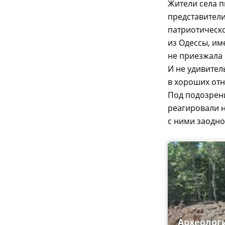
Жители села п
представител
патриотическо
из Одессы, им
не приезжала 
И не удивител
в хороших отн
Под подозрен
реагировали н
с ними заодно
Археологи