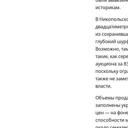
историкам.
В Никопольск
двадцатиметр
из сохранивши
глубокий шур
Возможно, та
такие, как се
аукциона за 8
поскольку огр
также не заме
власти.
Объемы прода
заполнены ук
цен — на фоне
способности м
около семидес