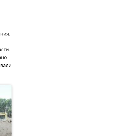
ания.
сти.
вно
овали