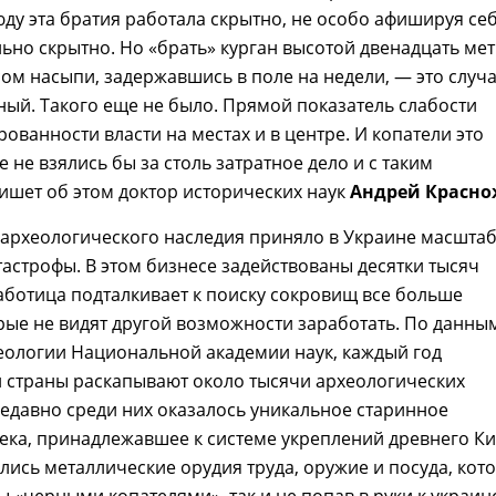
юду эта братия работала скрытно, не особо афишируя себ
ьно скрытно. Но «брать» курган высотой двенадцать мет
ом насыпи, задержавшись в поле на недели, — это случ
ый. Такого еще не было. Прямой показатель слабости
ованности власти на местах и в центре. И копатели это
е не взялись бы за столь затратное дело и с таким
ишет об этом доктор исторических наук
Андрей Красн
 археологического наследия приняло в Украине масшта
астрофы. В этом бизнесе задействованы десятки тысяч
аботица подталкивает к поиску сокровищ все больше
рые не видят другой возможности заработать. По данны
еологии Национальной академии наук, каждый год
 страны раскапывают около тысячи археологических
едавно среди них оказалось уникальное старинное
века, принадлежавшее к системе укреплений древнего Ки
лись металлические орудия труда, оружие и посуда, кот
 «черными копателями», так и не попав в руки к украин