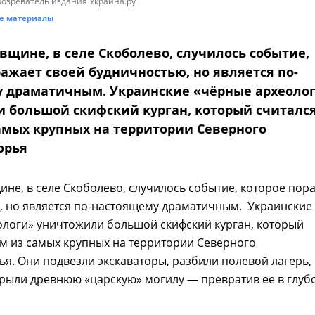
озреватель издания Украина.ру
е материалы
вщине, в селе Скоболево, случилось событие,
ажает своей будничностью, но является по-
 драматичным. Украинские «чёрные археоло
 большой скифский курган, который считалс
амых крупных на территории Северного
орья
не, в селе Скоболево, случилось событие, которое пор
, но является по-настоящему драматичным. Украинские
ологи» уничтожили большой скифский курган, который
м из самых крупных на территории Северного
. Они подвезли экскаваторы, разбили полевой лагерь,
рыли древнюю «царскую» могилу — превратив ее в глуб