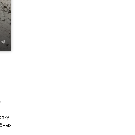
м
х
я
авку
ебных