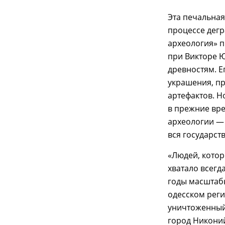
Эта печальна
процессе дегр
археология» п
при Викторе 
древностям. Е
украшения, п
артефактов. Н
в прежние вре
археологии —
вся государст
«Людей, котор
хватало всегда
годы масштабы
одесском рег
уничтоженный
город Никоний