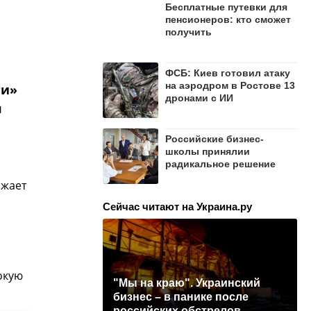
Бесплатные путевки для
пенсионеров: кто сможет
получить
ФСБ: Киев готовил атаку
на аэродром в Ростове 13
ги»
дронами с ИИ
я
Российские бизнес-
школы принялии
радикальное решение
ажает
Сейчас читают на Украина.ру
окую
"Мы на краю". Украинский
бизнес – в панике после
российских обстрелов