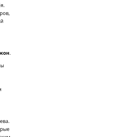
я.
ров,
ай
ожон
.
бы
м
ева.
орые
ским