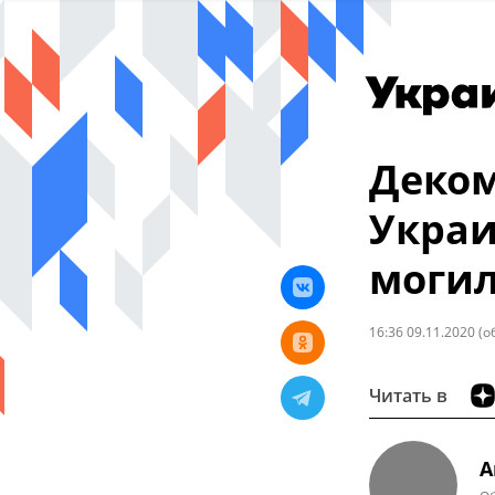
Деком
Украи
могил
16:36 09.11.2020
(о
Читать в
А