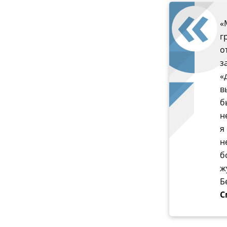
«
г
о
з
«
в
б
н
я
н
б
ж
Б
С