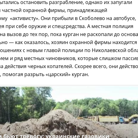
ытались остановить разграбление, однако их запугали
и частной охранной фирмы, принадлежащей
му «активисту». Они прибыли в Скоболево на автобусе,
ея при себе оружие и спецсредства. А местная полиция
на вызов до тех пор, пока курган не раскопали до основ
ьно — как оказалось, хозяин охранной фирмы находится
ошениях с новым главой полиции по Николаевской обла
ием и ряд местных чиновников, которые слишком пасси
а действия черных копателей. Скорее всего, они действ
, помогая разрыть «царский» курган.
 бьют тревогу: украинские газовики