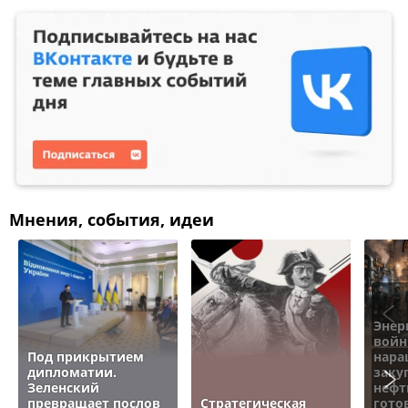
Мнения, события, идеи
Энер
войн
Под прикрытием
нара
дипломатии.
заку
Зеленский
нефт
превращает послов
Стратегическая
гото