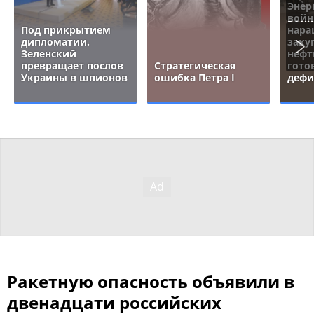
Энер
войн
Под прикрытием
нара
дипломатии.
заку
Зеленский
нефт
превращает послов
Стратегическая
гото
Украины в шпионов
ошибка Петра I
дефи
Ракетную опасность объявили в
двенадцати российских