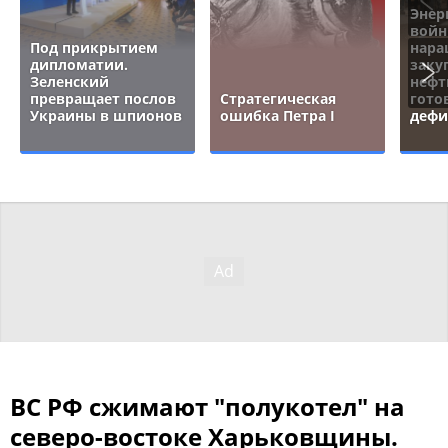
Энер
войн
Под прикрытием
нара
дипломатии.
заку
Зеленский
нефт
превращает послов
Стратегическая
гото
Украины в шпионов
ошибка Петра I
дефи
ВС РФ сжимают "полукотел" на
северо-востоке Харьковщины.