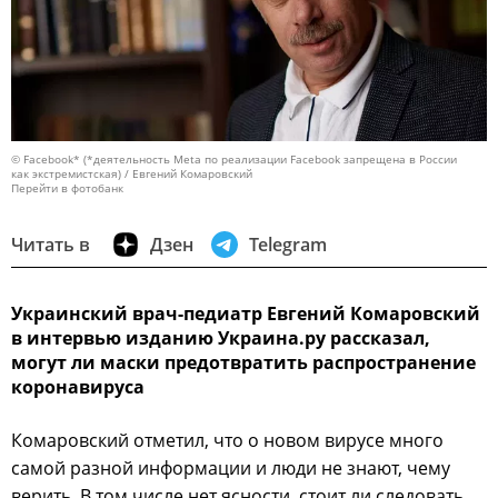
© Facebook* (*деятельность Meta по реализации Facebook запрещена в России
как экстремистская) / Евгений Комаровский
Перейти в фотобанк
Читать в
Дзен
Telegram
Украинский врач-педиатр Евгений Комаровский
в интервью изданию Украина.ру рассказал,
могут ли маски предотвратить распространение
коронавируса
Комаровский отметил, что о новом вирусе много
самой разной информации и люди не знают, чему
верить. В том числе нет ясности, стоит ли следовать