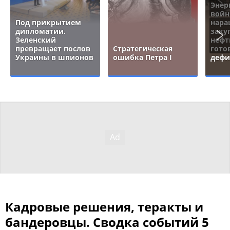
Энер
войн
Под прикрытием
нара
дипломатии.
заку
Зеленский
нефт
превращает послов
Стратегическая
гото
Украины в шпионов
ошибка Петра I
дефи
Кадровые решения, теракты и
бандеровцы. Сводка событий 5