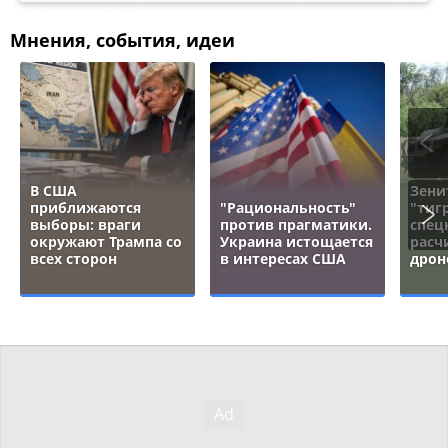
Мнения, события, идеи
В США
Зени
приближаются
"Рациональность"
"тигр
выборы: враги
против прагматики.
спец
окружают Трампа со
Украина истощается
расч
всех сторон
в интересах США
дрон