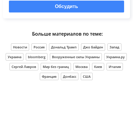
Обсудить
Больше материалов по теме:
Новости
Россия
Дональд Трамп
Джо Байден
Запад
Украина
bloomberg
Вооруженные силы Украины
Украина.ру
Сергей Лавров
Мир без границ
Москва
Киев
Италия
Франция
Донбасс
США