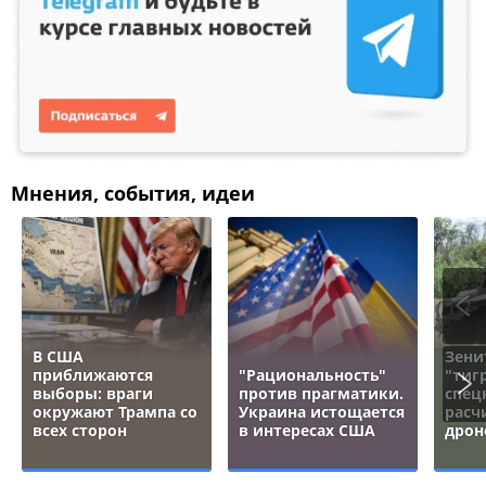
Мнения, события, идеи
В США
Зени
приближаются
"Рациональность"
"тигр
выборы: враги
против прагматики.
спец
окружают Трампа со
Украина истощается
расч
всех сторон
в интересах США
дрон