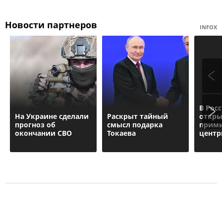
Новости партнеров
INFOX
В Рос
На Украине сделали
Раскрыт тайный
откры
прогноз об
смысл подарка
прим
окончании СВО
Токаева
центр