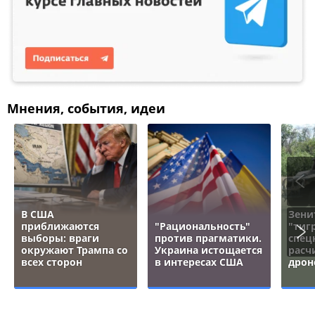
Мнения, события, идеи
В США
Зени
приближаются
"Рациональность"
"тигр
выборы: враги
против прагматики.
спец
окружают Трампа со
Украина истощается
расч
всех сторон
в интересах США
дрон