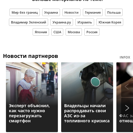
Мир без границ
Украина
Новости
Германия
Польша
Владимир Зеленский
Украина.ру
Израиль
Южная Корея
Япония
США
Москва
Россия
Новости партнеров
INFOX
Эксперт объяснил,
Владельцы начали
как часто нужно
распродавать свои
перезагружать
АЗС из-за
ФАС з
смартфон
топливного кризиса
отнош