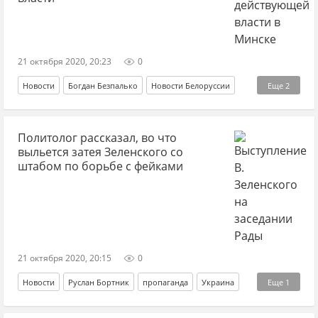
21 октября 2020, 20:23
0
Новости
Богдан Безпалько
Новости Белоруссии
Еще
2
власть
Александр Лукашенко
Политолог рассказал, во что
выльется затея Зеленского со
штабом по борьбе с фейками
21 октября 2020, 20:15
0
Новости
Руслан Бортник
пропаганда
Украина
Еще
1
фейк