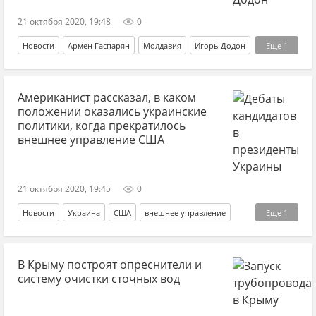
21 октября 2020, 19:48
0
Новости
Армен Гаспарян
Молдавия
Игорь Додон
Еще
1
пророссийские силы
Американист рассказал, в каком
положении оказались украинские
политики, когда прекратилось
внешнее управление США
21 октября 2020, 19:45
0
Новости
Украина
США
внешнее управление
Еще
1
Джо Байден
В Крыму построят опреснители и
систему очистки сточных вод