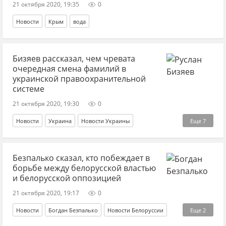
21 октября 2020, 19:35
0
Новости
Крым
вода
Бизяев рассказал, чем чревата
очередная смена фамилий в
украинской правоохранительной
системе
21 октября 2020, 19:30
0
Новости
Украина
Новости Украины
Еще
7
Руслан Бизяев
увольнение
МВД
Безпалько сказал, кто побеждает в
Офис генпрокурора
НАБУ
САП
борьбе между белорусской властью
Антикоррупционный суд
и белорусской оппозицией
21 октября 2020, 19:17
0
Новости
Богдан Безпалько
Новости Белоруссии
Еще
2