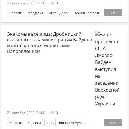
21 октября 2020, 21:30
0
Новости
Молдавия
Игорь Додон
Армен Гаспарян
Еще
1
Майдан
Знакомые всё лица: Дробницкий
сказал, кто в администрации Байдена
может заняться украинским
направлением
21 октября 2020, 21:00
0
Новости
Украина
США
Виктория Нуланд
Еще
1