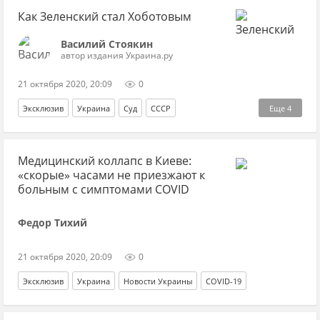
Как Зеленский стал Хоботовым
Василий Стоякин
автор издания Украина.ру
21 октября 2020, 20:09
0
Эксклюзив
Украина
Суд
СССР
Еще
4
Виктор Медведчук
адвокат
репрессии
Медицинский коллапс в Киеве:
Владимир Зеленский
«скорые» часами не приезжают к
больным с симптомами COVID
Федор Тихий
21 октября 2020, 20:09
0
Эксклюзив
Украина
Новости Украины
COVID-19