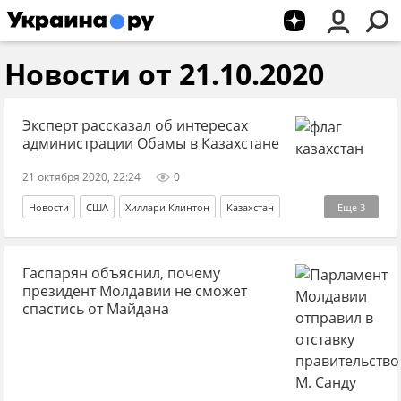
Новости от 21.10.2020
Эксперт рассказал об интересах
администрации Обамы в Казахстане
21 октября 2020, 22:24
0
Новости
США
Хиллари Клинтон
Казахстан
Еще
3
Демократическая партия
Хантер Байден
Гаспарян объяснил, почему
Джо Байден
президент Молдавии не сможет
спастись от Майдана