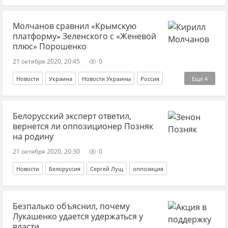
Джо Байден
Молчанов сравнил «Крымскую
платформу» Зеленского с «Женевой
плюс» Порошенко
21 октября 2020, 20:45
0
Новости
Украина
Новости Украины
Россия
Еще
4
Крым
Кирилл Молчанов
Владимир Зеленский
Белорусский эксперт ответил,
Петр Порошенко*
вернется ли оппозиционер Позняк
на родину
21 октября 2020, 20:30
0
Новости
Белоруссия
Сергей Лущ
оппозиция
Безпалько объяснил, почему
Лукашенко удается удержаться у
власти