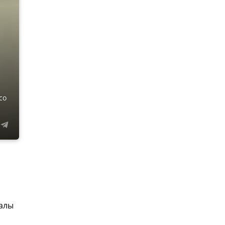
со
налы