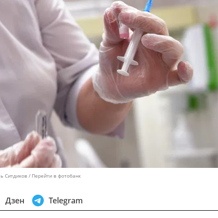
ль Ситдиков
Перейти в фотобанк
Дзен
Telegram