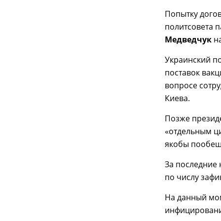
Попытку догов
политсовета 
Медведчук
на
Украинский по
поставок вакц
вопросе сотру
Киева.
Позже презид
«отдельным ци
якобы пообещ
За последние 
по числу зафи
На данный мом
инфицирования