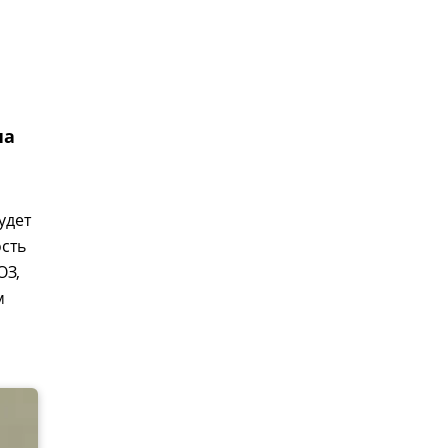
е
на
удет
сть
ОЗ,
м