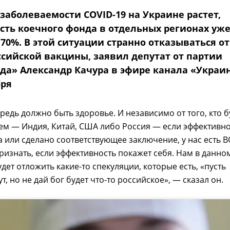
заболеваемости COVID-19 на Украине растет,
сть коечного фонда в отдельных регионах уж
70%. В этой ситуации странно отказываться от
ссийской вакцины, заявил депутат от партии
ода» Александр Качура в эфире канала «Украи
бря
редь должно быть здоровье. И независимо от того, кто б
ем — Индия, Китай, США либо Россия — если эффективно
а или сделано соответствующее заключение, у нас есть В
ризнать, если эффективность покажет себя. Нам в данно
удет отложить какие-то спекуляции, которые есть, «пусть
, но не дай бог будет что-то российское», — сказал он.