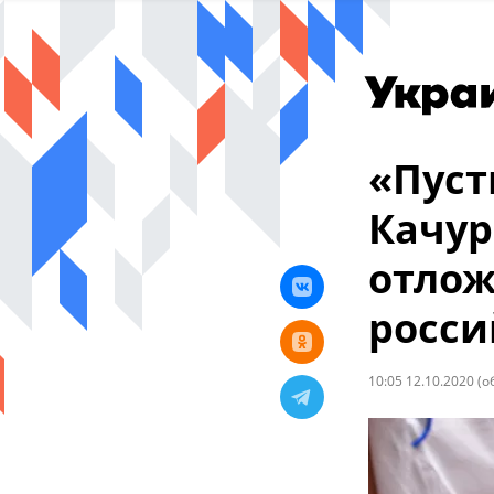
«Пуст
Качур
отлож
росси
10:05 12.10.2020
(о