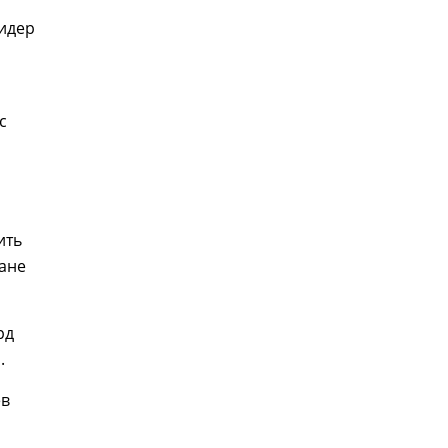
лидер
с
ить
ране
рд
.
ев