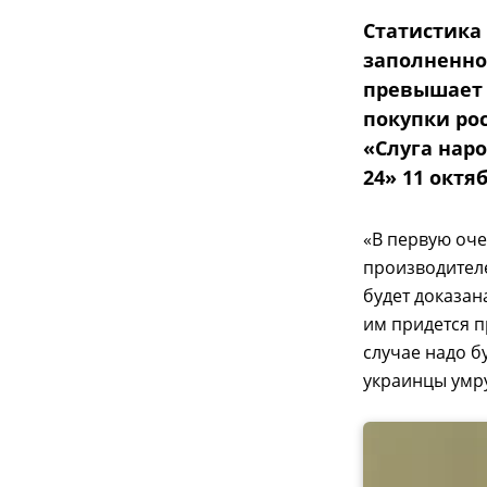
Статистика 
заполненно
превышает 
покупки ро
«Слуга нар
24» 11 октя
«В первую оче
производител
будет доказан
им придется п
случае надо б
украинцы умрут