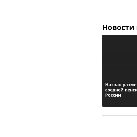
Новости
Назван разме
средней пенс
России