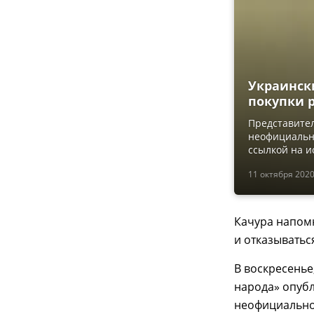
Украинск
покупки р
Представител
неофициально
ссылкой на и
11 октября 2020
Качура напомн
и отказыватьс
В воскресенье,
народа» опубл
неофициальной