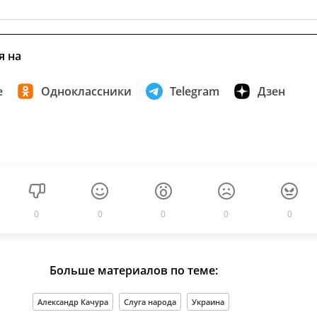
я на
е
Одноклассники
Telegram
Дзен
0
0
0
0
0
Больше материалов по теме:
Александр Качура
Слуга народа
Украина