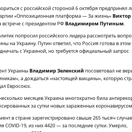
ориться с российской стороной 6 октября предпринял 
партии «Оппозиционная платформа — За жизнь»
Виктор
 встрече с президентом РФ
Владимиром Путиным
.
литик попросил российского лидера рассмотреть вопро
ины на Украину. Путин ответил, что Россия готова в этом
дничать с Украиной, но требуется официальный запрос
ент Украины
Владимир Зеленский
посоветовал не вер
никам», а дождаться «настоящей вакцины», которую ст
ал Евросоюз.
несколько месяцев Украина многократно била антиреко
ксированных за сутки новых зараженных коронавирусом
ент в стране зарегистрировано свыше 265 тысяч случа
 COVID-19, из них 4420 — за последние сутки. Умерло,