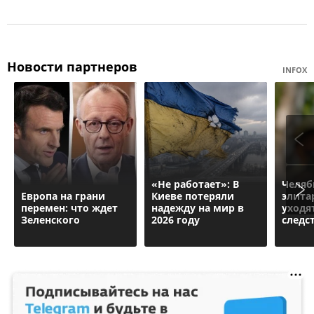
Новости партнеров
INFOX
«Не работает»: В
Челяб
Европа на грани
Киеве потеряли
элита
перемен: что ждет
надежду на мир в
уходя
Зеленского
2026 году
следс