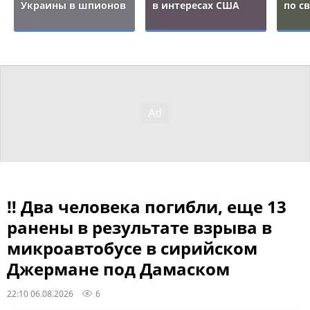
Украины в шпионов
в интересах США
по с
‼ Два человека погибли, еще 13
ранены в результате взрыва в
микроавтобусе в сирийском
Джермане под Дамаском
22:10 06.08.2026
6