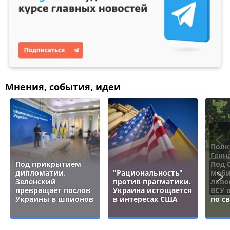
Мнения, события, идеи
Полк
Генн
Под прикрытием
Под 
дипломатии.
"Рациональность"
моби
Зеленский
против прагматики.
льво
превращает послов
Украина истощается
ВСУ 
Украины в шпионов
в интересах США
по с