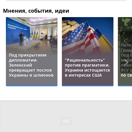
Мнения, события, идеи
Полк
Генн
Под прикрытием
Под 
дипломатии.
"Рациональность"
моби
Зеленский
против прагматики.
льво
превращает послов
Украина истощается
ВСУ 
Украины в шпионов
в интересах США
по с