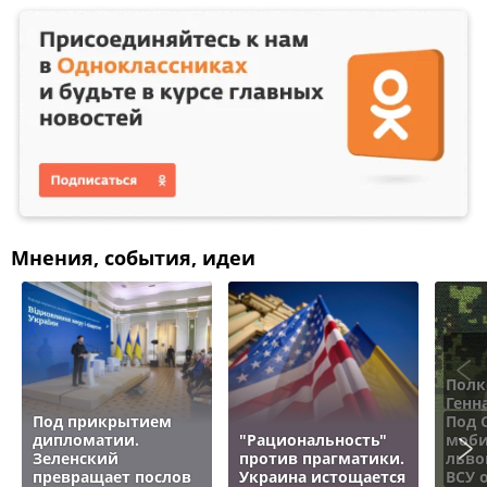
Мнения, события, идеи
Полк
Генн
Под прикрытием
Под 
дипломатии.
"Рациональность"
моби
Зеленский
против прагматики.
льво
превращает послов
Украина истощается
ВСУ 