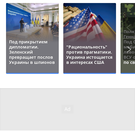
Полк
Генн
Под прикрытием
Под 
дипломатии.
"Рациональность"
моби
Зеленский
против прагматики.
льво
превращает послов
Украина истощается
ВСУ 
Украины в шпионов
в интересах США
по с