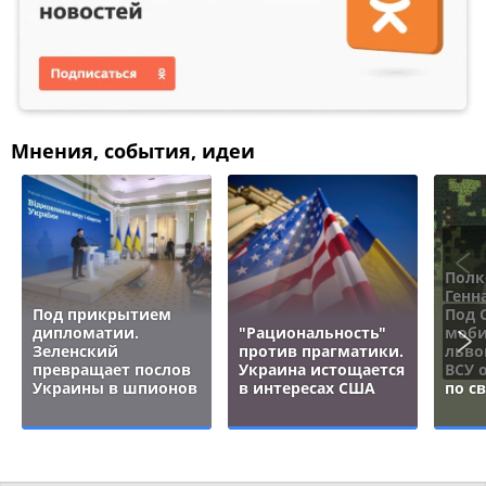
Мнения, события, идеи
Полк
Генн
Под прикрытием
Под 
дипломатии.
"Рациональность"
моби
Зеленский
против прагматики.
льво
превращает послов
Украина истощается
ВСУ 
Украины в шпионов
в интересах США
по с