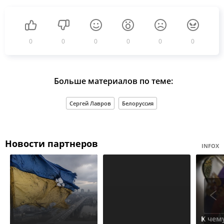
0
0
0
0
0
0
Больше материалов по теме:
Сергей Лавров
Белоруссия
Новости партнеров
INFOX
К чем