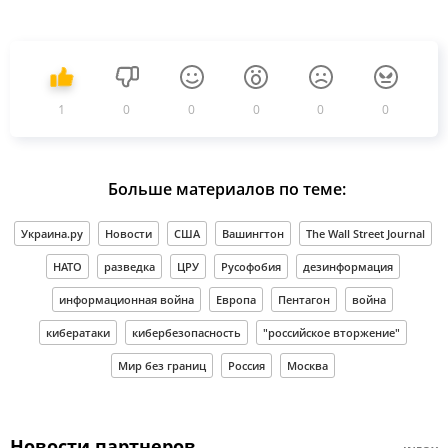
1
0
0
0
0
0
Больше материалов по теме:
Украина.ру
Новости
США
Вашингтон
The Wall Street Journal
НАТО
разведка
ЦРУ
Русофобия
дезинформация
информационная война
Европа
Пентагон
война
кибератаки
кибербезопасность
"российское вторжение"
Мир без границ
Россия
Москва
Новости партнеров