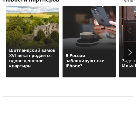
INFOX
Шотландский замок
XVI века продается
В России
вдвое дешевле
заблокируют все
Задер
квартиры
iPhone?
Илья 