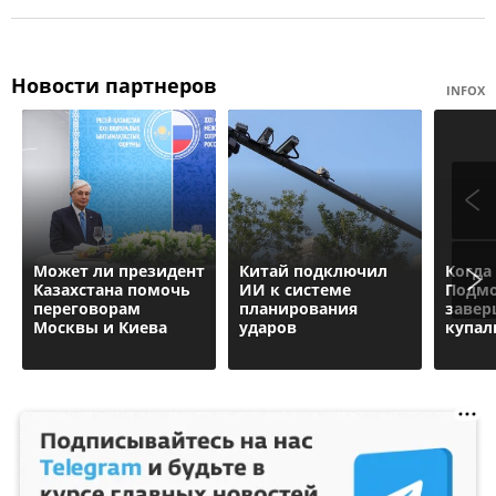
Новости партнеров
INFOX
Может ли президент
Китай подключил
Когда
Казахстана помочь
ИИ к системе
Подмо
переговорам
планирования
завер
Москвы и Киева
ударов
купал