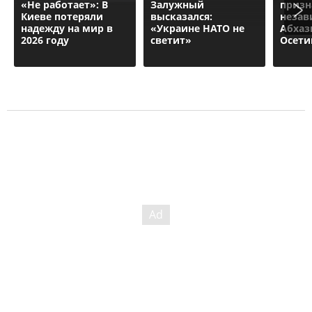
«Не работает»: В
Залужный
призн
Киеве потеряли
высказался:
незав
надежду на мир в
«Украине НАТО не
Абхаз
2026 году
светит»
Осети