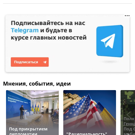
Мнения, события, идеи
Полк
Генн
Под прикрытием
Под 
дипломатии.
"Рациональность"
моби