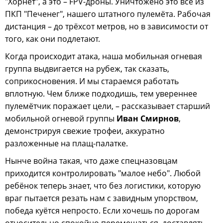
"Хорнет", а это – FPV-дроны. Уничтожено это всё из
ПКП "Печенег", нашего штатного пулемёта. Рабочая
дистанция – до трёхсот метров, но в зависимости от
того, как они подлетают.
Когда происходит атака, наша мобильная огневая
группа выдвигается на рубеж, так сказать,
соприкосновения. И мы стараемся работать
вплотную. Чем ближе подходишь, тем увереннее
пулемётчик поражает цели, – рассказывает старший
мобильной огневой группы
Иван Смирнов
,
демонстрируя свежие трофеи, аккуратно
разложенные на плащ-палатке.
Нынче война такая, что даже спецназовцам
приходится контролировать "малое небо". Любой
ребёнок теперь знает, что без логистики, которую
враг пытается резать нам с завидным упорством,
победа куётся непросто. Если хочешь по дорогам