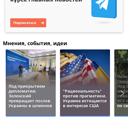
Мнения, события, идеи
Полк
Генн
Под прикрытием
Под 
дипломатии.
"Рациональность"
моби
Зеленский
против прагматики.
льво
превращает послов
Украина истощается
ВСУ 
Украины в шпионов
в интересах США
по с