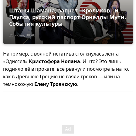
Штаны Шамана, запрет "Кроликов" и
Паулса, русский паспорт Орнеллы Мути.
События культуры
25 июля, 08:40
Например, с волной негатива столкнулась лента
«Одиссея»
Кристофера Нолана
. И что? Это лишь
подняло её в прокате: все рванули посмотреть на то,
как в Древнюю Грецию не взяли греков — или на
темнокожую
Елену Троянскую
.