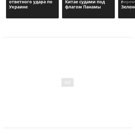
ответного удара по
Китае судами под
перем
Украине
флагом Панамы
Зелен