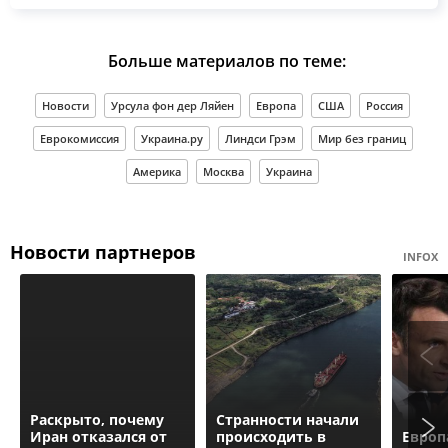
Больше материалов по теме:
Новости
Урсула фон дер Ляйен
Европа
США
Россия
Еврокомиссия
Украина.ру
Линдси Грэм
Мир без границ
Америка
Москва
Украина
Новости партнеров
INFOX
Раскрыто, почему
Странности начали
Иран отказался от
происходить в
Европ