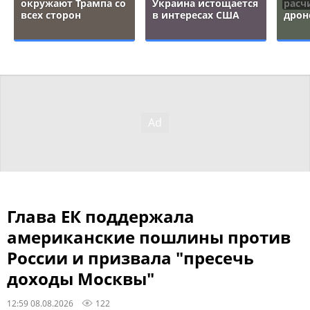
окружают Трампа со
Украина истощается
расч
всех сторон
в интересах США
дрон
Глава ЕК поддержала
американские пошлины против
России и призвала "пресечь
доходы Москвы"
12:59 08.08.2026
122