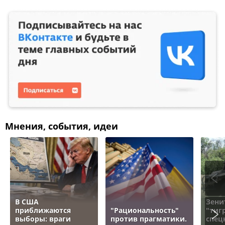
Мнения, события, идеи
В США
Зени
приближаются
"Рациональность"
"тигр
выборы: враги
против прагматики.
спец