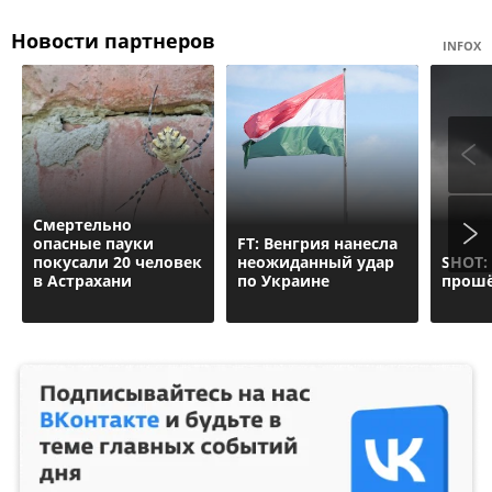
Новости партнеров
INFOX
Смертельно
опасные пауки
FT: Венгрия нанесла
покусали 20 человек
неожиданный удар
SHOT:
в Астрахани
по Украине
прошё