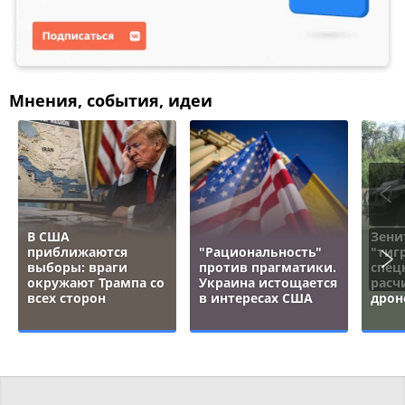
Мнения, события, идеи
В США
Зени
приближаются
"Рациональность"
"тигр
выборы: враги
против прагматики.
спец
окружают Трампа со
Украина истощается
расч
всех сторон
в интересах США
дрон