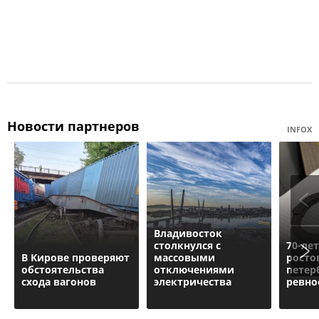
Новости партнеров
INFOX
Владивосток
столкнулся с
70-ле
В Кирове проверяют
массовыми
росто
обстоятельства
отключениями
петер
схода вагонов
электричества
ревно