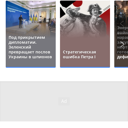
Энер
войн
Под прикрытием
нара
дипломатии.
заку
Зеленский
нефт
превращает послов
Стратегическая
гото
Украины в шпионов
ошибка Петра I
дефи