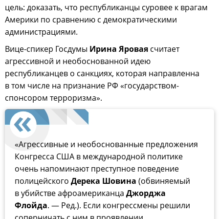
цель: доказать, что республиканцы суровее к врагам
Америки по сравнению с демократическими
администрациями.
Вице-спикер Госдумы
Ирина Яровая
считает
агрессивной и необоснованной идею
республиканцев о санкциях, которая направленна
в том числе на признание РФ «государством-
спонсором терроризма».
«Агрессивные и необоснованные предложения
Конгресса США в международной политике
очень напоминают преступное поведение
полицейского
Дерека Шовина
(обвиняемый
в убийстве афроамериканца
Джорджа
Флойда
. — Ред.). Если конгрессмены решили
соперничать с ним в проявлении