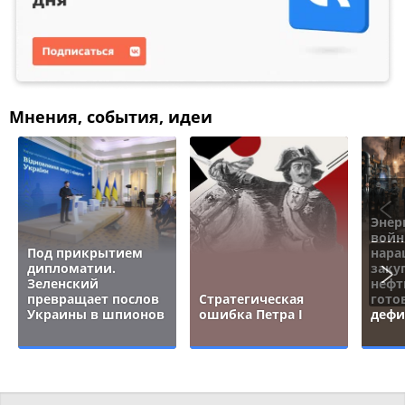
Мнения, события, идеи
Энер
войн
Под прикрытием
нара
дипломатии.
заку
Зеленский
нефт
превращает послов
Стратегическая
гото
Украины в шпионов
ошибка Петра I
дефи