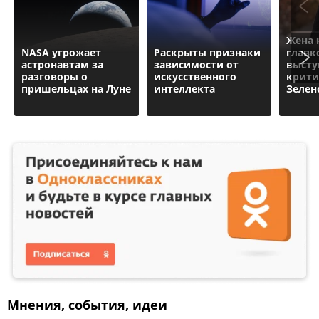
Жена 
NASA угрожает
Раскрыты признаки
главк
астронавтам за
зависимости от
высту
разговоры о
искусственного
крит
пришельцах на Луне
интеллекта
Зелен
Мнения, события, идеи