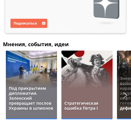
Мнения, события, идеи
Энер
войн
Под прикрытием
нара
дипломатии.
заку
Зеленский
нефт
превращает послов
Стратегическая
гото
Украины в шпионов
ошибка Петра I
дефи