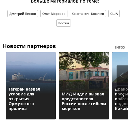
Больше материалов по теме:
Дмитрий Песков
Олег Морозов
Константин Косачев
США
Россия
Новости партнеров
INFOX
Тегеран назвал
Драко
условие для
МИД Индии вызвал
просы
открытия
представителя
опасе
Ормузского
России после гибели
подво
пролива
моряков
Кикай