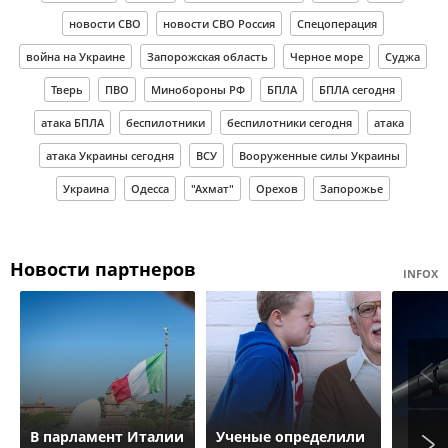
новости СВО
новости СВО Россия
Спецоперация
война на Украине
Запорожская область
Черное море
Суджа
Тверь
ПВО
Минобороны РФ
БПЛА
БПЛА сегодня
атака БПЛА
беспилотники
беспилотники сегодня
атака
атака Украины сегодня
ВСУ
Вооруженные силы Украины
Украина
Одесса
"Ахмат"
Орехов
Запорожье
Новости партнеров
INFOX
В парламент Италии
Ученые определили