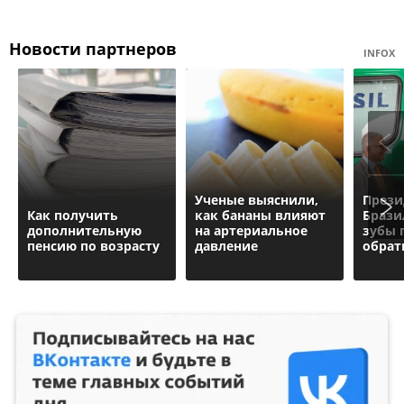
Новости партнеров
INFOX
Ученые выяснили,
Прези
Как получить
как бананы влияют
Брази
дополнительную
на артериальное
зубы 
пенсию по возрасту
давление
обрат