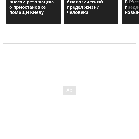
внесли резолюцию
биологический
В Рос
о приостановке
предел жизни
предл
помощи Киеву
человека
новый