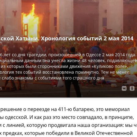
ской Хатыни. Хронология событий 2 мая 2014
6 лет со дня трагедии, произошедшей в Одессе 2 мая 2014 года.
фициальным данным она унесла жизни 48 человек, подавляющее
из которых были сторонниками движения «Куликово поле».
ология тех событий восстановлена поминутно. Тем не менее,
 слабо знакомы с событиями того страшного дня
25
решение о переезде на 411-ю батарею, это мемориал
ы одесской. И как раз это место совпадало, в принципе,
 с линией, которую продвигала наша организация: мы 
х предках, которые победили в Великой Отечественной