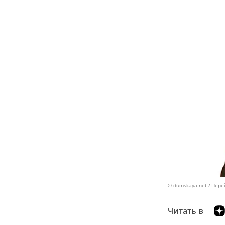
© dumskaya.net
Пере
Читать в