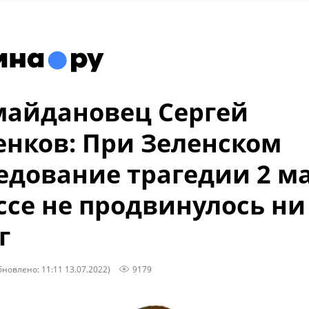
айдановец Сергей
нков: При Зеленском
едование трагедии 2 м
ссе не продвинулось ни
г
бновлено: 11:11 13.07.2022)
9179