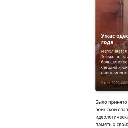
Ужас одес
года
Исполняется 
Только по о
большинство 
Сегодня хрон
очень многие
2 мая 2020, 08:
Было принято 
воинской слав
идеологически
память о свои