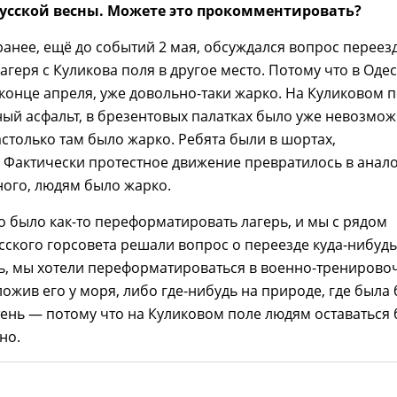
усской весны. Можете это прокомментировать?
анее, ещё до событий 2 мая, обсуждался вопрос переез
агеря с Куликова поля в другое место. Потому что в Оде
в конце апреля, уже довольно-таки жарко. На Куликовом 
ый асфальт, в брезентовых палатках было уже невозмо
астолько там было жарко. Ребята были в шортах,
 Фактически протестное движение превратилось в анал
ного, людям было жарко.
 было как-то переформатировать лагерь, и мы с рядом
сского горсовета решали вопрос о переезде куда-нибудь
ть, мы хотели переформатироваться в военно-трениров
ложив его у моря, либо где-нибудь на природе, где была
 тень — потому что на Куликовом поле людям оставаться
но.