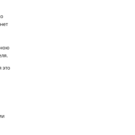
ко
 нет
мною
еля.
я это
ии