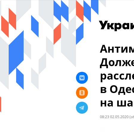
Антим
Долже
рассл
в Оде
на ша
08:23 02.05.2020
(о