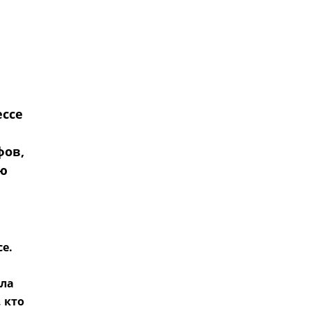
ессе
фов,
ию
е.
ыла
, кто