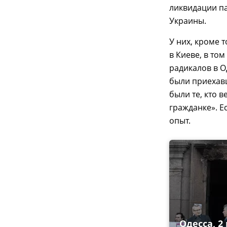
ликвидации п
Украины.
У них, кроме 
в Киеве, в то
радикалов в О
были приехавш
были те, кто 
гражданке». Е
опыт.
Одесса, 2