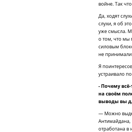
войне. Так чт
Да, ходят слух
слухи, я об эт
уже смысла. М
о том, что мы
силовым блок
не принималис
Я поинтересов
устраивало п
- Почему всё
на своём пол
выводы вы дл
— Можно выдел
Антимайдана, 
отработана в 