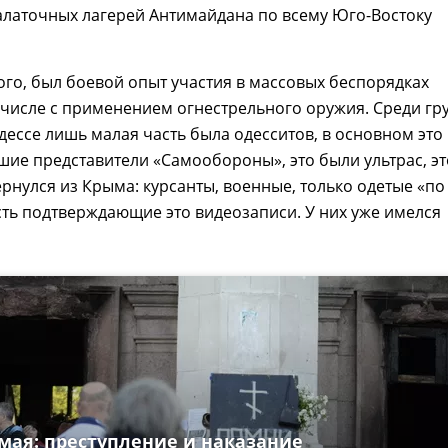
алаточных лагерей Антимайдана по всему Юго-Востоку
того, был боевой опыт участия в массовых беспорядках
м числе с применением огнестрельного оружия. Среди гр
дессе лишь малая часть была одесситов, в основном это
ие представители «Самообороны», это были ультрас, эт
вернулся из Крыма: курсанты, военные, только одетые «по
сть подтверждающие это видеозаписи. У них уже имелся
 мая: преступление и наказание