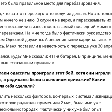
о это было правильное место для перебазирования.
и, что за этот переезд кто-то получил деньги. Но это толь
ом ничего не знаю. В слухи я не верю, а пересказывать их
еня поставили в известность в самый последний момент
 переезжаем. На мне тогда было фактически руководство
ом Одесской дружины. А решения такие кардинальные 
ь. Меня поставили в известность о переезде уже 30 апр
ался, куда? Мне сказали: 411-я батарея. В принципе, мен
о вышесказанным причинам.
-таки одесситы проиграли этот бой, хотя они играли
е, а радикалы были в основном приезжие? Какие
я себя сделали?
ить несколько факторов. Во-первых, система ликвидац
которую радикалы применили 2 мая, была ими уже
нескольких городах. Фактически у них уже был опыт