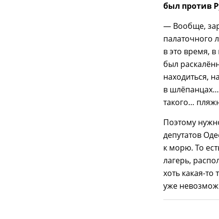
был против Р
— Вообще, зар
палаточного л
в это время, 
был раскалённ
находиться, н
в шлёпанцах…
такого… пляж
Поэтому нужно
депутатов Оде
к морю. То ес
лагерь, распо
хоть какая-то
уже невозмож