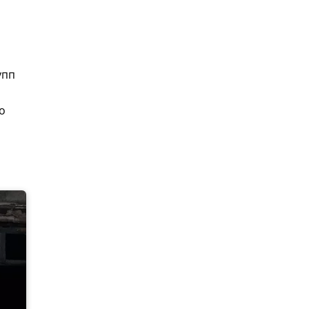
упп
о