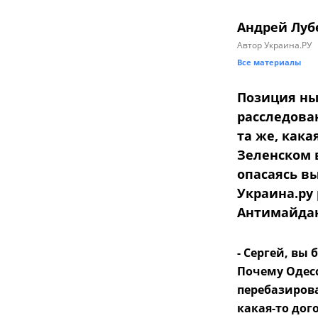
Андрей Луб
Автор Украина.РУ
Все материалы
Позиция ны
расследован
та же, как
Зеленском в
опасаясь в
Украина.ру
Антимайдан
- Сергей, вы
Почему Одесс
перебазирова
какая-то дого