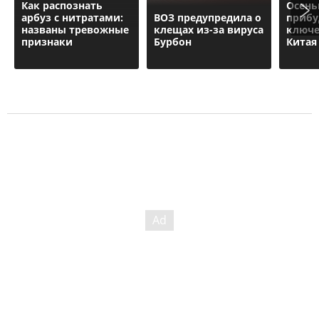
Как распознать
Осень
арбуз с нитратами:
ВОЗ предупредила о
прибу
названы тревожные
клещах из-за вируса
ключе
признаки
Бурбон
Китая