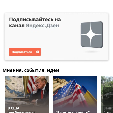
Мнения, события, идеи
В США
Зени
приближаются
"Рациональность"
"тигр