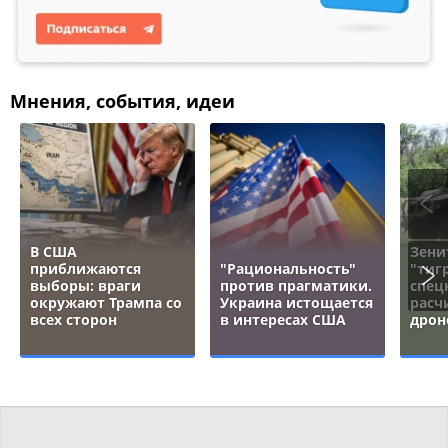
Мнения, события, идеи
В США
Зени
приближаются
"Рациональность"
"тигр
выборы: враги
против прагматики.
спец
окружают Трампа со
Украина истощается
расч
всех сторон
в интересах США
дрон