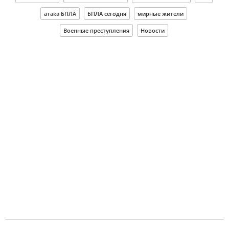
атака БПЛА
БПЛА сегодня
мирные жители
Военные преступления
Новости