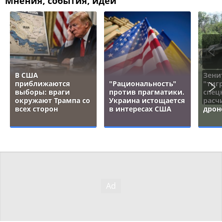
Мнения, события, идеи
В США
Зени
приближаются
"Рациональность"
"тигр
выборы: враги
против прагматики.
спец
окружают Трампа со
Украина истощается
расч
всех сторон
в интересах США
дрон