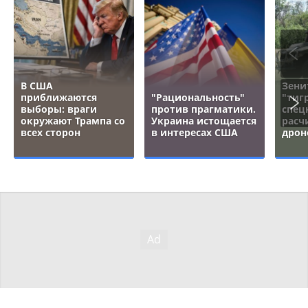
В США
Зени
приближаются
"Рациональность"
"тигр
выборы: враги
против прагматики.
спец
окружают Трампа со
Украина истощается
расч
всех сторон
в интересах США
дрон