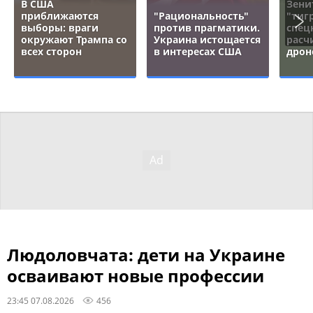
В США
Зени
приближаются
"Рациональность"
"тигр
выборы: враги
против прагматики.
спец
окружают Трампа со
Украина истощается
расч
всех сторон
в интересах США
дрон
Людоловчата: дети на Украине
осваивают новые профессии
23:45 07.08.2026
456