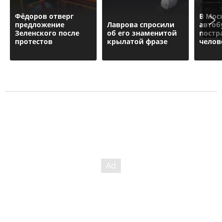
Фёдоров отверг
В Мос
предложение
Лаврова спросили
автоб
Зеленского после
об его знаменитой
постр
протестов
крылатой фразе
челов