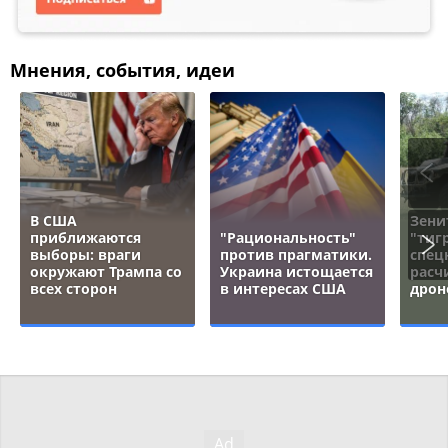
Мнения, события, идеи
В США
Зени
приближаются
"Рациональность"
"тигр
выборы: враги
против прагматики.
спец
окружают Трампа со
Украина истощается
расч
всех сторон
в интересах США
дрон